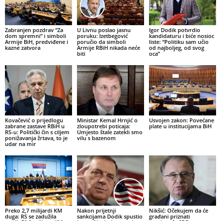
Zabranjen pozdrav “Za
U Livnu poslao jasnu
Igor Dodik potvrdio
dom spremni” i simboli
poruku: Izetbegović
kandidaturu i biće nosioc
Armije BiH, predviđene i
poručio da simboli
liste: “Politiku sam učio
kazne zatvora
Armije RBiH nikada neće
od najboljeg, od svog
biti
oca”
Kovačević o prijedlogu
Ministar Kemal Hrnjić o
Usvojen zakon: Povećane
zabrane zastave RBiH u
zloupotrebi poticaja:
plate u institucijama BiH
RS-u: Politički čin s ciljem
Umjesto štale zatekli smo
ponižavanja žrtava, to je
vilu s bazenom
udar na mir
Preko 2,7 milijardi KM
Nakon prijetnji
Nikšić: Očekujem da će
duga: RS se zadužila
sankcijama Dodik spustio
građani priznati