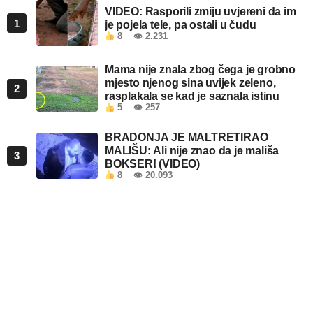
VIDEO: Rasporili zmiju uvjereni da im
1
je pojela tele, pa ostali u čudu
8
👁 2.231
Mama nije znala zbog čega je grobno
mjesto njenog sina uvijek zeleno,
2
rasplakala se kad je saznala istinu
5
👁 257
BRADONJA JE MALTRETIRAO
MALIŠU: Ali nije znao da je mališa
3
BOKSER! (VIDEO)
8
👁 20.093