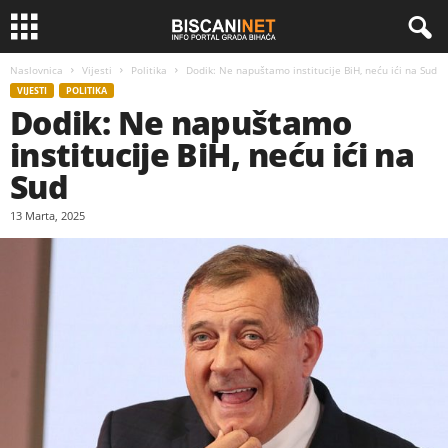
Naslovnica
Vijesti
Politika
Dodik: Ne napuštamo institucije BiH, neću ići na Sud
VIJESTI
POLITIKA
Dodik: Ne napuštamo
institucije BiH, neću ići na
Sud
13 Marta, 2025