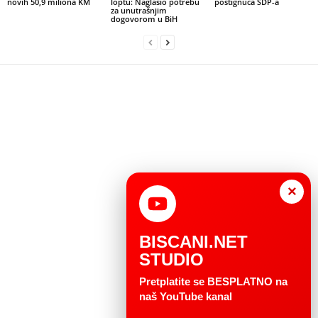
novih 50,9 miliona KM
loptu: Naglasio potrebu
postignuća SDP-a
za unutrašnjim
dogovorom u BiH
×
BISCANI.NET
STUDIO
Pretplatite se BESPLATNO na
naš YouTube kanal