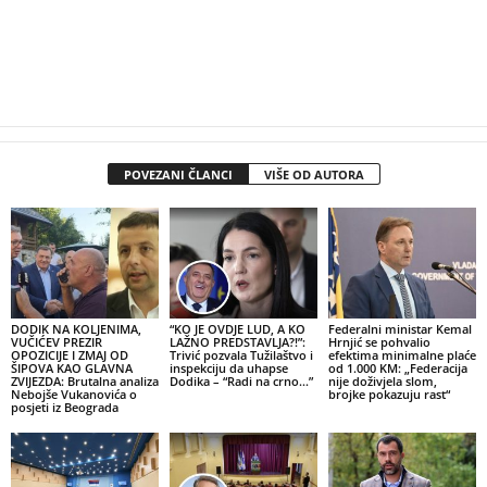
POVEZANI ČLANCI
VIŠE OD AUTORA
DODIK NA KOLJENIMA,
“KO JE OVDJE LUD, A KO
Federalni ministar Kemal
VUČIĆEV PREZIR
LAŽNO PREDSTAVLJA?!”:
Hrnjić se pohvalio
OPOZICIJE I ZMAJ OD
Trivić pozvala Tužilaštvo i
efektima minimalne plaće
ŠIPOVA KAO GLAVNA
inspekciju da uhapse
od 1.000 KM: „Federacija
ZVIJEZDA: Brutalna analiza
Dodika – “Radi na crno…”
nije doživjela slom,
Nebojše Vukanovića o
brojke pokazuju rast“
posjeti iz Beograda