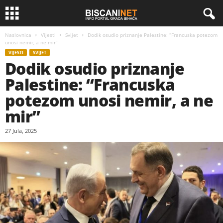
Naslovnica
Vijesti
Svijet
Dodik osudio priznanje Palestine: “Francuska potezom
unosi nemir, a ne mir”
VIJESTI
SVIJET
Dodik osudio priznanje
Palestine: “Francuska
potezom unosi nemir, a ne
mir”
27 Jula, 2025