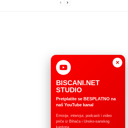
×
BISCANI.NET
STUDIO
Pretplatite se BESPLATNO na
naš YouTube kanal
Emisije, intervjui, podcasti i video
priče iz Bihaća i Unsko-sanskog
kantona.