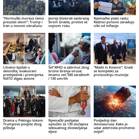
“Hormuški moreuz ćemo
Jevreji blokirali saobraćaj
Njemačke plate rastu:
preuzeti silom”: Trump i
širom Izraela, protive se
Radnici ponovo zarađuju
Iran u novom obračunu
vojnom roku
više od inflacije
Litvanci bježali u
Šef WHO-a zabrinut zbog
“Made in Kosovo”: Gradi
skloništa, evakuirani
brzine širenja virusa:
se kompleks za
predsjednik i premijerka.
Imamo već 500 zaraženih
proizvodnju municije
NATO digao avione
i 130 umrlih
Drama u Pekingu tokom
Njemački pedijatar
Posljednji dan
Trumpove posjete zbog
optužen za 130 slučajeva
dinosaurusa: Kako je
pištolja
seksualnog zlostavljanja
udar asteroida promenio
djece
svijet?