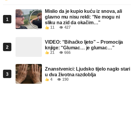
Mislio da je kupio kuću iz snova, ali
glavno mu nisu rekli: “Ne mogu ni
1
sliku na zid da okačim…”
11
👁 427
VIDEO: “Bihaćko ljeto” – Promocija
2
knjige: “Glumac… je glumac…”
21
👁 666
Znanstvenici: Ljudsko tijelo naglo stari
3
u dva životna razdoblja
4
👁 190