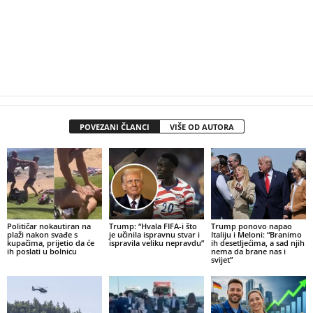
POVEZANI ČLANCI
VIŠE OD AUTORA
Političar nokautiran na
Trump: “Hvala FIFA-i što
Trump ponovo napao
plaži nakon svađe s
je učinila ispravnu stvar i
Italiju i Meloni: “Branimo
kupačima, prijetio da će
ispravila veliku nepravdu”
ih desetljećima, a sad njih
ih poslati u bolnicu
nema da brane nas i
svijet”