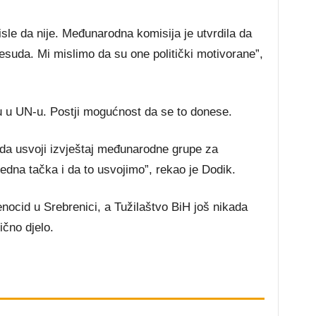
isle da nije. Međunarodna komisija je utvrdila da
presuda. Mi mislimo da su one politički motivorane”,
u u UN-u. Postji mogućnost da se to donese.
a usvoji izvještaj međunarodne grupe za
edna tačka i da to usvojimo”, rekao je Dodik.
enocid u Srebrenici, a Tužilaštvo BiH još nikada
ično djelo.