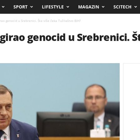
SPORT
LIFESTYLE
MAGAZIN
SCITECH
ao genocid u Srebrenici. Šta više čeka Tužilaštvo BiH?
irao genocid u Srebrenici. Š