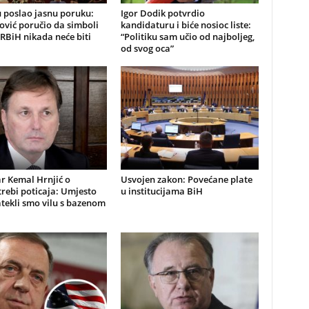
 poslao jasnu poruku:
Igor Dodik potvrdio
ović poručio da simboli
kandidaturu i biće nosioc liste:
RBiH nikada neće biti
“Politiku sam učio od najboljeg,
od svog oca”
r Kemal Hrnjić o
Usvojen zakon: Povećane plate
rebi poticaja: Umjesto
u institucijama BiH
atekli smo vilu s bazenom