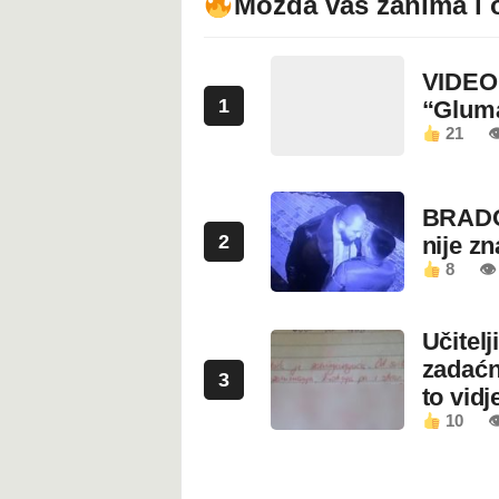
Možda vas zanima i 
VIDEO:
1
“Glum
21

BRADO
2
nije z
8
👁 
Učitel
zadaćn
3
to vidje
10
