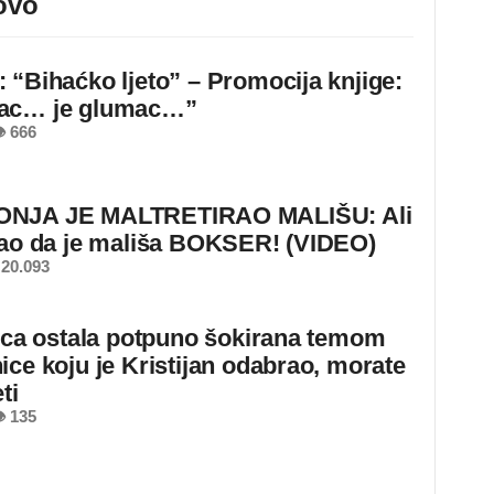
ovo
 “Bihaćko ljeto” – Promocija knjige:
ac… je glumac…”
 666
NJA JE MALTRETIRAO MALIŠU: Ali
nao da je mališa BOKSER! (VIDEO)
20.093
jica ostala potpuno šokirana temom
ice koju je Kristijan odabrao, morate
ti
 135