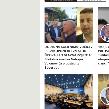
DODIK NA KOLJENIMA, VUČIĆEV
“KO JE
PREZIR OPOZICIJE I ZMAJ OD
PREDSTA
ŠIPOVA KAO GLAVNA ZVIJEZDA:
Tužilaš
Brutalna analiza Nebojše
uhapse
Vukanovića o posjeti iz
crno…”
Beograda