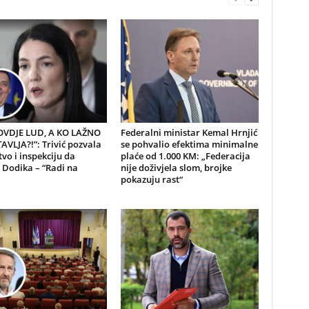
 OVDJE LUD, A KO LAŽNO
Federalni ministar Kemal Hrnjić
VLJA?!”: Trivić pozvala
se pohvalio efektima minimalne
tvo i inspekciju da
plaće od 1.000 KM: „Federacija
 Dodika – “Radi na
nije doživjela slom, brojke
pokazuju rast“