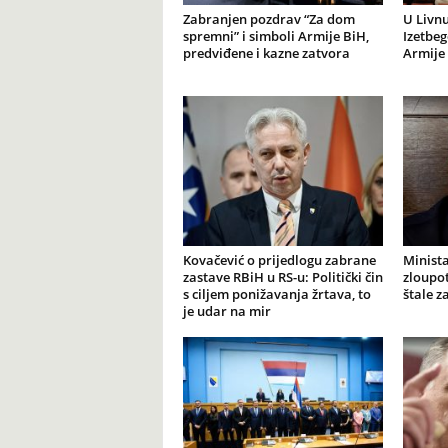
Zabranjen pozdrav “Za dom
U Livnu
spremni” i simboli Armije BiH,
Izetbeg
predviđene i kazne zatvora
Armije 
Kovačević o prijedlogu zabrane
Minista
zastave RBiH u RS-u: Politički čin
zloupot
s ciljem ponižavanja žrtava, to
štale z
je udar na mir