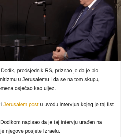
Dodik, predsjednik RS, priznao je da je bio
emitizmu u Jerusalemu i da se na tom skupu,
emena osjećao kao uljez.
ki
Jerusalem post
u uvodu intervjua kojeg je taj list
s Dodikom napisao da je taj intervju urađen na
ije njegove posjete Izraelu.