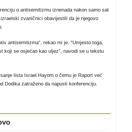
erenciju o antisemitizmu iznenada nakon samo sat
raelski zvaničnici obavijestili da je njegovo
o.
tiv antisemitizma“, rekao mi je. “Umjesto toga,
 koji se osjećao kao uljez”, navodi se u tekstu
isanje lista Israel Hayom o čemu je Raport već
e od Dodika zatraženo da napusti konferenciju.
ovo