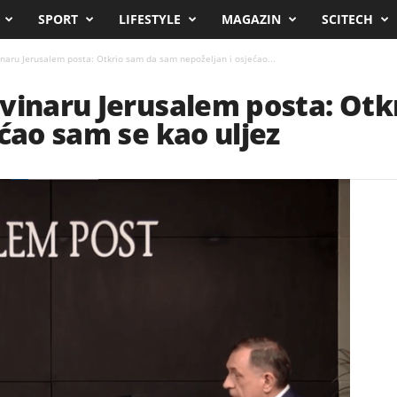
SPORT
LIFESTYLE
MAGAZIN
SCITECH
naru Jerusalem posta: Otkrio sam da sam nepoželjan i osjećao...
ovinaru Jerusalem posta: Ot
ećao sam se kao uljez