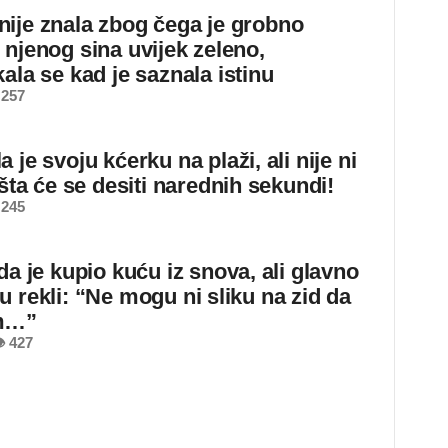
ije znala zbog čega je grobno
 njenog sina uvijek zeleno,
ala se kad je saznala istinu
 257
 je svoju kćerku na plaži, ali nije ni
 šta će se desiti narednih sekundi!
 245
da je kupio kuću iz snova, ali glavno
u rekli: “Ne mogu ni sliku na zid da
m…”
 427