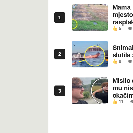
Mama n
mjesto
1
rasplak
5
👁
Snimala
2
slutila
8
👁
Mislio 
mu nis
3
okači
11
