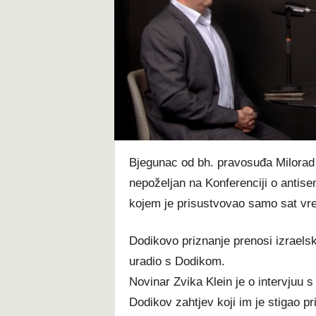
t
Bjegunac od bh. pravosuđa Milorad 
nepoželjan na Konferenciji o antis
kojem je prisustvovao samo sat vr
Dodikovo priznanje prenosi izraels
uradio s Dodikom.
Novinar Zvika Klein je o intervjuu 
Dodikov zahtjev koji im je stigao pr