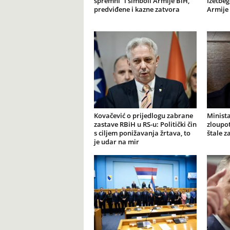
spremni” i simboli Armije BiH,
Izetbeg
predviđene i kazne zatvora
Armije 
Kovačević o prijedlogu zabrane
Minista
zastave RBiH u RS-u: Politički čin
zloupot
s ciljem ponižavanja žrtava, to
štale z
je udar na mir