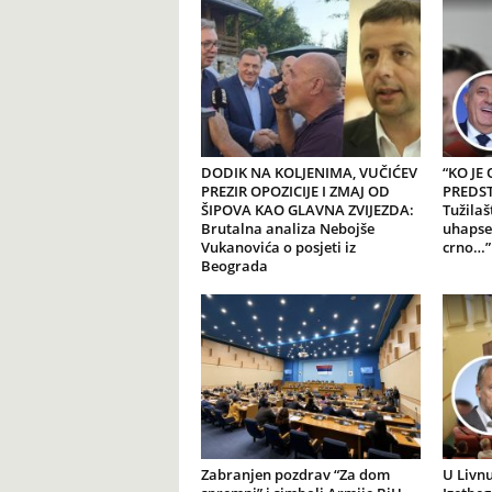
DODIK NA KOLJENIMA, VUČIĆEV
“KO JE
PREZIR OPOZICIJE I ZMAJ OD
PREDSTA
ŠIPOVA KAO GLAVNA ZVIJEZDA:
Tužilaš
Brutalna analiza Nebojše
uhapse
Vukanovića o posjeti iz
crno…”
Beograda
Zabranjen pozdrav “Za dom
U Livnu