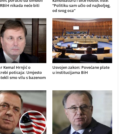
ović poručio da simboli
kandidaturu i biće nosioc liste:
RBiH nikada neće biti
“Politiku sam učio od najboljeg,
od svog oca”
r Kemal Hrnjić o
Usvojen zakon: Povećane plate
rebi poticaja: Umjesto
u institucijama BiH
atekli smo vilu s bazenom