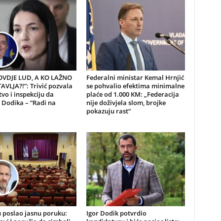
 OVDJE LUD, A KO LAŽNO
Federalni ministar Kemal Hrnjić
VLJA?!”: Trivić pozvala
se pohvalio efektima minimalne
tvo i inspekciju da
plaće od 1.000 KM: „Federacija
 Dodika – “Radi na
nije doživjela slom, brojke
pokazuju rast“
 poslao jasnu poruku:
Igor Dodik potvrdio