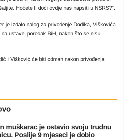
aljite. Hoćete li doći ovdje nas hapsiti u NSRS?”.
r je izdalo nalog za privođenje Dodika, Viškovića
 na ustavni poredak BiH, nakon što se nisu
ić i Višković će biti odmah nakon privođenja
ovo
n muškarac je ostavio svoju trudnu
icu. Poslije 9 mjeseci je dobio