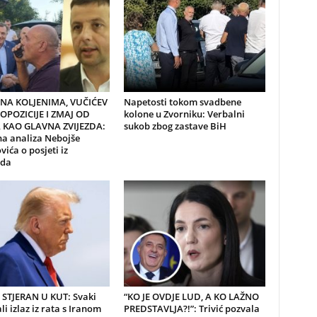
NA KOLJENIMA, VUČIĆEV
Napetosti tokom svadbene
 OPOZICIJE I ZMAJ OD
kolone u Zvorniku: Verbalni
 KAO GLAVNA ZVIJEZDA:
sukob zbog zastave BiH
na analiza Nebojše
ića o posjeti iz
ada
STJERAN U KUT: Svaki
“KO JE OVDJE LUD, A KO LAŽNO
li izlaz iz rata s Iranom
PREDSTAVLJA?!”: Trivić pozvala