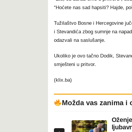
“Hoćete nas sad hapsiti? Hajde, poš
Tužilaštvo Bosne i Hercegovine juče
i Stevandića zbog sumnje na napad
odazvali na saslušanje.
Ukoliko je ovo tačno Dodik, Stevand
smješteni u pritvor.
(klix.ba)
Možda vas zanima i 
Oženje
ljubavn