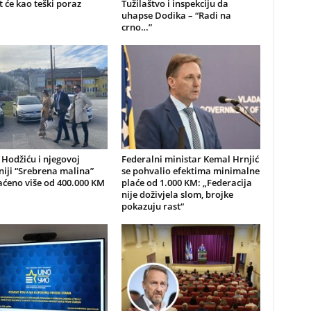
t će kao teški poraz
Tužilaštvo i inspekciju da
uhapse Dodika – “Radi na
crno…”
 Hodžiću i njegovoj
Federalni ministar Kemal Hrnjić
iji “Srebrena malina”
se pohvalio efektima minimalne
aćeno više od 400.000 KM
plaće od 1.000 KM: „Federacija
nije doživjela slom, brojke
pokazuju rast“