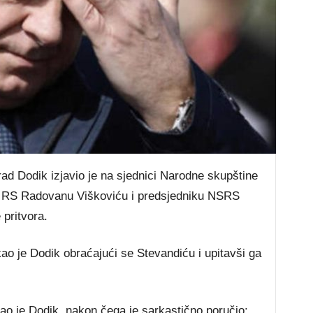
ad Dodik izjavio je na sjednici Narodne skupštine
 RS Radovanu Viškoviću i predsjedniku NSRS
pritvora.
ao je Dodik obraćajući se Stevandiću i upitavši ga
ao je Dodik, nakon čega je sarkastično poručio: