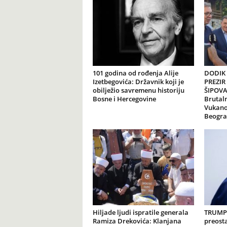
101 godina od rođenja Alije
DODIK 
Izetbegovića: Državnik koji je
PREZIR
obilježio savremenu historiju
ŠIPOVA
Bosne i Hercegovine
Brutal
Vukanov
Beogr
Hiljade ljudi ispratile generala
TRUMP 
Ramiza Drekovića: Klanjana
preosta