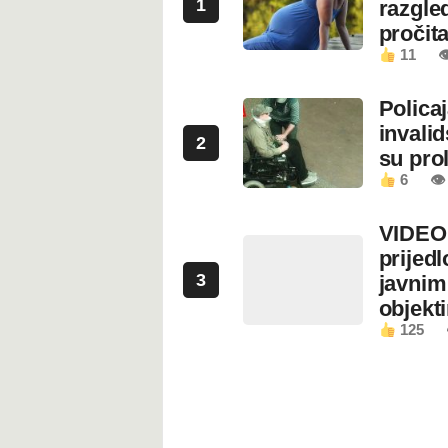
1
razgled
pročita
11

Polica
invali
2
su prol
6
👁
VIDEO:
prijed
3
javnim
objekt
125