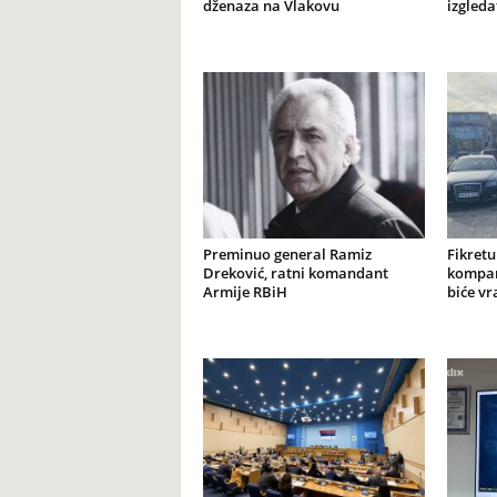
dženaza na Vlakovu
izgleda
Preminuo general Ramiz
Fikretu
Dreković, ratni komandant
kompan
Armije RBiH
biće vr