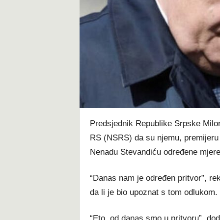
t
Predsjednik Republike Srpske Milor
RS (NSRS) da su njemu, premijeru
Nenadu Stevandiću određene mjere 
“Danas nam je određen pritvor”, rek
da li je bio upoznat s tom odlukom.
“Eto, od danas smo u pritvoru”, dod