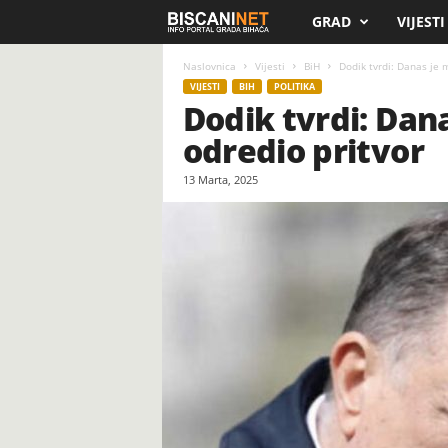
GRAD
VIJESTI
B
i
Naslovnica
Vijesti
BiH
Dodik tvrdi: Danas je m
VIJESTI
BIH
POLITIKA
Dodik tvrdi: Dan
s
odredio pritvor
c
13 Marta, 2025
a
n
i
.
n
e