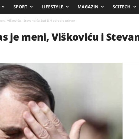
SPORT
LIFESTYLE
MAGAZIN
SCITECH
eni, Viškoviću i Stevandiću Sud BiH odredio pritvor
as je meni, Viškoviću i Steva