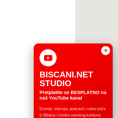
×
BISCANI.NET
STUDIO
Pretplatite se BESPLATNO na
naš YouTube kanal
Emisije, intervjui, podcasti i video priče
iz Bihaća i Unsko-sanskog kantona.