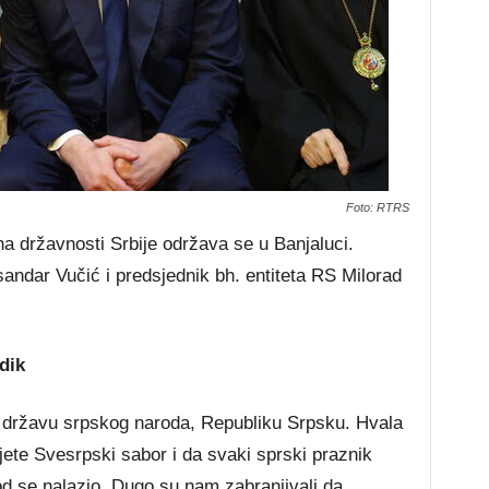
Foto: RTRS
 državnosti Srbije održava se u Banjaluci.
sandar Vučić i predsjednik bh. entiteta RS Milorad
dik
u državu srpskog naroda, Republiku Srpsku. Hvala
ujete Svesrpski sabor i da svaki sprski praznik
d se nalazio. Dugo su nam zabranjivali da