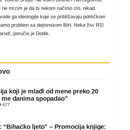
li ne mrzim je da bi nekom načinio zlo, nikad.
vode ga ideologije koje se približavaju političkom
emamo problem sa dejtonskom BiH. Neka živi RS!
arod!, poručio je Dodik.
ovo
ja koji je mlađi od mene preko 20
a me danima spopadao”
 677
 “Bihaćko ljeto” – Promocija knjige: