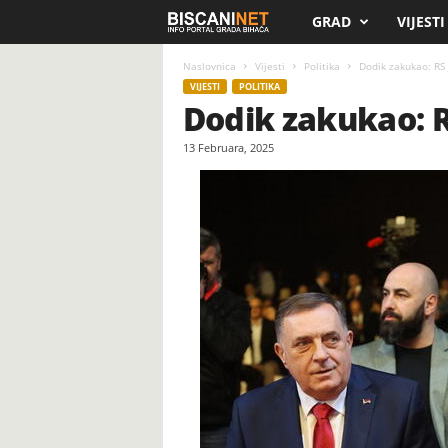
GRAD
VIJESTI
B
i
Naslovnica
Vijesti
Politika
Dodik zakukao: RS 
VIJESTI
POLITIKA
Dodik zakukao: R
s
13 Februara, 2025
c
a
n
i
.
n
e