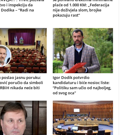
tvo i inspekciju da
plaće od 1.000 KM: „Federacija
 Dodika – “Radi na
nije doživjela slom, brojke
pokazuju rast“
 poslao jasnu poruku:
Igor Dodik potvrdio
ović poručio da simboli
kandidaturu i biće nosioc liste:
RBiH nikada neće biti
“Politiku sam učio od najboljeg,
od svog oca”