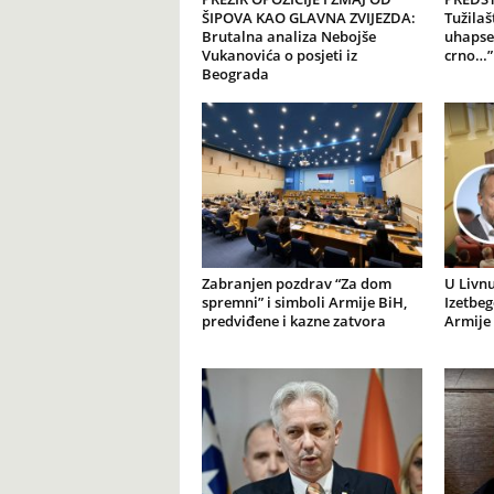
ŠIPOVA KAO GLAVNA ZVIJEZDA:
Tužilaš
Brutalna analiza Nebojše
uhapse
Vukanovića o posjeti iz
crno…”
Beograda
Zabranjen pozdrav “Za dom
U Livnu
spremni” i simboli Armije BiH,
Izetbeg
predviđene i kazne zatvora
Armije 