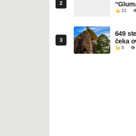
2
“Glum
21

649 st
3
čeka 
8
👁