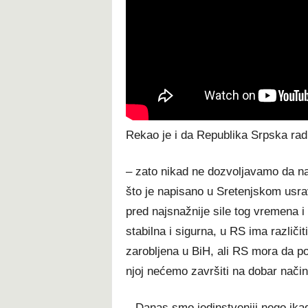
Rekao je i da Republika Srpska rad
– zato nikad ne dozvoljavamo da n
što je napisano u Sretenjskom usrav
pred najsnažnije sile tog vremena i
stabilna i sigurna, u RS ima različit
zarobljena u BiH, ali RS mora da po
njoj nećemo završiti na dobar način
– Danas smo jedinstveniji nego ika