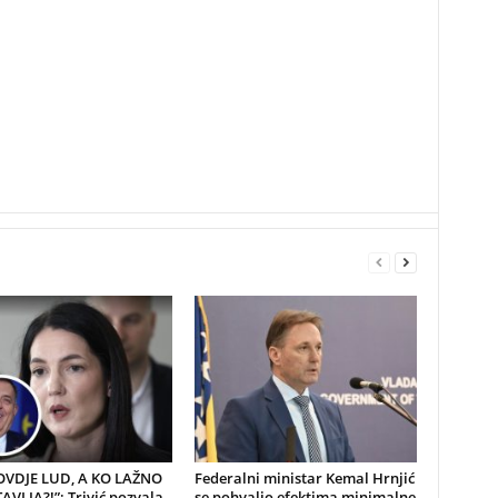
 OVDJE LUD, A KO LAŽNO
Federalni ministar Kemal Hrnjić
VLJA?!”: Trivić pozvala
se pohvalio efektima minimalne