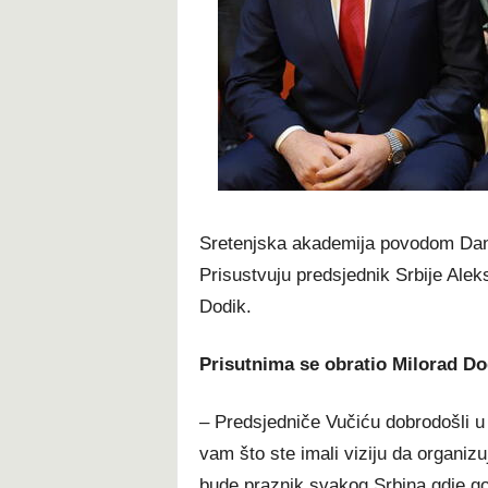
t
Sretenjska akademija povodom Dana
Prisustvuju predsjednik Srbije Alek
Dodik.
Prisutnima se obratio Milorad Do
– Predsjedniče Vučiću dobrodošli 
vam što ste imali viziju da organiz
bude praznik svakog Srbina gdje go