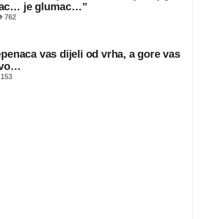
ac… je glumac…”
 762
epenaca vas dijeli od vrha, a gore vas
ovo…
 153