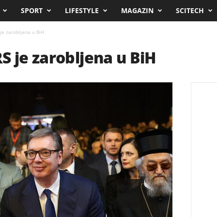
SPORT
LIFESTYLE
MAGAZIN
SCITECH
je zarobljena u BiH
S je zarobljena u BiH