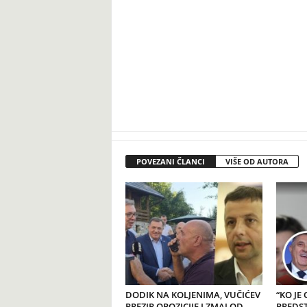
POVEZANI ČLANCI
VIŠE OD AUTORA
DODIK NA KOLJENIMA, VUČIĆEV
“KO JE
PREZIR OPOZICIJE I ZMAJ OD
PREDSTA