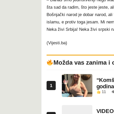
šta sad da radim, što jeste jeste, a
Bošnjački narod je dobar narod, ali 
islamu, e protiv toga jesam. Mi n
Neka živi Srbija! Neka živi srpski n
(Vijesti.ba)
Možda vas zanima i 
“Komši
1
godin
11

VIDEO: