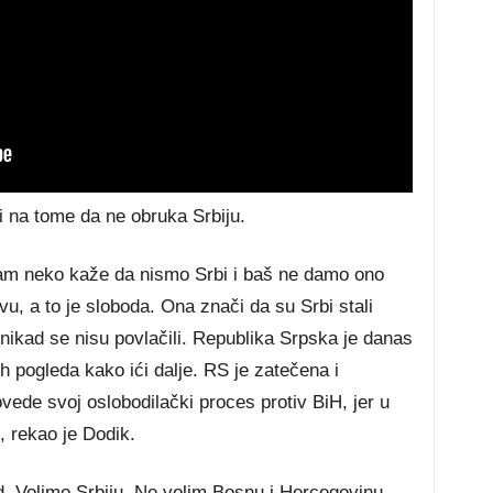
i na tome da ne obruka Srbiju.
am neko kaže da nismo Srbi i baš ne damo ono
u, a to je sloboda. Ona znači da su Srbi stali
 nikad se nisu povlačili. Republika Srpska je danas
ih pogleda kako ići dalje. RS je zatečena i
vede svoj oslobodilački proces protiv BiH, jer u
, rekao je Dodik.
d. Volimo Srbiju. Ne volim Bosnu i Hercegovinu,