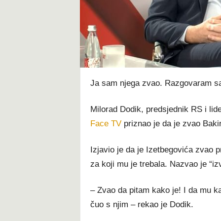
t
Ja sam njega zvao. Razgovaram sam
Milorad Dodik, predsjednik RS i lid
Face TV
priznao je da je zvao Baki
Izjavio je da je Izetbegovića zvao p
za koji mu je trebala. Nazvao je “
– Zvao da pitam kako je! I da mu kaž
čuo s njim – rekao je Dodik.