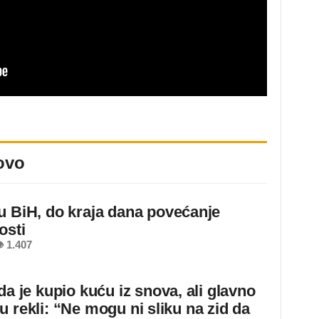
ovo
u BiH, do kraja dana povećanje
osti
 1.407
da je kupio kuću iz snova, ali glavno
u rekli: “Ne mogu ni sliku na zid da