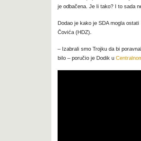
je odbačena. Je li tako? I to sada n
Dodao je kako je SDA mogla ostati u 
Čovića (HDZ).
– Izabrali smo Trojku da bi poravnali
bilo – poručio je Dodik u
Centralno