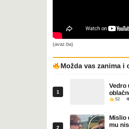
(avaz.ba)
Možda vas zanima i 
Vedro 
1
oblačn
52

Mislio 
mu nis
2