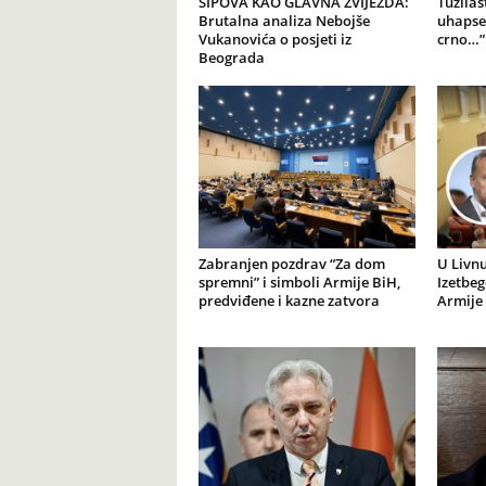
ŠIPOVA KAO GLAVNA ZVIJEZDA:
Tužilaš
Brutalna analiza Nebojše
uhapse
Vukanovića o posjeti iz
crno…”
Beograda
Zabranjen pozdrav “Za dom
U Livnu
spremni” i simboli Armije BiH,
Izetbeg
predviđene i kazne zatvora
Armije 