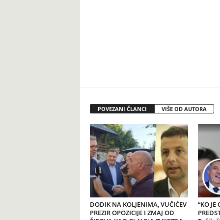
POVEZANI ČLANCI
VIŠE OD AUTORA
DODIK NA KOLJENIMA, VUČIĆEV
“KO JE
PREZIR OPOZICIJE I ZMAJ OD
PREDSTA