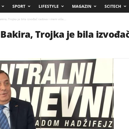
SPORT
LIFESTYLE
MAGAZIN
SCITECH
ira, Trojka je bila izvođač radova i meni više...
Bakira, Trojka je bila izvođa