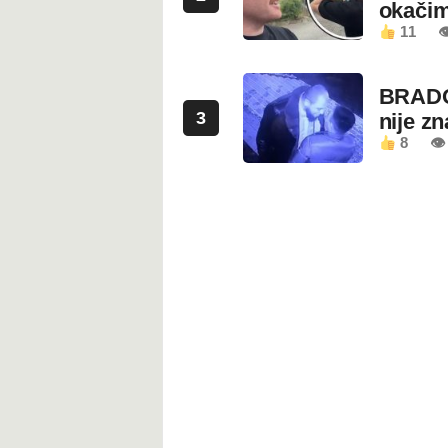
okači
11

BRADO
3
nije z
8
👁 