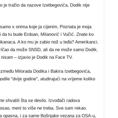
 je tražio da nazove Izetbegovića, Dodik nije
amo s onima koje ja cijenim. Poznata je moja
 i da tu bude Erdoan, Milanović i Vučić. Znate ko
ikanaca. A ko mu je zabio nož u leđa? Amerikanci.
pričao da može SNSD, ali da ne može samo Dodik.
a nisam – izjavio je Dodik na Face TV.
 između Milorada Dodika i Bakira Izetbegovića,
ile “dvije godine”, aludirajući na vrijeme koliko
ste shvatili šta se desilo. Izvođači radova
 posao, meni to više ne treba. Sve sam rekao.
dna opasna, i za same Bošnjake vezana za OSA-u,