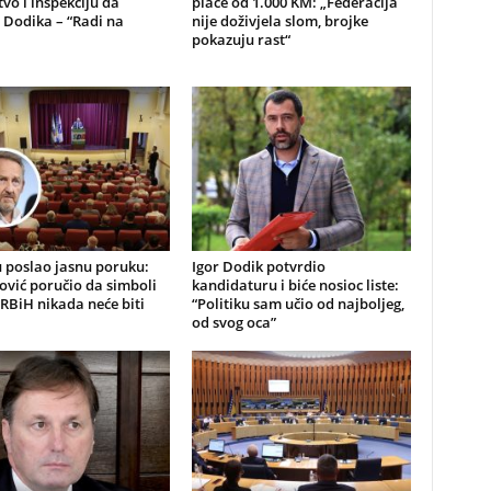
tvo i inspekciju da
plaće od 1.000 KM: „Federacija
 Dodika – “Radi na
nije doživjela slom, brojke
pokazuju rast“
 poslao jasnu poruku:
Igor Dodik potvrdio
ović poručio da simboli
kandidaturu i biće nosioc liste:
RBiH nikada neće biti
“Politiku sam učio od najboljeg,
od svog oca”