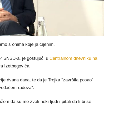
o s onima koje ja cijenim.
er SNSD-a, je gostujući u
Centralnom dnevniku na
ra Izetbegovića.
rije dvana dana, te da je Trojka “završila posao”
izvođačem radova”.
em da su me zvali neki ljudi i pitali da li bi se