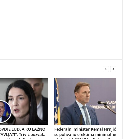
 OVDJE LUD, A KO LAŽNO
Federalni ministar Kemal Hrnjić
VLJA?!”: Trivić pozvala
se pohvalio efektima minimalne