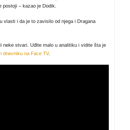
e postoji – kazao je Dodik.
vlasti i da je to zavisilo od njega i Dragana
 neke stvari. Uđite malo u analitiku i vidite šta je
m dnevniku na Face TV
.