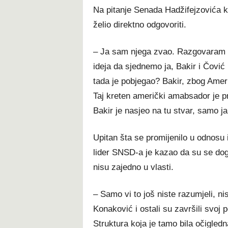
Na pitanje Senada Hadžifejzovića ko
želio direktno odgovoriti.
– Ja sam njega zvao. Razgovaram s
ideja da sjednemo ja, Bakir i Čović
tada je pobjegao? Bakir, zbog Amer
Taj kreten američki amabsador je 
Bakir je nasjeo na tu stvar, samo j
Upitan šta se promijenilo u odnosu
lider SNSD-a je kazao da su se dogod
nisu zajedno u vlasti.
– Samo vi to još niste razumjeli, ni
Konaković i ostali su završili svoj
Struktura koja je tamo bila očigle