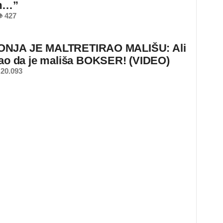
m…”
 427
NJA JE MALTRETIRAO MALIŠU: Ali
nao da je mališa BOKSER! (VIDEO)
20.093