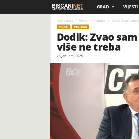
GRAD
VIJESTI
B
i
Naslovnica
Vijesti
Politika
Dodik: Zvao sam Bak
VIJESTI
POLITIKA
Dodik: Zvao sam 
s
više ne treba
c
25 Januara, 2025
a
n
i
.
n
e