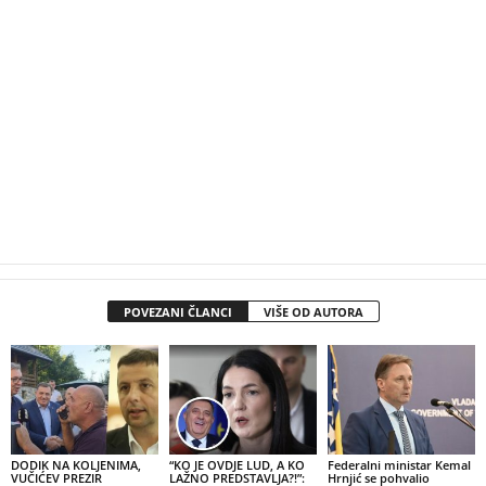
POVEZANI ČLANCI
VIŠE OD AUTORA
DODIK NA KOLJENIMA,
“KO JE OVDJE LUD, A KO
Federalni ministar Kemal
VUČIĆEV PREZIR
LAŽNO PREDSTAVLJA?!”:
Hrnjić se pohvalio