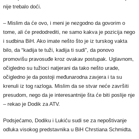
nije trebalo doći.
– Mislim da će ovo, i meni je nezgodno da govorim o
tome, ali će predodrediti, ne samo kakva je pozicija nego
i sudbina BiH. Ako imate nešto što je iz turskog vakta
bilo, da “kadija te tuži, kadija ti sudi”, da ponovo
promovišu pravosuđe kroz ovakav postupak. Uglavnom,
očigledno su tužioci natjerani da tako nešto urade,
očigledno je da postoji međunarodna zavjera i ta su
krenuli iz tog razloga. Mislim da se stvar neće završiti
presudom, nego da je interesantnije šta će biti poslije nje
– rekao je Dodik za ATV.
Podsjećamo, Dodiku i Lukiću sudi se za nepoštivanje
odluka visokog predstavnika u BiH Chrstiana Schmidta.