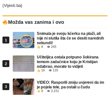
(Vijesti.ba)
Možda vas zanima i ovo
Snimala je svoju kćerku na plaži, ali
nije ni slutila šta će se desiti narednih
1
sekundi!
8
👁 245
Učiteljica ostala potpuno šokirana
temom zadaćnice koju je Kristijan
2
odabrao, morate to vidjeti
10
👁 135
VIDEO: Rasporili zmiju uvjereni da im
3
je pojela tele, pa ostali u čudu
8
👁 2.231