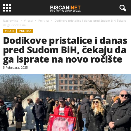
Naslovnica
Vijesti
Politika
Dodikove pristalice i danas pred Sudom BiH, čekaju
da ga isprate na...
VIJESTI
POLITIKA
Dodikove pristalice i danas
pred Sudom BiH, čekaju da
ga isprate na novo ročište
5 Februara, 2025