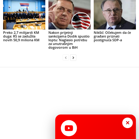
Preko 2,7 milijardi KM
Nakon prijetnji
Nikšić: Očekujem da će
duga: RS se zadužila
sankcijama Dodik spustio
građani priznati
novih 50,9 miliona KM
loptu: Naglasio potrebu
postignuća SDP-a
za unutrašnjim
dogovorom u BiH
×