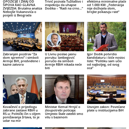
OPOZICIJE I ZMAJ OD
Trivić pozvala Tužilaštvo i
efektima minimalne plaće
ŠIPOVA KAO GLAVNA
inspekciju da uhapse
od 1.000 KM: „Federacija
ZVIJEZDA: Brutalna analiza
Dodika – “Radi na crno…”
nije doživjela slom,
Nebojše Vukanovića o
brojke pokazuju rast“
posjeti iz Beograda
Zabranjen pozdrav “Za
U Livnu poslao jasnu
Igor Dodik potvrdio
dom spremni” i simboli
poruku: Izetbegović
kandidaturu i biće nosioc
Armije BiH, predviđene i
poručio da simboli
liste: “Politiku sam učio
kazne zatvora
Armije RBiH nikada neće
od najboljeg, od svog
biti
oca”
Kovačević o prijedlogu
Ministar Kemal Hrnjić o
Usvojen zakon: Povećane
zabrane zastave RBiH u
zloupotrebi poticaja:
plate u institucijama BiH
RS-u: Politički čin s ciljem
Umjesto štale zatekli smo
ponižavanja žrtava, to je
vilu s bazenom
udar na mir