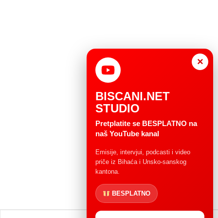
×
BISCANI.NET
STUDIO
Pretplatite se BESPLATNO na
naš YouTube kanal
Emisije, intervjui, podcasti i video
priče iz Bihaća i Unsko-sanskog
kantona.
BESPLATNO