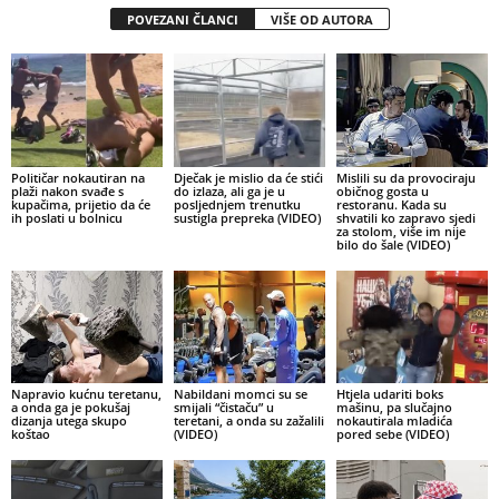
POVEZANI ČLANCI
VIŠE OD AUTORA
Političar nokautiran na
Dječak je mislio da će stići
Mislili su da provociraju
plaži nakon svađe s
do izlaza, ali ga je u
običnog gosta u
kupačima, prijetio da će
posljednjem trenutku
restoranu. Kada su
ih poslati u bolnicu
sustigla prepreka (VIDEO)
shvatili ko zapravo sjedi
za stolom, više im nije
bilo do šale (VIDEO)
Napravio kućnu teretanu,
Nabildani momci su se
Htjela udariti boks
a onda ga je pokušaj
smijali “čistaču” u
mašinu, pa slučajno
dizanja utega skupo
teretani, a onda su zažalili
nokautirala mladića
koštao
(VIDEO)
pored sebe (VIDEO)