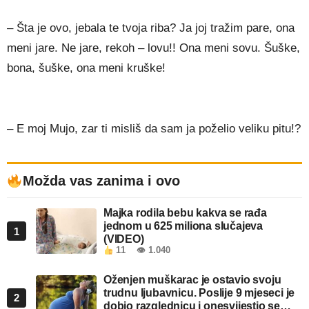
– Šta je ovo, jebala te tvoja riba? Ja joj tražim pare, ona
meni jare. Ne jare, rekoh – lovu!! Ona meni sovu. Šuške,
bona, šuške, ona meni kruške!
– E moj Mujo, zar ti misliš da sam ja poželio veliku pitu!?
Možda vas zanima i ovo
Majka rodila bebu kakva se rađa
jednom u 625 miliona slučajeva
1
(VIDEO)
11
👁 1.040
Oženjen muškarac je ostavio svoju
trudnu ljubavnicu. Poslije 9 mjeseci je
2
dobio razglednicu i onesvijestio se