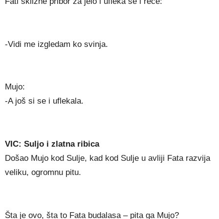
Fati sklizne pribor za jelo i ufleka se i reče:
-Vidi me izgledam ko svinja.
Mujo:
-A još si se i uflekala.
VIC: Suljo i zlatna ribica
Došao Mujo kod Sulje, kad kod Sulje u avliji Fata razvija
veliku, ogromnu pitu.
Šta je ovo, šta to Fata budalasa – pita ga Mujo?