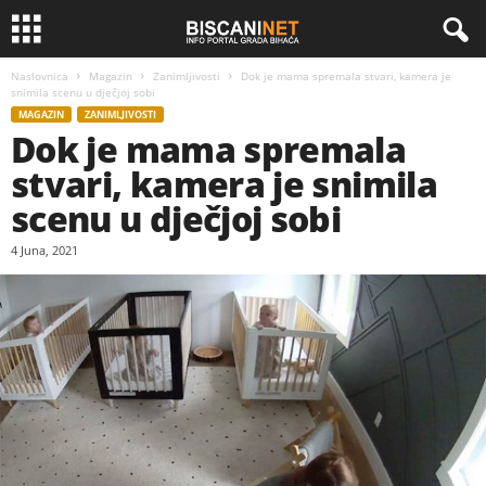
Naslovnica
Magazin
Zanimljivosti
Dok je mama spremala stvari, kamera je
snimila scenu u dječjoj sobi
MAGAZIN
ZANIMLJIVOSTI
Dok je mama spremala
stvari, kamera je snimila
scenu u dječjoj sobi
4 Juna, 2021