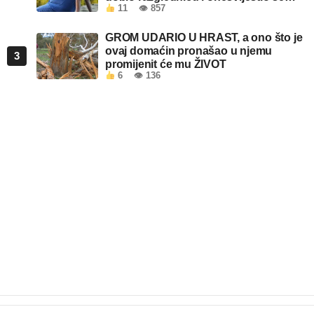
11
👁 857
kada je pročitao šta piše!
GROM UDARIO U HRAST, a ono što je
ovaj domaćin pronašao u njemu
3
promijenit će mu ŽIVOT
6
👁 136