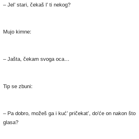
– Jel’ stari, čekaš l’ ti nekog?
Mujo kimne:
– Jašta, čekam svoga oca…
Tip se zbuni:
– Pa dobro, možeš ga i kuć’ pričekat’, do'će on nakon što
glasa?