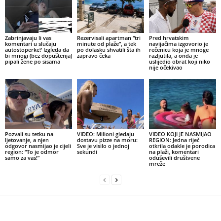
Zabrinjavaju li vas
Rezervisali apartman “tri
Pred hrvatskim
komentari u slučaju
minute od plaže”, a tek
navijačima izgovorio je
autostoperke? Izgleda da
po dolasku shvatili šta ih
rečenicu koja je mnoge
bi mnogi (bez dopuštenja)
zapravo čeka
razljutila, a onda je
pipali žene po sisama
uslijedio obrat koji niko
nije očekivao
Pozvali su tetku na
VIDEO: Milioni gledaju
VIDEO KOJI JE NASMIJAO
ljetovanje, a njen
dostavu pizze na moru:
REGION: Jedna riječ
odgovor nasmijao je cijeli
Sve je visilo o jednoj
otkrila odakle je porodica
region: “To je odmor
sekundi
na plaži, komentari
samo za vas!”
oduševili društvene
mreže