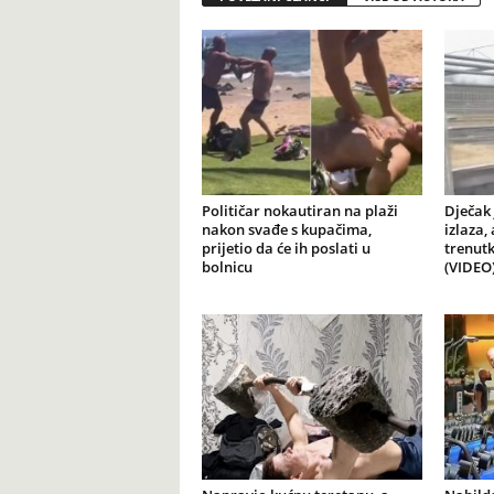
Političar nokautiran na plaži
Dječak 
nakon svađe s kupačima,
izlaza,
prijetio da će ih poslati u
trenutk
bolnicu
(VIDEO