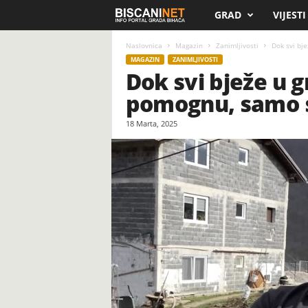
GRAD
VIJESTI
B
i
Naslovnica
Magazin
Zanimljivosti
Dok svi bje
MAGAZIN
ZANIMLJIVOSTI
Dok svi bježe u g
s
pomognu, samo st
c
18 Marta, 2025
a
n
i
.
n
e