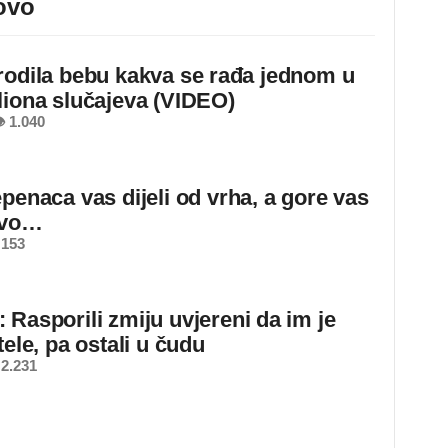
ovo
rodila bebu kakva se rađa jednom u
liona slučajeva (VIDEO)
 1.040
epenaca vas dijeli od vrha, a gore vas
ovo…
 153
 Rasporili zmiju uvjereni da im je
tele, pa ostali u čudu
2.231