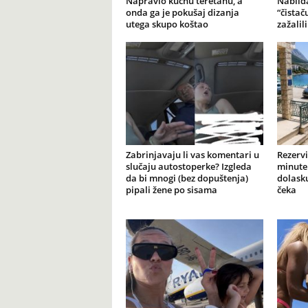
Napravio kućnu teretanu, a
Nabilda
onda ga je pokušaj dizanja
“čistač
utega skupo koštao
zažalil
Zabrinjavaju li vas komentari u
Rezervi
slučaju autostoperke? Izgleda
minute 
da bi mnogi (bez dopuštenja)
dolasku
pipali žene po sisama
čeka