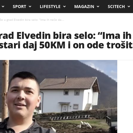
SPORT
LIFESTYLE
MAGAZIN
SCITECH
že u grad Elvedin bira selo: “Ima ih neće da...
rad Elvedin bira selo: “Ima i
ari daj 50KM i on ode trošit.