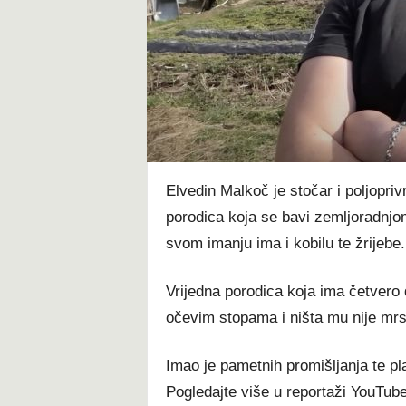
t
Elvedin Malkoč je stočar i poljopriv
porodica koja se bavi zemljoradnjo
svom imanju ima i kobilu te žrijebe.
Vrijedna porodica koja ima četvero dj
očevim stopama i ništa mu nije mr
Imao je pametnih promišljanja te pl
Pogledajte više u reportaži YouTu