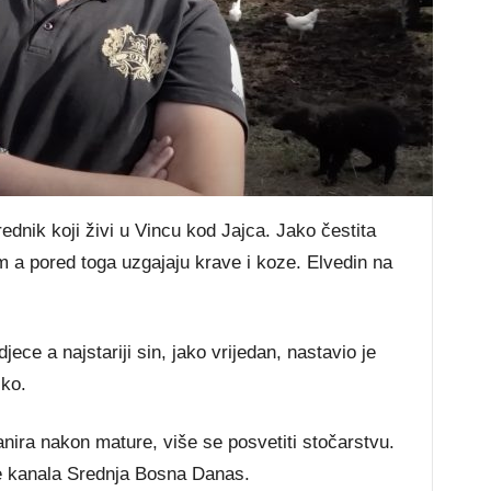
rednik koji živi u Vincu kod Jajca. Jako čestita
m a pored toga uzgajaju krave i koze. Elvedin na
ece a najstariji sin, jako vrijedan, nastavio je
sko.
anira nakon mature, više se posvetiti stočarstvu.
be kanala Srednja Bosna Danas.