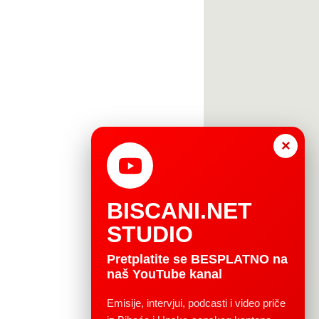
×
BISCANI.NET
STUDIO
Pretplatite se BESPLATNO na
naš YouTube kanal
Emisije, intervjui, podcasti i video priče