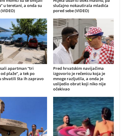
ni momci su se smijali
Htjela udariti boks mašinu, pa
u” u teretani, a onda su
slučajno nokautirala mladića
i (VIDEO)
pored sebe (VIDEO)
sali apartman “tri
Pred hrvatskim navijačima
od plaže”, a tek po
izgovorio je rečenicu koja je
 shvatili šta ih zapravo
mnoge razljutila, a onda je
uslijedio obrat koji niko nije
očekivao