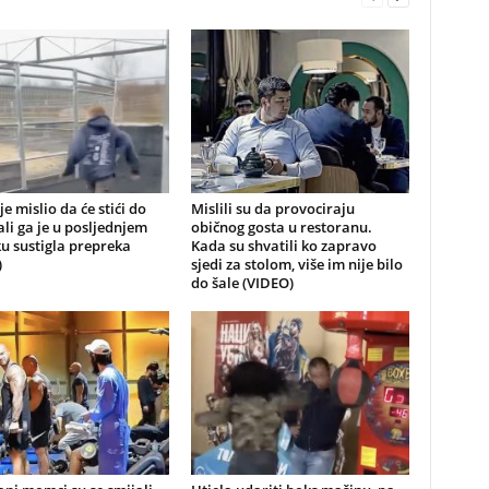
je mislio da će stići do
Mislili su da provociraju
 ali ga je u posljednjem
običnog gosta u restoranu.
u sustigla prepreka
Kada su shvatili ko zapravo
)
sjedi za stolom, više im nije bilo
do šale (VIDEO)