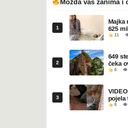
Možda vas zanima i 
Majka 
1
625 mi
11

649 st
2
čeka 
8
👁
VIDEO:
3
pojela 
8
👁 