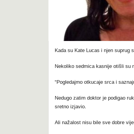
t
Kada su Kate Lucas i njen suprug sazn
Nekoliko sedmica kasnije otišli su n
“Pogledajmo otkucaje srca i saznaj
Nedugo zatim doktor je podigao ruku
sretno izjavio.
Ali nažalost nisu bile sve dobre vij