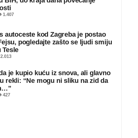
u BiH, do kraja dana povećanje
osti
 1.407
 s autoceste kod Zagreba je postao
Fejsu, pogledajte zašto se ljudi smiju
 Tesle
2.013
da je kupio kuću iz snova, ali glavno
u rekli: “Ne mogu ni sliku na zid da
m…”
 427