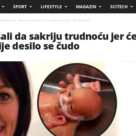
SPORT
LIFESTYLE
MAGAZIN
SCITECH
pokušali da sakriju trudnoću jer će beba umrijeti: 28 sedmica...
li da sakriju trudnoću jer ć
je desilo se čudo