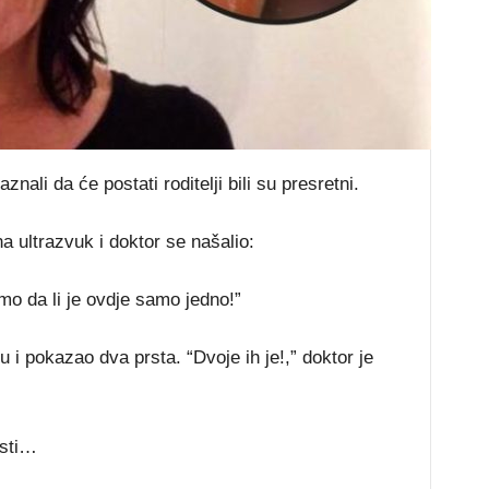
ali da će postati roditelji bili su presretni.
a ultrazvuk i doktor se našalio:
mo da li je ovdje samo jedno!”
 i pokazao dva prsta. “Dvoje ih je!,” doktor je
esti…