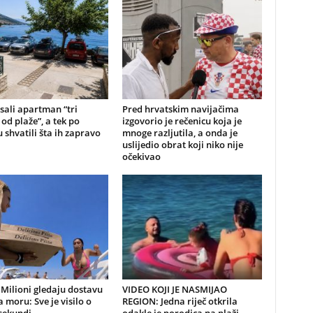
sali apartman “tri
Pred hrvatskim navijačima
od plaže”, a tek po
izgovorio je rečenicu koja je
 shvatili šta ih zapravo
mnoge razljutila, a onda je
uslijedio obrat koji niko nije
očekivao
Milioni gledaju dostavu
VIDEO KOJI JE NASMIJAO
a moru: Sve je visilo o
REGION: Jedna riječ otkrila