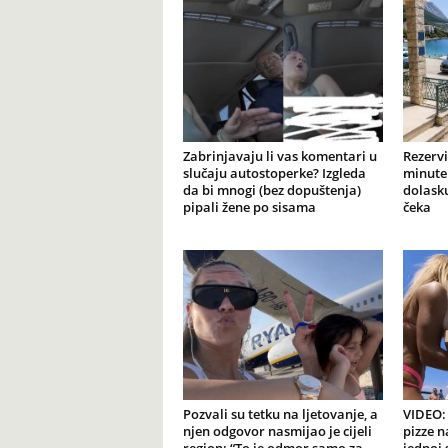
Zabrinjavaju li vas komentari u
Rezervi
slučaju autostoperke? Izgleda
minute 
da bi mnogi (bez dopuštenja)
dolasku
pipali žene po sisama
čeka
Pozvali su tetku na ljetovanje, a
VIDEO: 
njen odgovor nasmijao je cijeli
pizze n