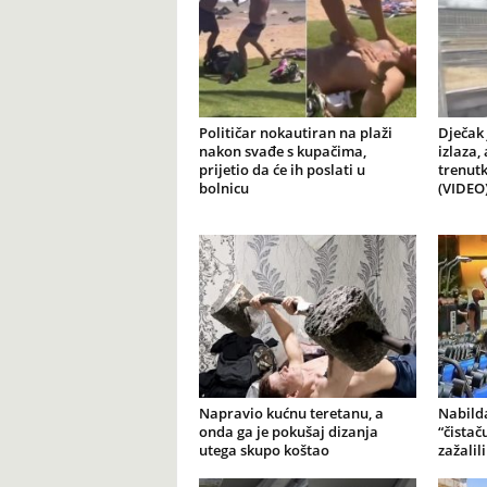
Političar nokautiran na plaži
Dječak 
nakon svađe s kupačima,
izlaza,
prijetio da će ih poslati u
trenutk
bolnicu
(VIDEO
Napravio kućnu teretanu, a
Nabilda
onda ga je pokušaj dizanja
“čistač
utega skupo koštao
zažalil