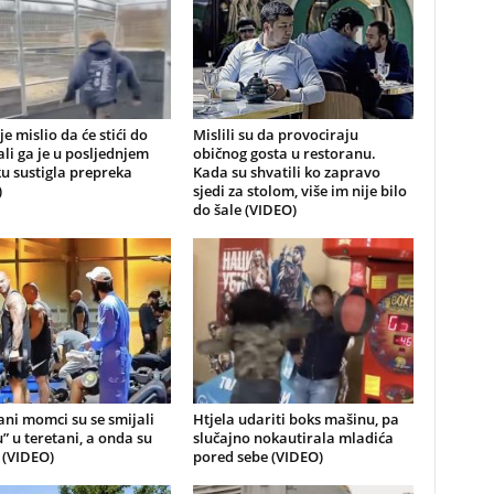
je mislio da će stići do
Mislili su da provociraju
 ali ga je u posljednjem
običnog gosta u restoranu.
u sustigla prepreka
Kada su shvatili ko zapravo
)
sjedi za stolom, više im nije bilo
do šale (VIDEO)
ni momci su se smijali
Htjela udariti boks mašinu, pa
u” u teretani, a onda su
slučajno nokautirala mladića
i (VIDEO)
pored sebe (VIDEO)