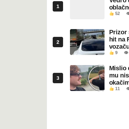
Vedro 
1
oblačn
52

Prizor
hit na 
2
vozaču
9
👁 
Mislio 
mu nis
3
okači
11
