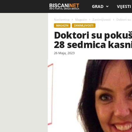
GRAD
VIJESTI
B
i
Naslovnica
Magazin
Zanimljivosti
Doktori su 
MAGAZIN
ZANIMLJIVOSTI
Doktori su pokuša
s
28 sedmica kasni
c
26 Maja, 2023
a
n
i
.
n
e