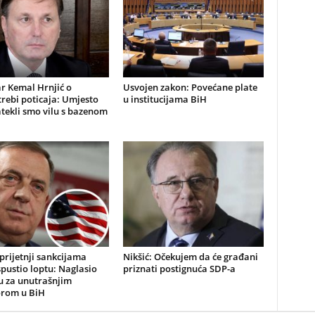
r Kemal Hrnjić o
Usvojen zakon: Povećane plate
rebi poticaja: Umjesto
u institucijama BiH
atekli smo vilu s bazenom
rijetnji sankcijama
Nikšić: Očekujem da će građani
pustio loptu: Naglasio
priznati postignuća SDP-a
u za unutrašnjim
rom u BiH