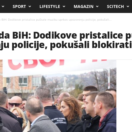
SPORT
LIFESTYLE
MAGAZIN
SCITECH
BiH: Dodikove pristalice puštale muziku uprkos upozorenju policije, pokušali...
a BiH: Dodikove pristalice 
 policije, pokušali blokirat