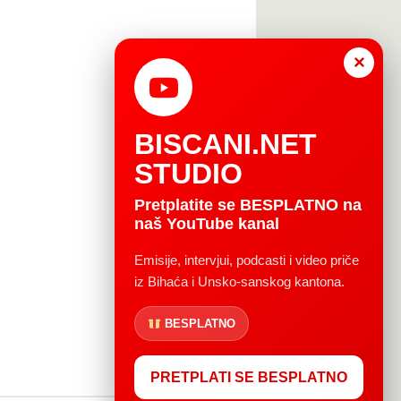
×
BISCANI.NET
STUDIO
Pretplatite se BESPLATNO na
naš YouTube kanal
Emisije, intervjui, podcasti i video priče
iz Bihaća i Unsko-sanskog kantona.
BESPLATNO
PRETPLATI SE BESPLATNO