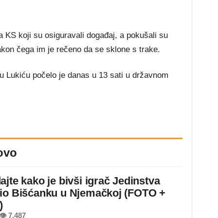
 KS koji su osiguravali događaj, a pokušali su
nakon čega im je rečeno da se sklone s trake.
u Lukiću počelo je danas u 13 sati u državnom
ovo
ajte kako je bivši igrač Jedinstva
io Bišćanku u Njemačkoj (FOTO +
)
👁 7.487