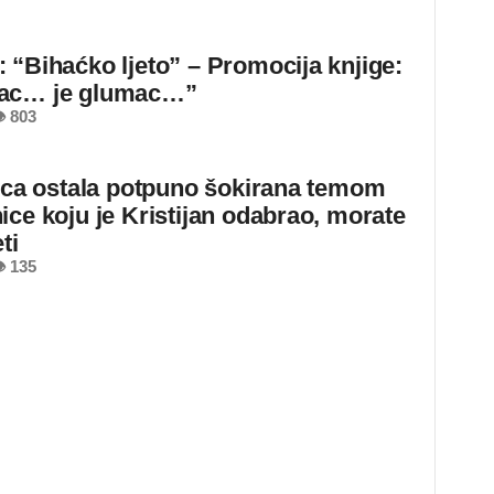
 “Bihaćko ljeto” – Promocija knjige:
ac… je glumac…”
 803
jica ostala potpuno šokirana temom
ice koju je Kristijan odabrao, morate
ti
 135