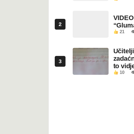
VIDEO:
2
“Glum
21

Učitel
zadaćn
3
to vidje
10
