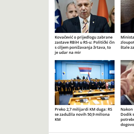
Kovačević o prijedlogu zabrane
Minista
zastave RBiH u RS-u: Politički čin
zloupot
s ciljem ponižavanja žrtava, to
štale z
je udar na mir
Preko 2,7 milijardi KM duga: RS
Nakon p
se zadužila novih 50,9 miliona
Dodik s
KM
potreb
dogovo