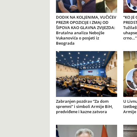
DODIK NA KOLJENIMA, VUČIĆEV
“KO JE
PREZIR OPOZICIJE I ZMAJ OD
PREDSTA
ŠIPOVA KAO GLAVNA ZVIJEZDA:
Tužilaš
Brutalna analiza Nebojše
uhapse
Vukanovića o posjeti iz
crno…”
Beograda
Zabranjen pozdrav “Za dom
U Livnu
spremni” i simboli Armije BiH,
Izetbeg
predviđene i kazne zatvora
Armije 