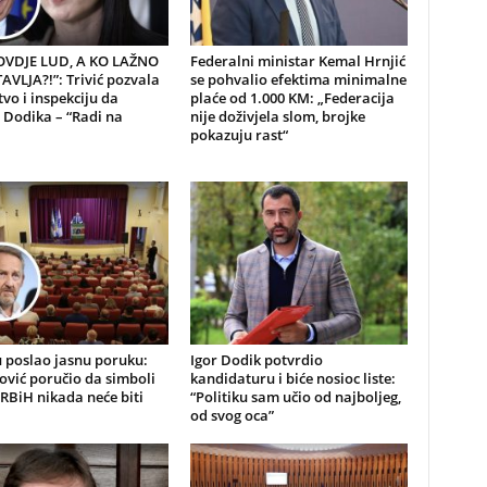
 OVDJE LUD, A KO LAŽNO
Federalni ministar Kemal Hrnjić
VLJA?!”: Trivić pozvala
se pohvalio efektima minimalne
tvo i inspekciju da
plaće od 1.000 KM: „Federacija
 Dodika – “Radi na
nije doživjela slom, brojke
pokazuju rast“
 poslao jasnu poruku:
Igor Dodik potvrdio
ović poručio da simboli
kandidaturu i biće nosioc liste:
RBiH nikada neće biti
“Politiku sam učio od najboljeg,
od svog oca”