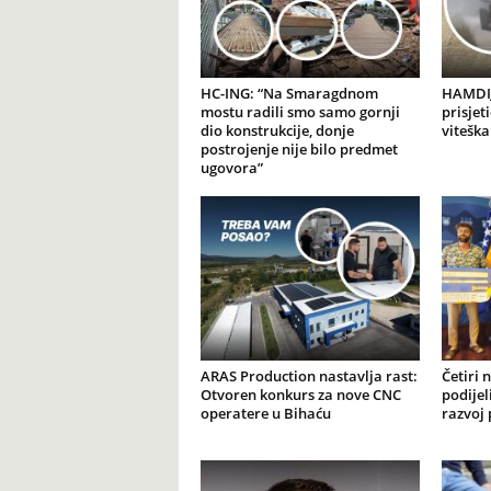
HC-ING: “Na Smaragdnom
HAMDIJ
mostu radili smo samo gornji
prisjet
dio konstrukcije, donje
viteška
postrojenje nije bilo predmet
ugovora”
ARAS Production nastavlja rast:
Četiri 
Otvoren konkurs za nove CNC
podijel
operatere u Bihaću
razvoj 