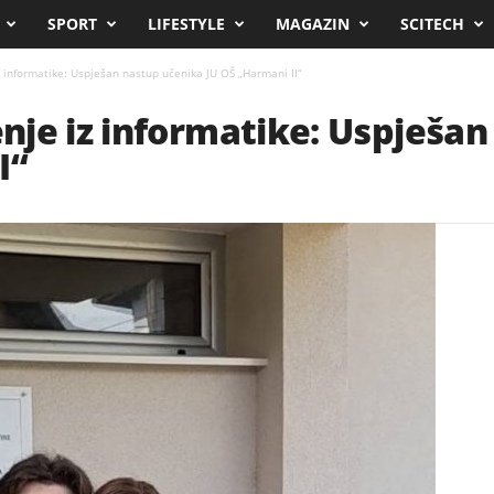
SPORT
LIFESTYLE
MAGAZIN
SCITECH
 informatike: Uspješan nastup učenika JU OŠ „Harmani II“
je iz informatike: Uspješan
I“