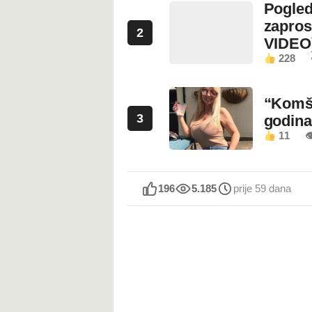
Pogled
zapros
2
VIDEO
228
“Komši
3
godin
11

196
5.185
prije 59 dana