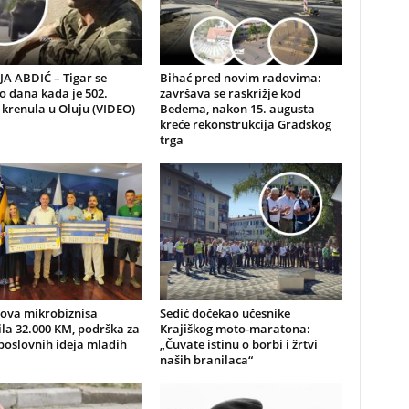
A ABDIĆ – Tigar se
Bihać pred novim radovima:
io dana kada je 502.
završava se raskrižje kod
 krenula u Oluju (VIDEO)
Bedema, nakon 15. augusta
kreće rekonstrukcija Gradskog
trga
nova mikrobiznisa
Sedić dočekao učesnike
ila 32.000 KM, podrška za
Krajiškog moto-maratona:
poslovnih ideja mladih
„Čuvate istinu o borbi i žrtvi
naših branilaca“