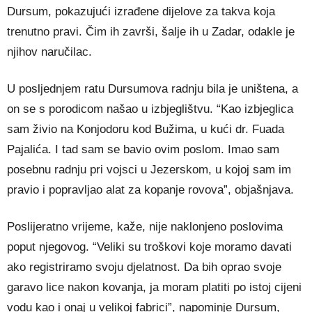
Dursum, pokazujući izrađene dijelove za takva koja
trenutno pravi. Čim ih završi, šalje ih u Zadar, odakle je
njihov naručilac.
U posljednjem ratu Dursumova radnju bila je uništena, a
on se s porodicom našao u izbjeglištvu. “Kao izbjeglica
sam živio na Konjodoru kod Bužima, u kući dr. Fuada
Pajalića. I tad sam se bavio ovim poslom. Imao sam
posebnu radnju pri vojsci u Jezerskom, u kojoj sam im
pravio i popravljao alat za kopanje rovova”, objašnjava.
Poslijeratno vrijeme, kaže, nije naklonjeno poslovima
poput njegovog. “Veliki su troškovi koje moramo davati
ako registriramo svoju djelatnost. Da bih oprao svoje
garavo lice nakon kovanja, ja moram platiti po istoj cijeni
vodu kao i onaj u velikoj fabrici”, napominje Dursum,