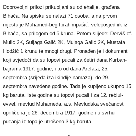
Dobrovoljni prilozi prikupljani su od ehalije, građana
Bihaća. Na spisku se nalazi 71 osoba, a na prvom
mjestu je Muhamed-beg Ibrahimpašić, veleposjednik iz
Bihaća, sa prilogom od 5 kruna. Potom slijede: Derviš ef.
Mulić 2K, Suljaga Galić 2K, Mujaga Galić 2K, Mustafa
Hodžić 1 krunu te mnogi drugi. Pronađen je i dokument
koji svjedoči da su topovi pucali za četiri dana Kurban-
bajrama 1917. godine, i to od dana Arefata, 25.
septembra (srijeda iza ikindije namaza), do 29.
septembra navedene godine. Tada je kupljeno ukupno 15
kg baruta. Iste godine su topovi pucali i za 12. rebiul-
evvel, mevlud Muhameda, a.s. Mevludska svečanost
upriličena je 26. decembra 1917. godine i u svrhu
pucanja iz topa je utrošeno 3 kg baruta.