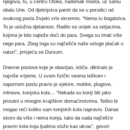
njegova, tu, u centru Otoke, nadomak mosta, uz samu
obalu Une. Od djetinjstva pamti da se u porodici od
ovakvog posla živjelo vrlo skromno. “Nema tu bogatstva.
To je uslužna djelatnost. Radilo se uvijek sa seljacima,
kojima je bilo najteže doći do para. Svega su imali više
nego para. Zbog toga su najčešće naše usluge plaćali u
naturi”, prisjeća se Dursum.
Dnevne poslove koje je obavljao, ističe, diktiralo je
najviše vrijeme. U svom fizički veoma teškom i
napornom poslu pravio je sjekire, motike, plugove,
mlinove, konjska kola… “Nekada su konji bili jako
prisutni u mnogim krajiškim domaćinstvima. Teško bi
mogao reći koliko sam konjskih kola napravio. Danas
skoro da više i nema konja, tako da sada najčešće
pravim kola koja ljudima služe kao ukras”, govori