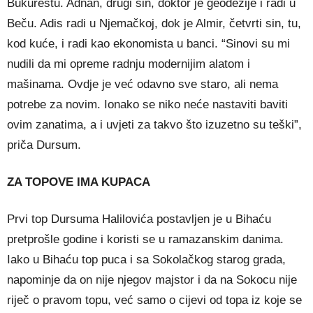
Bukureštu. Adnan, drugi sin, doktor je geodezije i radi u
Beču. Adis radi u Njemačkoj, dok je Almir, četvrti sin, tu,
kod kuće, i radi kao ekonomista u banci. “Sinovi su mi
nudili da mi opreme radnju modernijim alatom i
mašinama. Ovdje je već odavno sve staro, ali nema
potrebe za novim. Ionako se niko neće nastaviti baviti
ovim zanatima, a i uvjeti za takvo što izuzetno su teški”,
priča Dursum.
ZA TOPOVE IMA KUPACA
Prvi top Dursuma Halilovića postavljen je u Bihaću
pretprošle godine i koristi se u ramazanskim danima.
Iako u Bihaću top puca i sa Sokolačkog starog grada,
napominje da on nije njegov majstor i da na Sokocu nije
riječ o pravom topu, već samo o cijevi od topa iz koje se