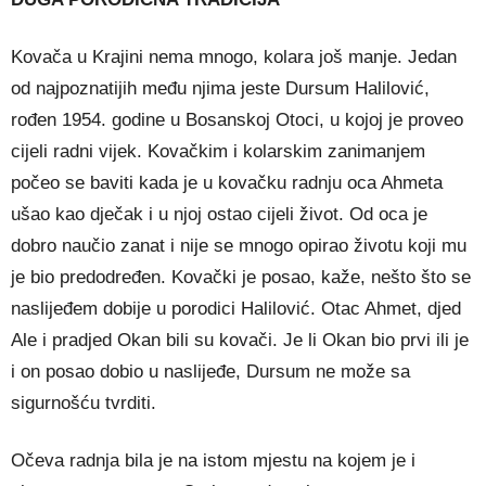
Kovača u Krajini nema mnogo, kolara još manje. Jedan
od najpoznatijih među njima jeste Dursum Halilović,
rođen 1954. godine u Bosanskoj Otoci, u kojoj je proveo
cijeli radni vijek. Kovačkim i kolarskim zanimanjem
počeo se baviti kada je u kovačku radnju oca Ahmeta
ušao kao dječak i u njoj ostao cijeli život. Od oca je
dobro naučio zanat i nije se mnogo opirao životu koji mu
je bio predodređen. Kovački je posao, kaže, nešto što se
naslijeđem dobije u porodici Halilović. Otac Ahmet, djed
Ale i pradjed Okan bili su kovači. Je li Okan bio prvi ili je
i on posao dobio u naslijeđe, Dursum ne može sa
sigurnošću tvrditi.
Očeva radnja bila je na istom mjestu na kojem je i