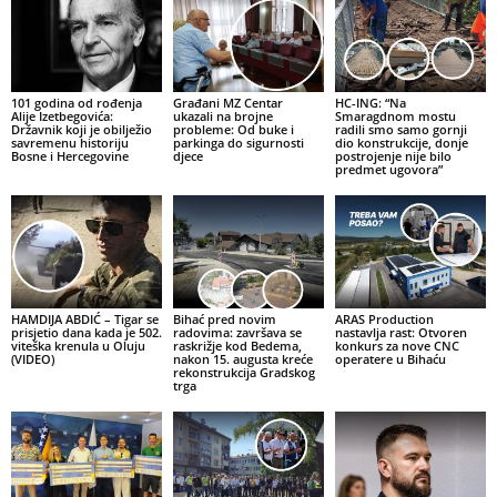
101 godina od rođenja
Građani MZ Centar
HC-ING: “Na
Alije Izetbegovića:
ukazali na brojne
Smaragdnom mostu
Državnik koji je obilježio
probleme: Od buke i
radili smo samo gornji
savremenu historiju
parkinga do sigurnosti
dio konstrukcije, donje
Bosne i Hercegovine
djece
postrojenje nije bilo
predmet ugovora”
HAMDIJA ABDIĆ – Tigar se
Bihać pred novim
ARAS Production
prisjetio dana kada je 502.
radovima: završava se
nastavlja rast: Otvoren
viteška krenula u Oluju
raskrižje kod Bedema,
konkurs za nove CNC
(VIDEO)
nakon 15. augusta kreće
operatere u Bihaću
rekonstrukcija Gradskog
trga