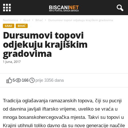
Naslovnica
Grad
Bihać
Dursumovi topovi odjekuju krajiškim gradovima
GRAD
BIHAĆ
Dursumovi topovi
odjekuju krajiškim
gradovima
1 Juna, 2017
5
166
prije 3356 dana
Tradicija oglašavanja ramazanskih topova, čiji su pucnji
od davnina javljali iftarsko vrijeme, uveliko se vraća u
mnoga bosanskohercegovačka mjesta. Takvi su topovi u
Krajini utihnuli toliko davno da su nove generacije naučile