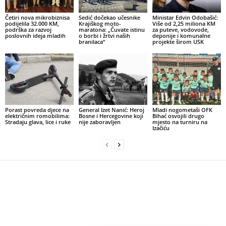
Četiri nova mikrobiznisa
Sedić dočekao učesnike
Ministar Edvin Odobašić:
podijelila 32.000 KM,
Krajiškog moto-
Više od 2,25 miliona KM
podrška za razvoj
maratona: „Čuvate istinu
za puteve, vodovode,
poslovnih ideja mladih
o borbi i žrtvi naših
deponije i komunalne
branilaca“
projekte širom USK
Porast povreda djece na
General Izet Nanić: Heroj
Mladi nogometaši OFK
električnim romobilima:
Bosne i Hercegovine koji
Bihać osvojili drugo
Stradaju glava, lice i ruke
nije zaboravljen
mjesto na turniru na
Izačiću