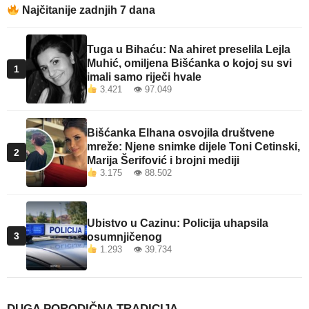
Najčitanije zadnjih 7 dana
Tuga u Bihaću: Na ahiret preselila Lejla
Muhić, omiljena Bišćanka o kojoj su svi
1
imali samo riječi hvale
3.421 👁 97.049
Bišćanka Elhana osvojila društvene
mreže: Njene snimke dijele Toni Cetinski,
2
Marija Šerifović i brojni mediji
3.175 👁 88.502
Ubistvo u Cazinu: Policija uhapsila
3
osumnjičenog
1.293 👁 39.734
DUGA PORODIČNA TRADICIJA