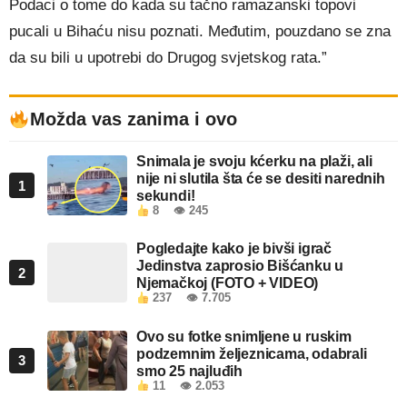
Podaci o tome do kada su tačno ramazanski topovi
pucali u Bihaću nisu poznati. Međutim, pouzdano se zna
da su bili u upotrebi do Drugog svjetskog rata.”
Možda vas zanima i ovo
Snimala je svoju kćerku na plaži, ali
nije ni slutila šta će se desiti narednih
1
sekundi!
8
👁 245
Pogledajte kako je bivši igrač
Jedinstva zaprosio Bišćanku u
2
Njemačkoj (FOTO + VIDEO)
237
👁 7.705
Ovo su fotke snimljene u ruskim
podzemnim željeznicama, odabrali
3
smo 25 najluđih
11
👁 2.053