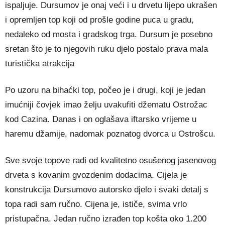
ispaljuje. Dursumov je onaj veći i u drvetu lijepo ukrašen
i opremljen top koji od prošle godine puca u gradu,
nedaleko od mosta i gradskog trga. Dursum je posebno
sretan što je to njegovih ruku djelo postalo prava mala
turistička atrakcija
Po uzoru na bihaćki top, počeo je i drugi, koji je jedan
imućniji čovjek imao želju uvakufiti džematu Ostrožac
kod Cazina. Danas i on oglašava iftarsko vrijeme u
haremu džamije, nadomak poznatog dvorca u Ostrošcu.
Sve svoje topove radi od kvalitetno osušenog jasenovog
drveta s kovanim gvozdenim dodacima. Cijela je
konstrukcija Dursumovo autorsko djelo i svaki detalj s
topa radi sam ručno. Cijena je, ističe, svima vrlo
pristupačna. Jedan ručno izrađen top košta oko 1.200