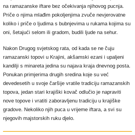
na ramazanske iftare bez očekivanja njihovog pucnja.
Priče o njima mlađim pokoljenjima zvuče nevjerovatne
koliko i priče o ljudima s bubnjevima u rukama kojima su
oni, šetajući selom ili gradom, budili ljude na sehur.
Nakon Drugog svjetskog rata, od kada se ne čuju
ramazanski topovi u Krajini, akšamski ezani i upaljeni
kandilji s minareta jedina su najava kraja dnevnog posta.
Ponukan primjerima drugih sredina koje su već
devedesetih u svoje čaršije vratile tradiciju ramazanskih
topova, jedan stari krajiški kovač odlučio je napraviti
nove topove i vratiti zaboravljenu tradiciju u krajiške
gradove. Nekoliko njih puca u vrijeme iftara, a svi su
njegovih majstorskih ruku djelo.