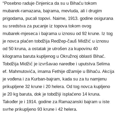
“Posebno raduje činjenica da su u Bihaću tokom
mubarek‑ramazana, bajrama, mevluda, ali i drugim
prigodama, pucali topovi. Naime, 1913. godine osigurana
su sredstva za pucanje iz topova tokom ovog
mubarek‑mjeseca i bajrama u iznosu od 92 krune. Iz tog
je novca plaćen tobdžija Redžep-čauš Midžić u iznosu
od 50 kruna, a ostatak je utrošen za kupovinu 40
kilograma baruta kupljenog u Okružnoj oblasti Bihać.
Tobdžija Midžić je izvršavao naredbe i uputstva Selima
ef. Mahmutovića, imama Fethije džamije u Bihaću. Akcija
je vođena i za Kurban-bajram, kada su za tu namjenu
prikupljene 32 krune i 20 helera. Od tog novca kupljeno
je 20 kg baruta, dok je tobdžiji isplaćeno 14 kruna.
Također je i 1914. godine za Ramazanski bajram u iste
svrhe prikupljeno 93 krune i 42 helera.