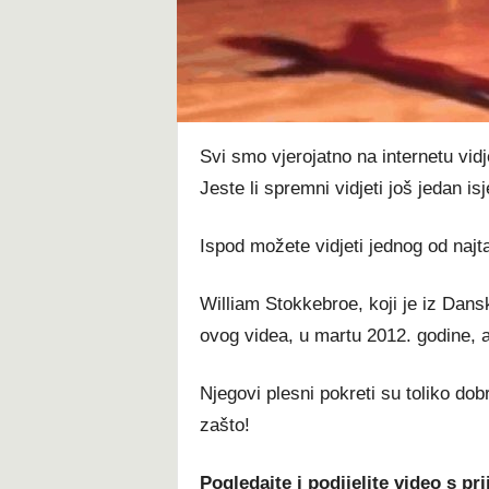
t
Svi smo vjerojatno na internetu vidj
Jeste li spremni vidjeti još jedan is
Ispod možete vidjeti jednog od najta
William Stokkebroe, koji je iz Dans
ovog videa, u martu 2012. godine, al
Njegovi plesni pokreti su toliko dob
zašto!
Pogledajte i podijelite video s pri