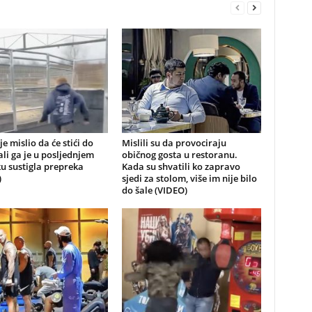
je mislio da će stići do
Mislili su da provociraju
 ali ga je u posljednjem
običnog gosta u restoranu.
u sustigla prepreka
Kada su shvatili ko zapravo
)
sjedi za stolom, više im nije bilo
do šale (VIDEO)