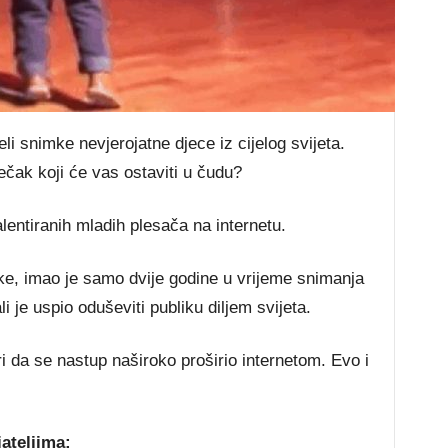
eli snimke nevjerojatne djece iz cijelog svijeta.
ječak koji će vas ostaviti u čudu?
lentiranih mladih plesača na internetu.
ke, imao je samo dvije godine u vrijeme snimanja
i je uspio oduševiti publiku diljem svijeta.
ri da se nastup naširoko proširio internetom. Evo i
jateljima: