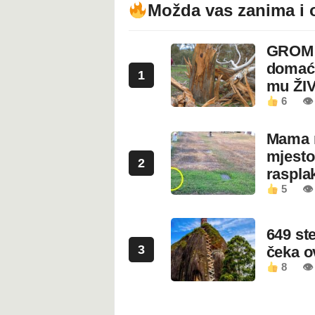
Možda vas zanima i 
GROM U
domaći
1
mu ŽI
6
👁
Mama n
mjesto
2
rasplak
5
👁
649 st
3
čeka 
8
👁