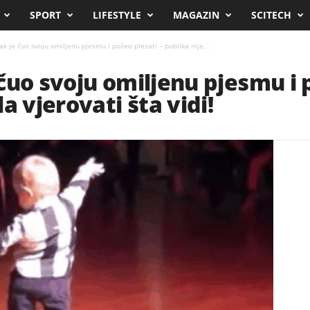
SPORT
LIFESTYLE
MAGAZIN
SCITECH
k je čuo svoju omiljenu pjesmu i počeo plesati – publika nije...
čuo svoju omiljenu pjesmu i p
a vjerovati šta vidi!