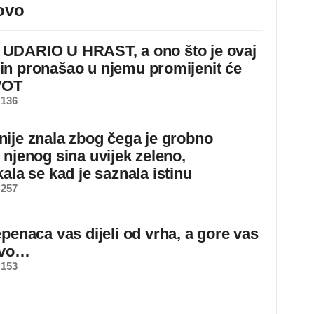
ovo
DARIO U HRAST, a ono što je ovaj
n pronašao u njemu promijenit će
VOT
 136
ije znala zbog čega je grobno
 njenog sina uvijek zeleno,
ala se kad je saznala istinu
 257
epenaca vas dijeli od vrha, a gore vas
ovo…
 153