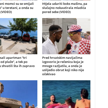
ni momci su se smijali
Htjela udariti boks mašinu, pa
u” u teretani, a onda su
slučajno nokautirala mladića
i (VIDEO)
pored sebe (VIDEO)
sali apartman “tri
Pred hrvatskim navijačima
od plaže”, a tek po
izgovorio je rečenicu koja je
 shvatili šta ih zapravo
mnoge razljutila, a onda je
uslijedio obrat koji niko nije
očekivao