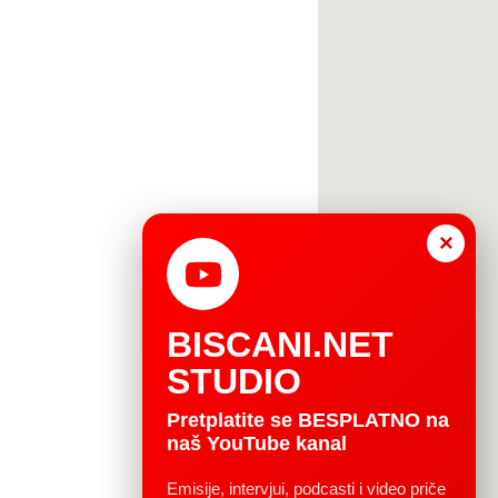
×
BISCANI.NET
STUDIO
Pretplatite se BESPLATNO na
naš YouTube kanal
Emisije, intervjui, podcasti i video priče