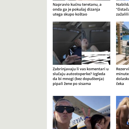
Napravio kućnu teretanu, a
Nabilda
onda ga je pokušaj dizanja
“čistač
utega skupo koštao
zažalil
Zabrinjavaju li vas komentari u
Rezervi
slučaju autostoperke? Izgleda
minute 
da bi mnogi (bez dopuštenja)
dolasku
pipali žene po sisama
čeka