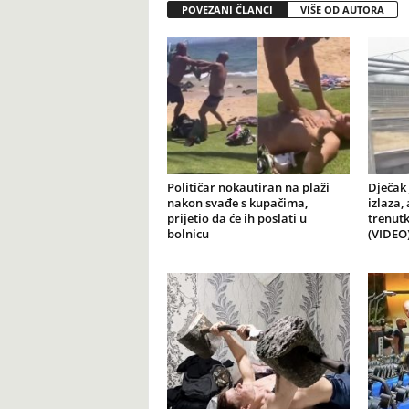
POVEZANI ČLANCI
VIŠE OD AUTORA
Političar nokautiran na plaži
Dječak 
nakon svađe s kupačima,
izlaza,
prijetio da će ih poslati u
trenutk
bolnicu
(VIDEO