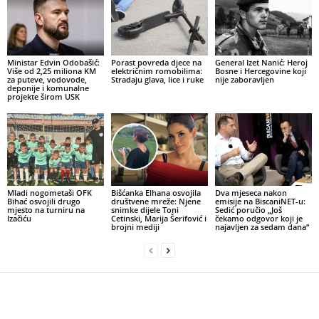
Ministar Edvin Odobašić:
Porast povreda djece na
General Izet Nanić: Heroj
Više od 2,25 miliona KM
električnim romobilima:
Bosne i Hercegovine koji
za puteve, vodovode,
Stradaju glava, lice i ruke
nije zaboravljen
deponije i komunalne
projekte širom USK
Mladi nogometaši OFK
Bišćanka Elhana osvojila
Dva mjeseca nakon
Bihać osvojili drugo
društvene mreže: Njene
emisije na BiscaniNET-u:
mjesto na turniru na
snimke dijele Toni
Sedić poručio „Još
Izačiću
Cetinski, Marija Šerifović i
čekamo odgovor koji je
brojni mediji
najavljen za sedam dana“