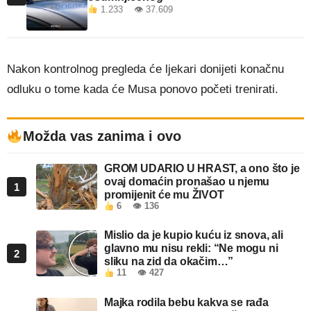
1.233 👁 37.609
Nakon kontrolnog pregleda će ljekari donijeti konačnu
odluku o tome kada će Musa ponovo početi trenirati.
Možda vas zanima i ovo
GROM UDARIO U HRAST, a ono što je
ovaj domaćin pronašao u njemu
1
promijenit će mu ŽIVOT
6
👁 136
Mislio da je kupio kuću iz snova, ali
glavno mu nisu rekli: “Ne mogu ni
2
sliku na zid da okačim…”
11
👁 427
Majka rodila bebu kakva se rađa