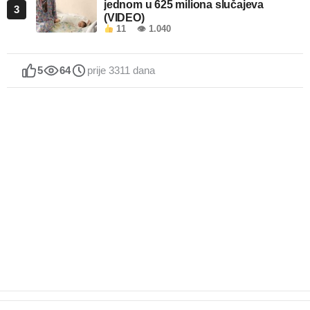
jednom u 625 miliona slučajeva
3
(VIDEO)
11
👁 1.040
5
64
prije 3311 dana