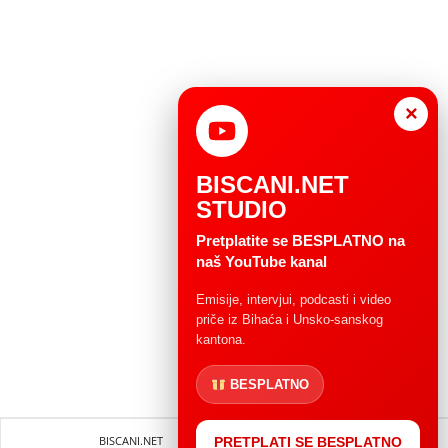
×
BISCANI.NET
STUDIO
Pretplatite se BESPLATNO na
naš YouTube kanal
Emisije, intervjui, podcasti i video
priče iz Bihaća i Unsko-sanskog
kantona.
BESPLATNO
BISCANI.NET
Impressum
Uvjeti korištenja
PRETPLATI SE BESPLATNO