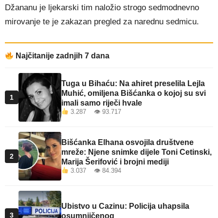
Džananu je ljekarski tim naložio strogo sedmodnevno
mirovanje te je zakazan pregled za narednu sedmicu.
Najčitanije zadnjih 7 dana
Tuga u Bihaću: Na ahiret preselila Lejla
Muhić, omiljena Bišćanka o kojoj su svi
1
imali samo riječi hvale
3.287 👁 93.717
Bišćanka Elhana osvojila društvene
mreže: Njene snimke dijele Toni Cetinski,
2
Marija Šerifović i brojni mediji
3.037 👁 84.394
Ubistvo u Cazinu: Policija uhapsila
3
osumnjičenog