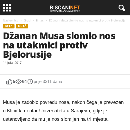
Naslovnica
Grad
Bihać
Džanan Musa slomio nos na utakmici protiv Bjelorusije
GRAD
BIHAĆ
Džanan Musa slomio nos
na utakmici protiv
Bjelorusije
14 Jula, 2017
5
64
prije 3311 dana
Musa je zadobio povredu nosa, nakon čega je prevezen
u Klinički centar Univerziteta u Sarajevu, gdje je
ustanovljeno da mu je nos slomljen na tri mjesta.