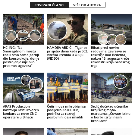
POVEZANI ČLANCI
VIŠE OD AUTORA
HC-ING: “Na
HAMDIJA ABDIĆ – Tigar se
Bihać pred novim
Smaragdnom mostu
prisjetio dana kada je 502.
radovima: završava se
radili smo samo gornji
viteška krenula u Oluju
raskrižje kod Bedema,
dio konstrukcije, donje
(VIDEO)
nakon 15. augusta kreće
postrojenje nije bilo
rekonstrukcija Gradskog
predmet ugovora”
trga
ARAS Production
Četiri nova mikrobiznisa
Sedić dočekao učesnike
nastavlja rast: Otvoren
podijelila 32.000 KM,
Krajiškog moto-
konkurs za nove CNC
podrška za razvoj
maratona: „Čuvate istinu
operatere u Bihaću
poslovnih ideja mladih
o borbi i žrtvi naših
branilaca“