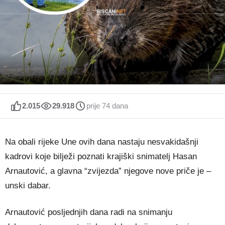
2.015
29.918
prije 74 dana
Na obali rijeke Une ovih dana nastaju nesvakidašnji
kadrovi koje bilježi poznati krajiški snimatelj Hasan
Arnautović, a glavna “zvijezda” njegove nove priče je –
unski dabar.
Arnautović posljednjih dana radi na snimanju