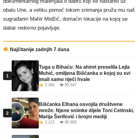
dokumentarnog materijala o dabru koji se nastanio uz
obalu Une, a veliku pomoć tokom snimanja pruža mu naš
sugrađanin Mahir Midžić, domaćin lokacije na kojoj se
dabar redovno pojavljuje.
Najčitanije zadnjih 7 dana
Tuga u Bihaću: Na ahiret preselila Lejla
Muhić, omiljena Bišćanka o kojoj su svi
1
imali samo riječi hvale
3.366 👁 95.547
Bišćanka Elhana osvojila društvene
mreže: Njene snimke dijele Toni Cetinski,
2
Marija Šerifović i brojni mediji
3.123 👁 86.905