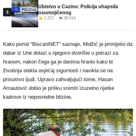
Ubistvo u Cazinu: Policija uhapsila
3
osumnjičenog
1.272 👁 39.014
Kako portal “BiscaniNET” saznaje, Midžić je primijetio da
dabar iz Une dolazi u njegovo dvorište u potrazi za
hranom, nakon čega ga je danima hranio kako bi
životinja stekla osjećaj sigurnosti i navikla se na
prisustvo ljudi. Upravo zahvaljujući tome, Hasan
Arnautović dobio je priliku snimiti izuzetno rijetke
kadrove iz neposredne blizine.