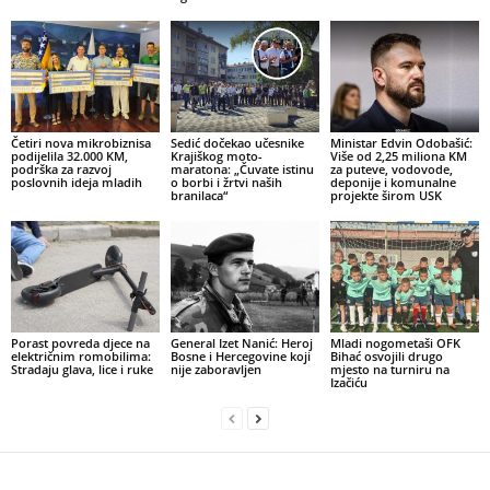
Četiri nova mikrobiznisa
Sedić dočekao učesnike
Ministar Edvin Odobašić:
podijelila 32.000 KM,
Krajiškog moto-
Više od 2,25 miliona KM
podrška za razvoj
maratona: „Čuvate istinu
za puteve, vodovode,
poslovnih ideja mladih
o borbi i žrtvi naših
deponije i komunalne
branilaca“
projekte širom USK
Porast povreda djece na
General Izet Nanić: Heroj
Mladi nogometaši OFK
električnim romobilima:
Bosne i Hercegovine koji
Bihać osvojili drugo
Stradaju glava, lice i ruke
nije zaboravljen
mjesto na turniru na
Izačiću