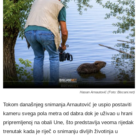
Hasan Arnautović (Foto: Biscani.net)
Tokom današnjeg snimanja Arnautović je uspio postaviti
kameru svega pola metra od dabra dok je uživao u hrani
pripremljenoj na obali Une, što predstavlja veoma rijedak
trenutak kada je riječ o snimanju divljih životinja u