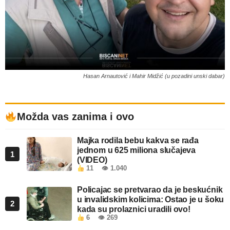
Hasan Arnautović i Mahir Midžić (u pozadini unski dabar)
Možda vas zanima i ovo
Majka rodila bebu kakva se rađa
jednom u 625 miliona slučajeva
1
(VIDEO)
11
👁 1.040
Policajac se pretvarao da je beskućnik
u invalidskim kolicima: Ostao je u šoku
2
kada su prolaznici uradili ovo!
6
👁 269