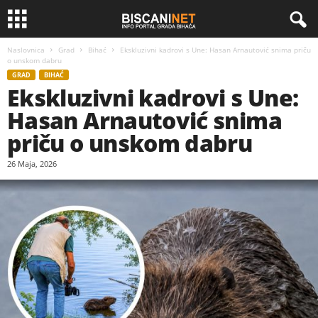
Naslovnica
Grad
Bihać
Ekskluzivni kadrovi s Une: Hasan Arnautović snima priču
o unskom dabru
GRAD
BIHAĆ
Ekskluzivni kadrovi s Une:
Hasan Arnautović snima
priču o unskom dabru
26 Maja, 2026