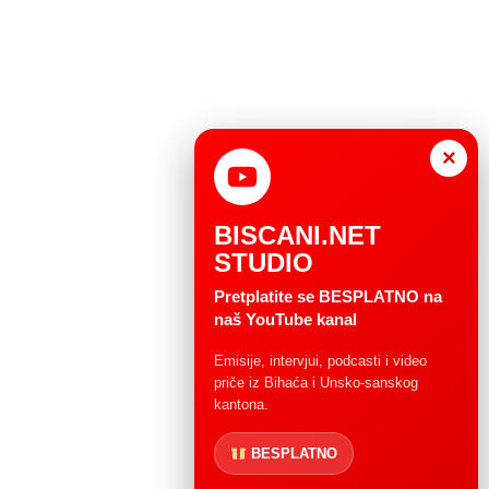
×
BISCANI.NET
STUDIO
Pretplatite se BESPLATNO na
naš YouTube kanal
Emisije, intervjui, podcasti i video
priče iz Bihaća i Unsko-sanskog
kantona.
BESPLATNO