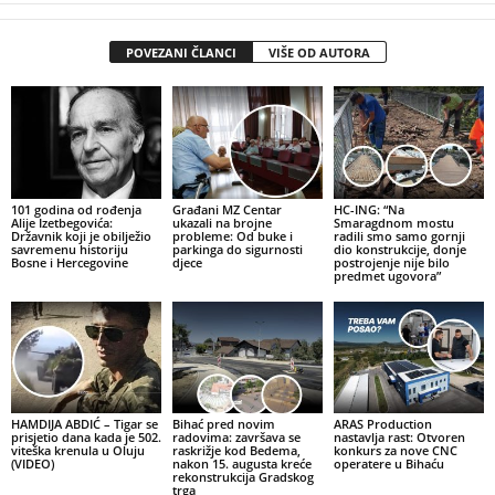
POVEZANI ČLANCI
VIŠE OD AUTORA
101 godina od rođenja
Građani MZ Centar
HC-ING: “Na
Alije Izetbegovića:
ukazali na brojne
Smaragdnom mostu
Državnik koji je obilježio
probleme: Od buke i
radili smo samo gornji
savremenu historiju
parkinga do sigurnosti
dio konstrukcije, donje
Bosne i Hercegovine
djece
postrojenje nije bilo
predmet ugovora”
HAMDIJA ABDIĆ – Tigar se
Bihać pred novim
ARAS Production
prisjetio dana kada je 502.
radovima: završava se
nastavlja rast: Otvoren
viteška krenula u Oluju
raskrižje kod Bedema,
konkurs za nove CNC
(VIDEO)
nakon 15. augusta kreće
operatere u Bihaću
rekonstrukcija Gradskog
trga