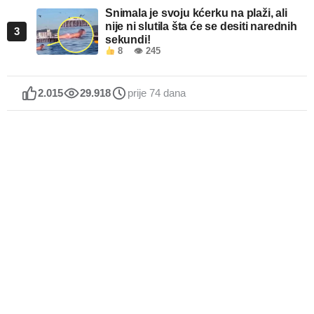
Snimala je svoju kćerku na plaži, ali
nije ni slutila šta će se desiti narednih
3
sekundi!
8
👁 245
2.015
29.918
prije 74 dana