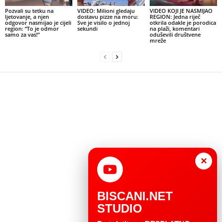
Pozvali su tetku na
VIDEO: Milioni gledaju
VIDEO KOJI JE NASMIJAO
ljetovanje, a njen
dostavu pizze na moru:
REGION: Jedna riječ
odgovor nasmijao je cijeli
Sve je visilo o jednoj
otkrila odakle je porodica
region: “To je odmor
sekundi
na plaži, komentari
samo za vas!”
oduševili društvene
mreže
×
BISCANI.NET
STUDIO