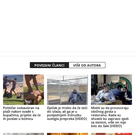
POVEZANI ČLANCI
VIŠE OD AUTORA
Političar nokautiran na
Dječak je mislio da će stići
Mislili su da provociraju
plaži nakon svađe s
do izlaza, ali ga je u
običnog gosta u
kupačima, prijetio da će
posljednjem trenutku
restoranu. Kada su
ih poslati u bolnicu
sustigla prepreka (VIDEO)
shvatili ko zapravo sjedi
za stolom, više im nije
bilo do šale (VIDEO)