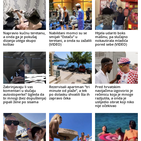
Napravio kućnu teretanu,
Nabildani momci su se
Htjela udariti boks
a onda ga je pokušaj
smijali “čistaču” u
mašinu, pa slučajno
dizanja utega skupo
teretani, a onda su zažalili
nokautirala mladića
koštao
(VIDEO)
pored sebe (VIDEO)
Zabrinjavaju li vas
Rezervisali apartman “tri
Pred hrvatskim
komentari u slučaju
minute od plaže”, a tek
navijačima izgovorio je
autostoperke? Izgleda da
po dolasku shvatili šta ih
rečenicu koja je mnoge
bi mnogi (bez dopuštenja)
zapravo čeka
razljutila, a onda je
pipali žene po sisama
uslijedio obrat koji niko
nije očekivao