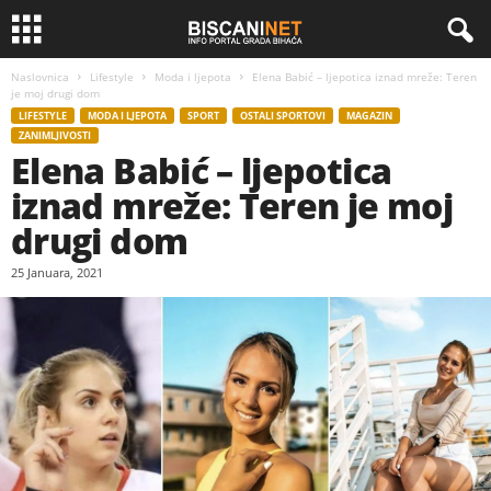
Naslovnica
Lifestyle
Moda i ljepota
Elena Babić – ljepotica iznad mreže: Teren
je moj drugi dom
LIFESTYLE
MODA I LJEPOTA
SPORT
OSTALI SPORTOVI
MAGAZIN
ZANIMLJIVOSTI
Elena Babić – ljepotica
iznad mreže: Teren je moj
drugi dom
25 Januara, 2021