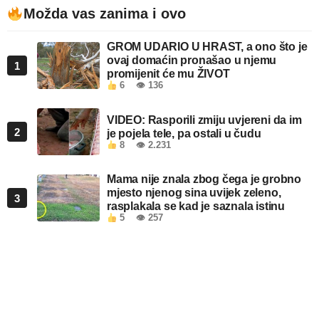
Možda vas zanima i ovo
GROM UDARIO U HRAST, a ono što je
ovaj domaćin pronašao u njemu
1
promijenit će mu ŽIVOT
6
👁 136
VIDEO: Rasporili zmiju uvjereni da im
2
je pojela tele, pa ostali u čudu
8
👁 2.231
Mama nije znala zbog čega je grobno
mjesto njenog sina uvijek zeleno,
3
rasplakala se kad je saznala istinu
5
👁 257