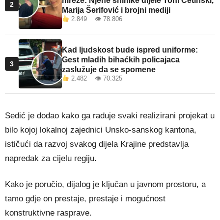
mreže: Njene snimke dijele Toni Cetinski,
2
Marija Šerifović i brojni mediji
2.849 👁 78.806
Kad ljudskost bude ispred uniforme:
Gest mladih bihaćkih policajaca
3
zaslužuje da se spomene
2.482 👁 70.325
Sedić je dodao kako ga raduje svaki realizirani projekat u
bilo kojoj lokalnoj zajednici Unsko-sanskog kantona,
ističući da razvoj svakog dijela Krajine predstavlja
napredak za cijelu regiju.
Kako je poručio, dijalog je ključan u javnom prostoru, a
tamo gdje on prestaje, prestaje i mogućnost
konstruktivne rasprave.