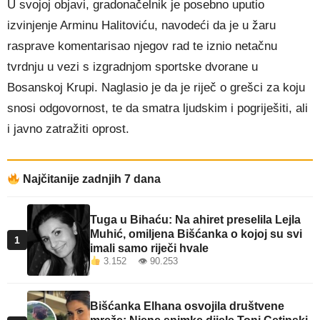
U svojoj objavi, gradonačelnik je posebno uputio
izvinjenje Arminu Halitoviću, navodeći da je u žaru
rasprave komentarisao njegov rad te iznio netačnu
tvrdnju u vezi s izgradnjom sportske dvorane u
Bosanskoj Krupi. Naglasio je da je riječ o grešci za koju
snosi odgovornost, te da smatra ljudskim i pogriješiti, ali
i javno zatražiti oprost.
Najčitanije zadnjih 7 dana
Tuga u Bihaću: Na ahiret preselila Lejla
Muhić, omiljena Bišćanka o kojoj su svi
1
imali samo riječi hvale
3.152 👁 90.253
Bišćanka Elhana osvojila društvene