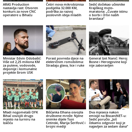
ARAS Production
Četiri nova mikrobiznisa
Sedić dočekao učesnike
nastavlja rast: Otvoren
podijelila 32.000 KM,
Krajiškog moto-
konkurs za nove CNC
podrška za razvoj
maratona: „Čuvate istinu
operatere u Bihaću
poslovnih ideja mladih
o borbi i žrtvi naših
branilaca“
Ministar Edvin Odobašić:
Porast povreda djece na
General Izet Nanić: Heroj
Više od 2,25 miliona KM
električnim romobilima:
Bosne i Hercegovine koji
za puteve, vodovode,
Stradaju glava, lice i ruke
nije zaboravljen
deponije i komunalne
projekte širom USK
Mladi nogometaši OFK
Bišćanka Elhana osvojila
Dva mjeseca nakon
Bihać osvojili drugo
društvene mreže: Njene
emisije na BiscaniNET-u:
mjesto na turniru na
snimke dijele Toni
Sedić poručio „Još
Izačiću
Cetinski, Marija Šerifović i
čekamo odgovor koji je
brojni mediji
najavljen za sedam dana“