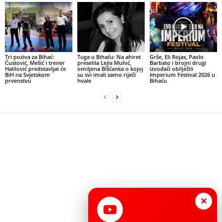
Tri poziva za Bihać:
Tuga u Bihaću: Na ahiret
Grše, Eli Rojas, Paolo
Ćustović, Mešić i trener
preselila Lejla Muhić,
Barbato i brojni drugi
Halilović predstavljat će
omiljena Bišćanka o kojoj
izvođači obilježili
BiH na Svjetskom
su svi imali samo riječi
Imperium Festival 2026 u
prvenstvu
hvale
Bihaću
×