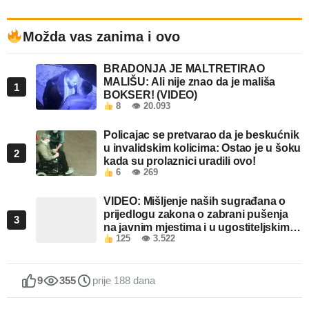
Možda vas zanima i ovo
BRADONJA JE MALTRETIRAO
MALIŠU: Ali nije znao da je mališa
1
BOKSER! (VIDEO)
8
👁 20.093
Policajac se pretvarao da je beskućnik
u invalidskim kolicima: Ostao je u šoku
2
kada su prolaznici uradili ovo!
6
👁 269
VIDEO: Mišljenje naših sugrađana o
prijedlogu zakona o zabrani pušenja
3
na javnim mjestima i u ugostiteljskim
125
👁 3.522
objektima u FBiH
9
355
prije 188 dana