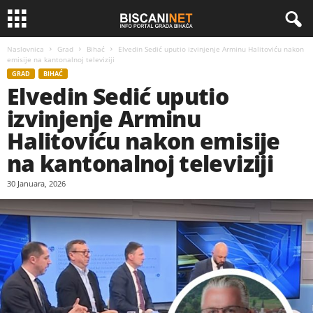
Naslovnica
Grad
Bihać
Elvedin Sedić uputio izvinjenje Arminu Halitoviću nakon
emisije na kantonalnoj televiziji
GRAD
BIHAĆ
Elvedin Sedić uputio
izvinjenje Arminu
Halitoviću nakon emisije
na kantonalnoj televiziji
30 Januara, 2026