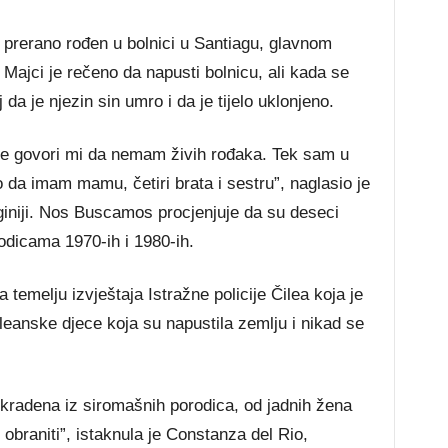
n prerano rođen u bolnici u Santiagu, glavnom
 Majci je rečeno da napusti bolnicu, ali kada se
j da je njezin sin umro i da je tijelo uklonjeno.
je govori mi da nemam živih rođaka. Tek sam u
 da imam mamu, četiri brata i sestru”, naglasio je
giniji. Nos Buscamos procjenjuje da su deseci
odicama 1970-ih i 1980-ih.
 temelju izvještaja Istražne policije Čilea koja je
leanske djece koja su napustila zemlju i nikad se
 ukradena iz siromašnih porodica, od jadnih žena
obraniti”, istaknula je Constanza del Rio,