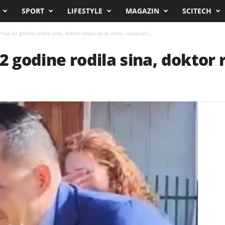
SPORT
LIFESTYLE
MAGAZIN
SCITECH
rije 42 godine rodila sina, doktor rekao da je umro. Upoznali...
2 godine rodila sina, doktor