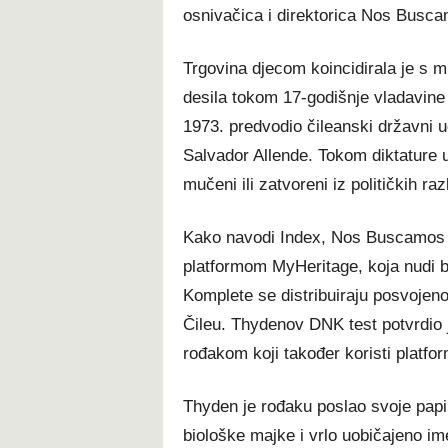
osnivačica i direktorica Nos Busc
Trgovina djecom koincidirala je s 
desila tokom 17-godišnje vladavine
1973. predvodio čileanski državni u
Salvador Allende. Tokom diktature ub
mučeni ili zatvoreni iz političkih raz
Kako navodi Index, Nos Buscamos 
platformom MyHeritage, koja nudi 
Komplete se distribuiraju posvojeno
Čileu. Thydenov DNK test potvrdio 
rođakom koji također koristi platfo
Thyden je rođaku poslao svoje papir
biološke majke i vrlo uobičajeno im