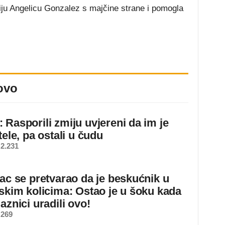
iju Angelicu Gonzalez s majčine strane i pomogla
ovo
 Rasporili zmiju uvjereni da im je
tele, pa ostali u čudu
2.231
jac se pretvarao da je beskućnik u
dskim kolicima: Ostao je u šoku kada
aznici uradili ovo!
 269