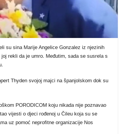
zeli su sina Marije Angelice Gonzalez iz njezinih
joj rekli da je umro. Međutim, sada se susrela s
u.
ppert Thyden svojoj majci na španjolskom dok su
iološkom PORODICOM koju nikada nije poznavao
tao vijesti o djeci rođenoj u Čileu koja su se
ama uz pomoć neprofitne organizacije Nos