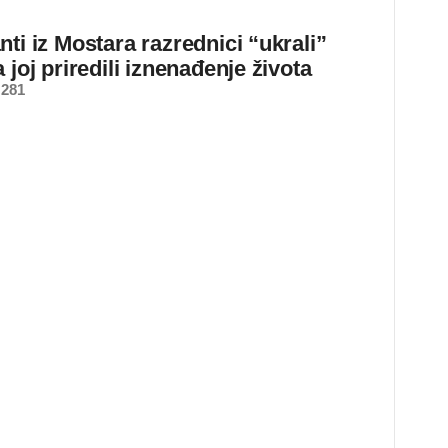
ti iz Mostara razrednici “ukrali”
 joj priredili iznenađenje života
 281