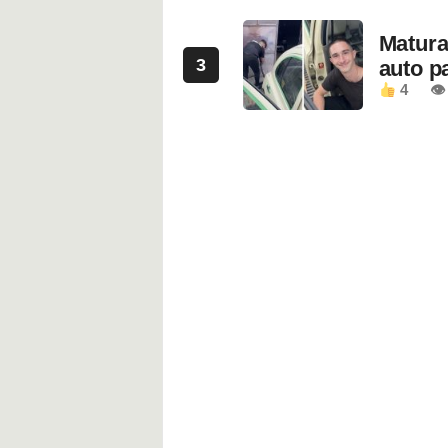
Maturan
3
auto pa
4
👁