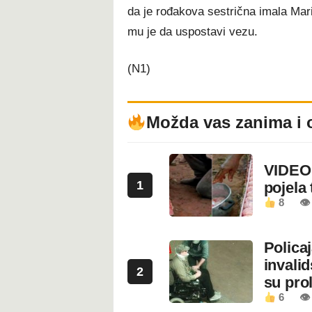
da je rođakova sestrična imala Mar
mu je da uspostavi vezu.
(N1)
Možda vas zanima i 
VIDEO:
1
pojela 
8
👁 
Polica
invali
2
su prol
6
👁