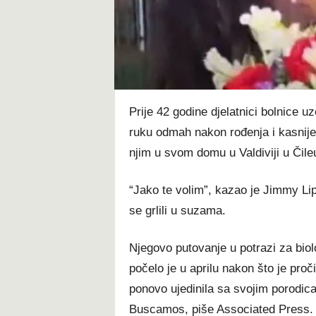
t
Prije 42 godine djelatnici bolnice u
ruku odmah nakon rođenja i kasnije 
njim u svom domu u Valdiviji u Čile
“Jako te volim”, kazao je Jimmy Li
se grlili u suzama.
Njegovo putovanje u potrazi za b
počelo je u aprilu nakon što je proči
ponovo ujedinila sa svojim porodic
Buscamos, piše Associated Press.