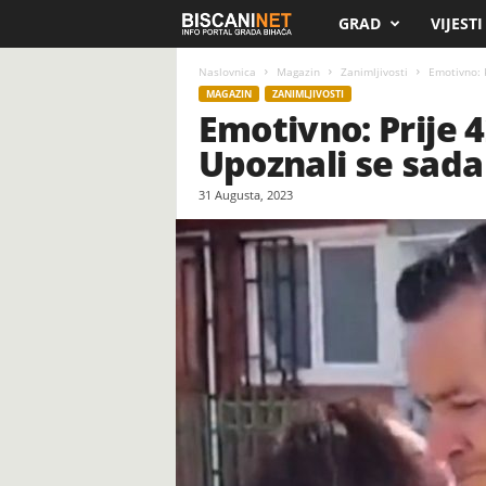
GRAD
VIJESTI
B
i
Naslovnica
Magazin
Zanimljivosti
Emotivno: P
MAGAZIN
ZANIMLJIVOSTI
Emotivno: Prije 4
s
Upoznali se sada
c
31 Augusta, 2023
a
n
i
.
n
e