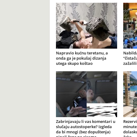
Napravio kućnu teretanu, a
Nabilda
onda ga je pokušaj dizanja
“čistač
utega skupo koštao
zažalil
Zabrinjavaju li vas komentari u
Rezervi
slučaju autostoperke? Izgleda
minute 
da bi mnogi (bez dopuštenja)
dolasku