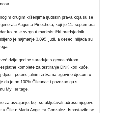
amosa.
mnogim drugim kršenjima ljudskih prava koja su se
 generala Augusta Pinocheta, koji je 11. septembra
dar kojim je svrgnut marksistički predsjednik
ijeno je najmanje 3.095 ljudi, a deseci hiljada su
loga.
već dvije godine sarađuje s genealoškom
besplatne komplete za testiranje DNK kod kuće.
j djeci i potencijalnim žrtvama trgovine djecom u
je da je on 100% Čileanac i povezao ga s
rmu MyHeritage.
e za usvajanje, koji su uključivali adresu njegove
e u Čileu: Maria Angelica Gonzalez. Ispostavilo se