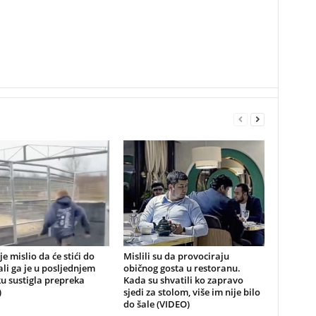
je mislio da će stići do
Mislili su da provociraju
 ali ga je u posljednjem
običnog gosta u restoranu.
u sustigla prepreka
Kada su shvatili ko zapravo
)
sjedi za stolom, više im nije bilo
do šale (VIDEO)