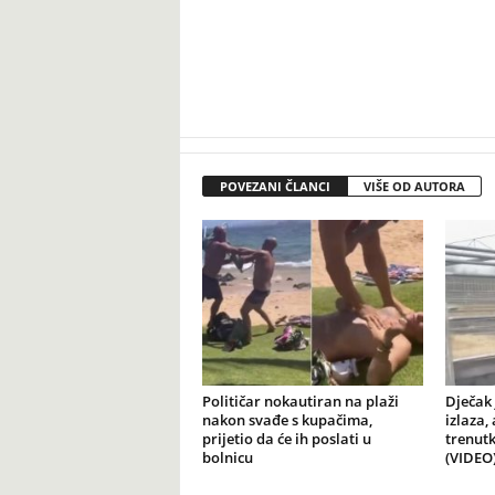
POVEZANI ČLANCI
VIŠE OD AUTORA
Političar nokautiran na plaži
Dječak 
nakon svađe s kupačima,
izlaza,
prijetio da će ih poslati u
trenutk
bolnicu
(VIDEO