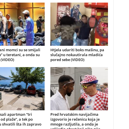
ni momci su se smijali
Htjela udariti boks mašinu, pa
u” u teretani, a onda su
slučajno nokautirala mladića
i (VIDEO)
pored sebe (VIDEO)
sali apartman “tri
Pred hrvatskim navijačima
od plaže”, a tek po
izgovorio je rečenicu koja je
 shvatili šta ih zapravo
mnoge razljutila, a onda je