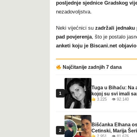
posljednje sjednice Gradskog vij
nezadovoljstva.
Neki vijećnici su
zadržali jednaku
pad povjerenja
, što je postalo jas
anketi koju je Biscani.net objavi
Najčitanije zadnjih 7 dana
Tuga u Bihaću: Na a
1
kojoj su svi imali sa
3.225 👁 92.140
Bišćanka Elhana osv
2
Cetinski, Marija Šeri
2.951 👁 81.676