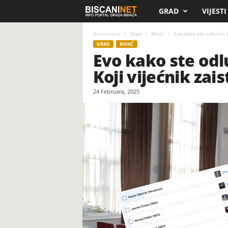
GRAD
VIJESTI
B
i
Naslovnica
Grad
Bihać
Evo kako ste odlučili:
GRAD
BIHAĆ
Evo kako ste odl
s
Koji vijećnik za
c
24 Februara, 2025
a
n
i
.
n
e