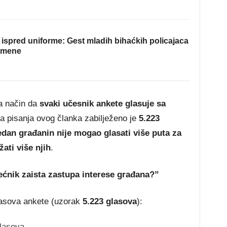
ispred uniforme: Gest mladih bihaćkih policajaca
omene
na način da
svaki učesnik ankete glasuje sa
ka pisanja ovog članka zabilježeno je
5.223
edan građanin nije mogao glasati više puta za
žati više njih
.
jećnik zaista zastupa interese građana?”
lasova ankete (uzorak
5.223 glasova
):
glasova