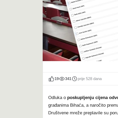
t
19
341
prije 528 dana
Odluka o
poskupljenju cijena od
građanima Bihaća, a naročito pre
Društvene mreže preplavile su por