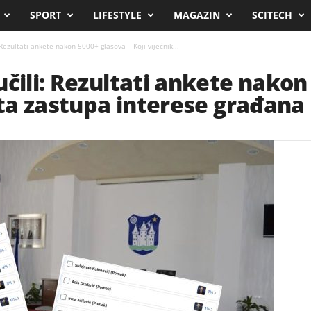
SPORT
LIFESTYLE
MAGAZIN
SCITECH
 Rezultati ankete nakon 5000+ glasova – Koji vijećnik...
učili: Rezultati ankete nakon
ista zastupa interese građana