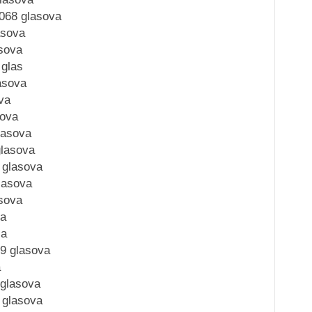
,068 glasova
asova
sova
 glas
asova
va
sova
lasova
glasova
 glasova
lasova
asova
sa
sa
9 glasova
a
 glasova
 glasova