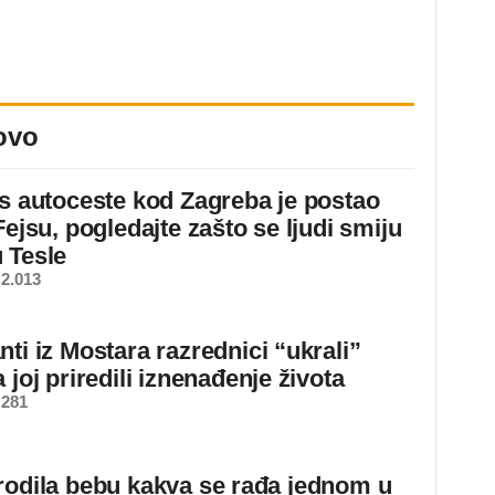
ovo
 s autoceste kod Zagreba je postao
Fejsu, pogledajte zašto se ljudi smiju
 Tesle
2.013
ti iz Mostara razrednici “ukrali”
 joj priredili iznenađenje života
 281
rodila bebu kakva se rađa jednom u