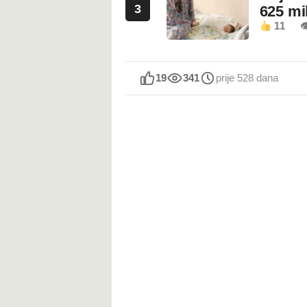
3
625 mi
11

19
341
prije 528 dana