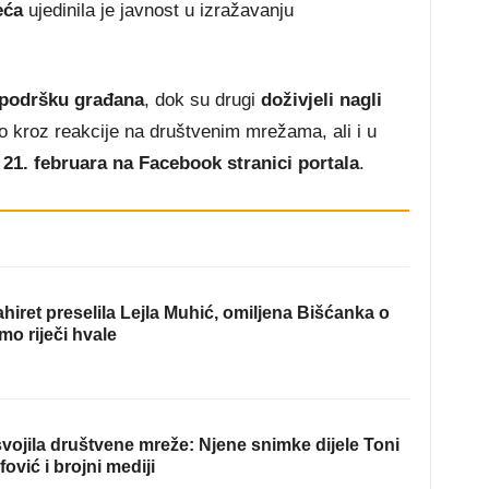
eća
ujedinila je javnost u izražavanju
 podršku građana
, dok su drugi
doživjeli nagli
no kroz reakcije na društvenim mrežama, ali i u
o 21. februara na Facebook stranici portala
.
hiret preselila Lejla Muhić, omiljena Bišćanka o
mo riječi hvale
ojila društvene mreže: Njene snimke dijele Toni
fović i brojni mediji