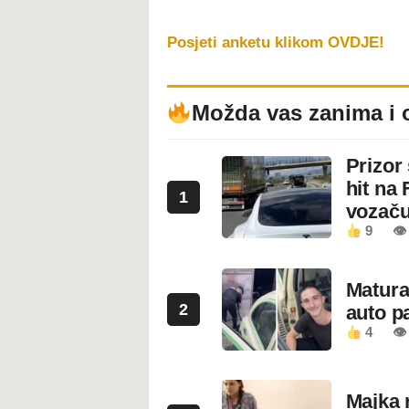
Posjeti anketu klikom OVDJE!
Možda vas zanima i 
Prizor
hit na 
1
vozaču
9
👁 
Maturan
2
auto pa
4
👁
Majka 