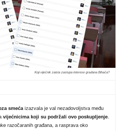
Koji vijećnik zaista zastupa interese građana Bihaća?
voza smeća
izazvala je val nezadovoljstva među
ma
vijećnicima koji su podržali ovo poskupljenje
.
uke razočaranih građana, a rasprava oko