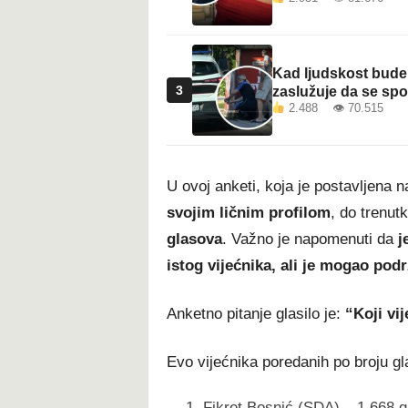
Kad ljudskost bude 
3
zaslužuje da se sp
2.488 👁 70.515
U ovoj anketi, koja je postavljena 
svojim ličnim profilom
, do trenut
glasova
. Važno je napomenuti da
j
istog vijećnika, ali je mogao podr
Anketno pitanje glasilo je:
“Koji vi
Evo vijećnika poredanih po broju g
Fikret Bosnić (SDA) – 1,668 