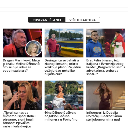
POVEZANI ČLANCI
VIŠE OD AUTORA
Dragan Marinković Maca
Desingerica se bahati u
Brat Pelin bijesan, tuži
o braku Meline Džinović:
zlatnoj limuzini, otkrio
Italijana s Evrovizije zbog
Što se nije udala za
koliko je platio: Za jednu
krađe: „Razgovarao sam s
vodoinstalatera?
vožnju dao nekoliko
advokatima, treba da
hiljada eura
snosi…“
„Tjerali su nas da
Đina Džinović uživa u
Influenceri iz Dubaija
čučnemo ispod stola i
bogatstvu očuha
uzvraćaju udarac: Samo
pjevamo, a oni imali
milionera u Portofinu
ste ljubomorni na nas!
odnose“ Pjevačica
raskrinkala dvojicu