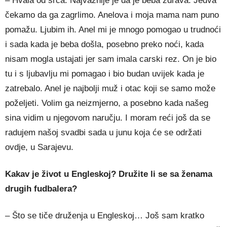
– Hvala od srca. Najvažnije je da je beba zdrava. Jedva
čekamo da ga zagrlimo. Anelova i moja mama nam puno
pomažu. Ljubim ih. Anel mi je mnogo pomogao u trudnoći
i sada kada je beba došla, posebno preko noći, kada
nisam mogla ustajati jer sam imala carski rez. On je bio
tu i s ljubavlju mi pomagao i bio budan uvijek kada je
zatrebalo. Anel je najbolji muž i otac koji se samo može
poželjeti. Volim ga neizmjerno, a posebno kada našeg
sina vidim u njegovom naručju. I moram reći još da se
radujem našoj svadbi sada u junu koja će se održati
ovdje, u Sarajevu.
Kakav je život u Engleskoj? Družite li se sa ženama
drugih fudbalera?
– Što se tiče druženja u Engleskoj… Još sam kratko