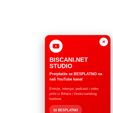
×
BISCANI.NET
STUDIO
Pretplatite se BESPLATNO na
naš YouTube kanal
Emisije, intervjui, podcasti i video
priče iz Bihaća i Unsko-sanskog
kantona.
BESPLATNO