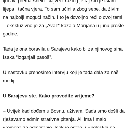
ljubavi prema Anelu. Najveći razlog je taj što je islam
lijepa i tačna vjera. To sam učinila zbog sebe, da živim
na najbolji mogući način. I to je dovoljno reći o ovoj temi
– ekskluzivno je za „Avaz“ kazala Marijana u junu prošle
godine.
Tada je ona boravila u Sarajevu kako bi za njihovog sina
Isaka “izganjali pasoš”.
U nastavku prenosimo intervju koji je tada dala za naš
medij.
U Sarajevu ste. Kako provodite vrijeme?
– Uvijek kad dođem u Bosnu, uživam. Sada smo došli da
rješavamo administrativna pitanja. Ali ima i malo
vremena za odmaranje. Isak je ostao u Engleskoj pa