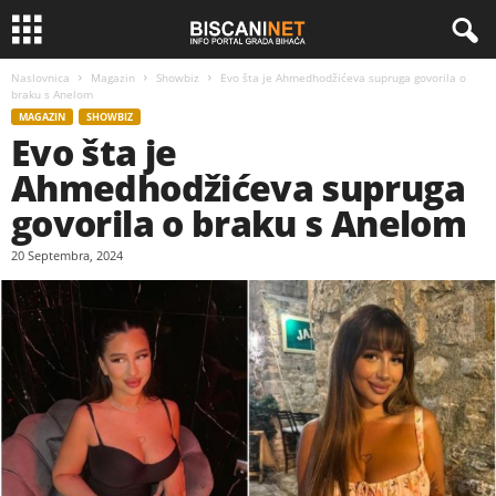
Naslovnica
Magazin
Showbiz
Evo šta je Ahmedhodžićeva supruga govorila o
braku s Anelom
MAGAZIN
SHOWBIZ
Evo šta je
Ahmedhodžićeva supruga
govorila o braku s Anelom
20 Septembra, 2024