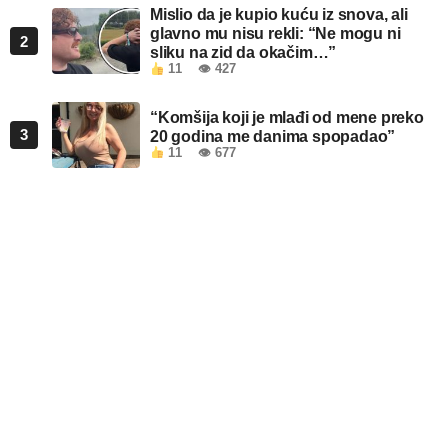
Mislio da je kupio kuću iz snova, ali
glavno mu nisu rekli: “Ne mogu ni
2
sliku na zid da okačim…”
11
👁 427
“Komšija koji je mlađi od mene preko
3
20 godina me danima spopadao”
11
👁 677