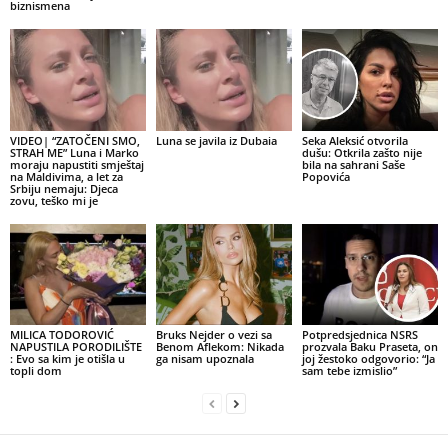
biznismena
VIDEO| “ZATOČENI SMO,
Luna se javila iz Dubaia
Seka Aleksić otvorila
STRAH ME” Luna i Marko
dušu: Otkrila zašto nije
moraju napustiti smještaj
bila na sahrani Saše
na Maldivima, a let za
Popovića
Srbiju nemaju: Djeca
zovu, teško mi je
MILICA TODOROVIĆ
Bruks Nejder o vezi sa
Potpredsjednica NSRS
NAPUSTILA PORODILIŠTE
Benom Aflekom: Nikada
prozvala Baku Praseta, on
: Evo sa kim je otišla u
ga nisam upoznala
joj žestoko odgovorio: “Ja
topli dom
sam tebe izmislio”