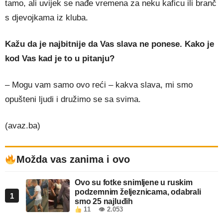
tamo, ali uvijek se nađe vremena za neku kaficu ili branč
s djevojkama iz kluba.
Kažu da je najbitnije da Vas slava ne ponese. Kako je
kod Vas kad je to u pitanju?
– Mogu vam samo ovo reći – kakva slava, mi smo
opušteni ljudi i družimo se sa svima.
(avaz.ba)
Možda vas zanima i ovo
Ovo su fotke snimljene u ruskim
podzemnim željeznicama, odabrali
1
smo 25 najluđih
11
👁 2.053