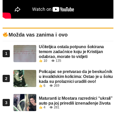
Možda vas zanima i ovo
Učiteljica ostala potpuno šokirana
temom zadaćnice koju je Kristijan
1
odabrao, morate to vidjeti
10
👁 135
Policajac se pretvarao da je beskućnik
u invalidskim kolicima: Ostao je u šoku
2
kada su prolaznici uradili ovo!
6
👁 269
Maturanti iz Mostara razrednici “ukrali”
3
auto pa joj priredili iznenađenje života
4
👁 281