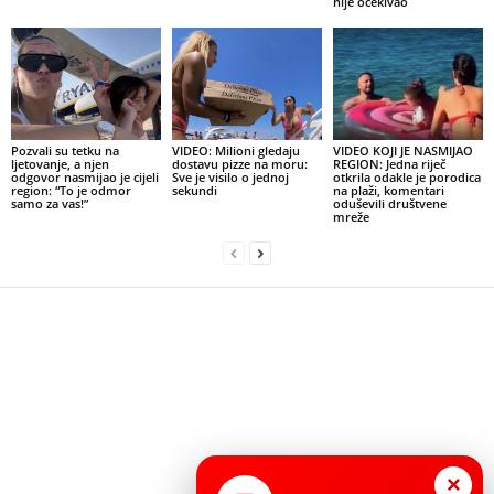
nije očekivao
Pozvali su tetku na
VIDEO: Milioni gledaju
VIDEO KOJI JE NASMIJAO
ljetovanje, a njen
dostavu pizze na moru:
REGION: Jedna riječ
odgovor nasmijao je cijeli
Sve je visilo o jednoj
otkrila odakle je porodica
region: “To je odmor
sekundi
na plaži, komentari
samo za vas!”
oduševili društvene
mreže
×