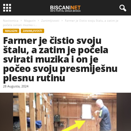
Naslovnica
Magazin
Zanimljivosti
Farmer je čistio svoju štalu, a zatim je
počela svirati muzika i...
MAGAZIN
ZANIMLJIVOSTI
Farmer je čistio svoju
štalu, a zatim je počela
svirati muzika i on je
počeo svoju presmiješnu
plesnu rutinu
28 Augusta, 2024