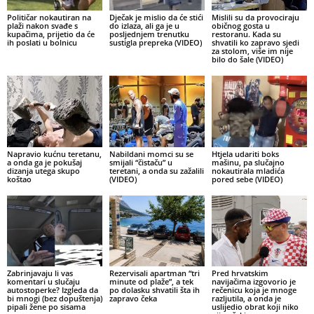
Političar nokautiran na
Dječak je mislio da će stići
Mislili su da provociraju
plaži nakon svađe s
do izlaza, ali ga je u
običnog gosta u
kupačima, prijetio da će
posljednjem trenutku
restoranu. Kada su
ih poslati u bolnicu
sustigla prepreka (VIDEO)
shvatili ko zapravo sjedi
za stolom, više im nije
bilo do šale (VIDEO)
Napravio kućnu teretanu,
Nabildani momci su se
Htjela udariti boks
a onda ga je pokušaj
smijali “čistaču” u
mašinu, pa slučajno
dizanja utega skupo
teretani, a onda su zažalili
nokautirala mladića
koštao
(VIDEO)
pored sebe (VIDEO)
Zabrinjavaju li vas
Rezervisali apartman “tri
Pred hrvatskim
komentari u slučaju
minute od plaže”, a tek
navijačima izgovorio je
autostoperke? Izgleda da
po dolasku shvatili šta ih
rečenicu koja je mnoge
bi mnogi (bez dopuštenja)
zapravo čeka
razljutila, a onda je
pipali žene po sisama
uslijedio obrat koji niko