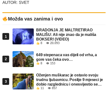
AUTOR: SVET
Možda vas zanima i ovo
BRADONJA JE MALTRETIRAO
MALIŠU: Ali nije znao da je mališa
1
BOKSER! (VIDEO)
8
👁 20.093
649 stepenaca vas dijeli od vrha, a
2
gore vas čeka ovo…
8
👁 153
Oženjen muškarac je ostavio svoju
trudnu ljubavnicu. Poslije 9 mjeseci je
3
dobio razglednicu i onesvijestio se
11
👁 857
kada je pročitao šta piše!