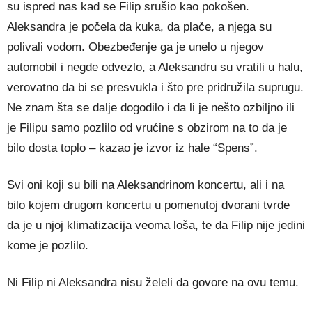
su ispred nas kad se Filip srušio kao pokošen.
Aleksandra je počela da kuka, da plače, a njega su
polivali vodom. Obezbeđenje ga je unelo u njegov
automobil i negde odvezlo, a Aleksandru su vratili u halu,
verovatno da bi se presvukla i što pre pridružila suprugu.
Ne znam šta se dalje dogodilo i da li je nešto ozbiljno ili
je Filipu samo pozlilo od vrućine s obzirom na to da je
bilo dosta toplo – kazao je izvor iz hale “Spens”.
Svi oni koji su bili na Aleksandrinom koncertu, ali i na
bilo kojem drugom koncertu u pomenutoj dvorani tvrde
da je u njoj klimatizacija veoma loša, te da Filip nije jedini
kome je pozlilo.
Ni Filip ni Aleksandra nisu želeli da govore na ovu temu.