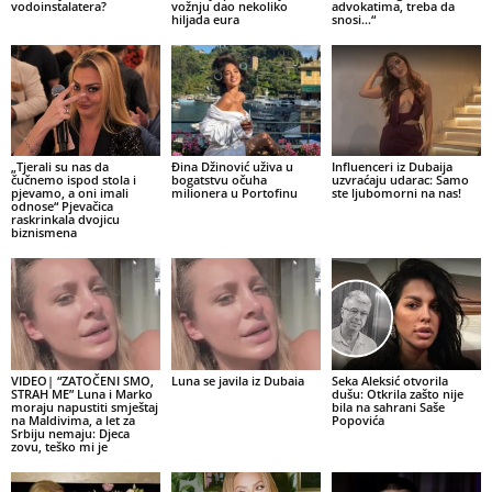
vodoinstalatera?
vožnju dao nekoliko
advokatima, treba da
hiljada eura
snosi…“
„Tjerali su nas da
Đina Džinović uživa u
Influenceri iz Dubaija
čučnemo ispod stola i
bogatstvu očuha
uzvraćaju udarac: Samo
pjevamo, a oni imali
milionera u Portofinu
ste ljubomorni na nas!
odnose“ Pjevačica
raskrinkala dvojicu
biznismena
VIDEO| “ZATOČENI SMO,
Luna se javila iz Dubaia
Seka Aleksić otvorila
STRAH ME” Luna i Marko
dušu: Otkrila zašto nije
moraju napustiti smještaj
bila na sahrani Saše
na Maldivima, a let za
Popovića
Srbiju nemaju: Djeca
zovu, teško mi je