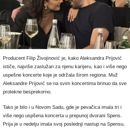
Producent Filip Živojinović je, kako Aleksandra Prijović
ističe, najviše zaslužan za njenu karijeru, kao i više nego
uspešne koncerte koje je održala širom regiona. Muž
Aleksandre Prijović se na svim koncertima brinuo da sve
protekne besprekorno.
Tako je bilo i u Novom Sadu, gde je pevačica imala tri i
više nego uspšena koncerta u prepunoj dvorani Spens.
Prija je u nedelju imala svoj poslednji nastup na Spensu,