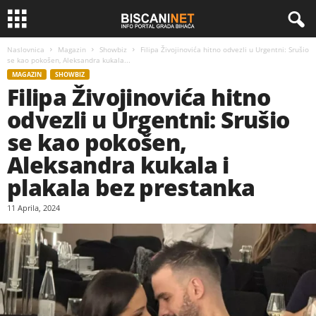
Naslovnica
Magazin
Showbiz
Filipa Živojinovića hitno odvezli u Urgentni: Srušio
se kao pokošen, Aleksandra kukala...
MAGAZIN
SHOWBIZ
Filipa Živojinovića hitno
odvezli u Urgentni: Srušio
se kao pokošen,
Aleksandra kukala i
plakala bez prestanka
11 Aprila, 2024