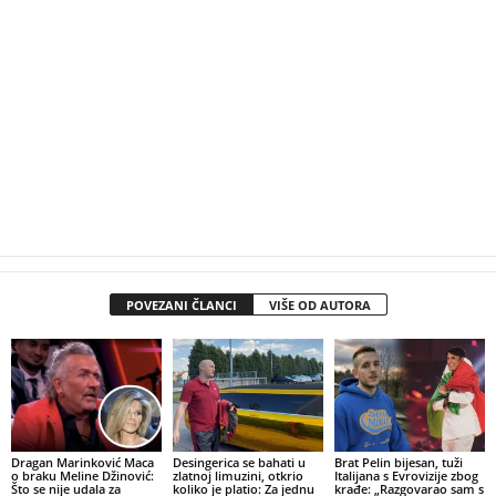
POVEZANI ČLANCI
VIŠE OD AUTORA
Dragan Marinković Maca
Desingerica se bahati u
Brat Pelin bijesan, tuži
o braku Meline Džinović:
zlatnoj limuzini, otkrio
Italijana s Evrovizije zbog
Što se nije udala za
koliko je platio: Za jednu
krađe: „Razgovarao sam s