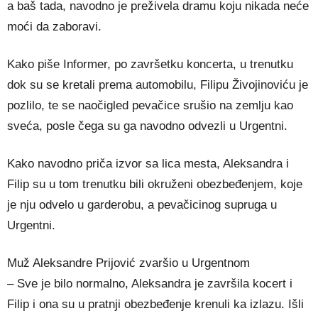
a baš tada, navodno je preživela dramu koju nikada neće
moći da zaboravi.
Kako piše Informer, po završetku koncerta, u trenutku
dok su se kretali prema automobilu, Filipu Živojinoviću je
pozlilo, te se naočigled pevačice srušio na zemlju kao
sveća, posle čega su ga navodno odvezli u Urgentni.
Kako navodno priča izvor sa lica mesta, Aleksandra i
Filip su u tom trenutku bili okruženi obezbeđenjem, koje
je nju odvelo u garderobu, a pevačicinog supruga u
Urgentni.
Muž Aleksandre Prijović zvaršio u Urgentnom
– Sve je bilo normalno, Aleksandra je završila kocert i
Filip i ona su u pratnji obezbeđenje krenuli ka izlazu. Išli