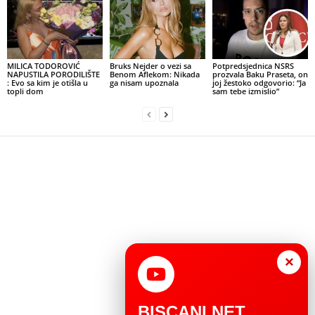
MILICA TODOROVIĆ
Bruks Nejder o vezi sa
Potpredsjednica NSRS
NAPUSTILA PORODILIŠTE
Benom Aflekom: Nikada
prozvala Baku Praseta, on
: Evo sa kim je otišla u
ga nisam upoznala
joj žestoko odgovorio: “Ja
topli dom
sam tebe izmislio”
×
BISCANI.NET