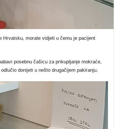
 je Hrvatsku, morate vidjeti u čemu je pacijent
i nabavi posebnu čašicu za prikupljanje mokraće,
k odlučio donijeti u nešto drugačijem pakiranju.