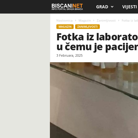
GRAD
VIJESTI
B
i
Naslovnica
Magazin
Zanimljivosti
Fotka iz la
MAGAZIN
ZANIMLJIVOSTI
Fotka iz laborato
s
u čemu je pacij
c
3 Februara, 2025
a
n
i
.
n
e