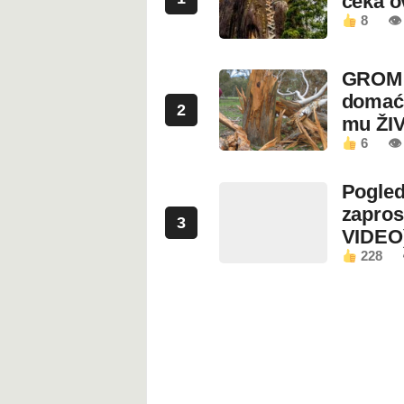
čeka 
8
👁
GROM U
domaći
2
mu ŽI
6
👁
Pogled
zapros
3
VIDEO
228