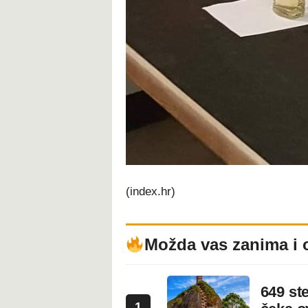
(index.hr)
Možda vas zanima i 
649 st
1