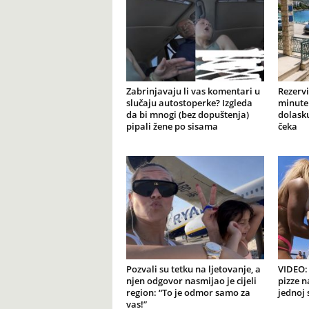
Zabrinjavaju li vas komentari u
Rezervi
slučaju autostoperke? Izgleda
minute 
da bi mnogi (bez dopuštenja)
dolasku
pipali žene po sisama
čeka
Pozvali su tetku na ljetovanje, a
VIDEO: 
njen odgovor nasmijao je cijeli
pizze n
region: “To je odmor samo za
jednoj 
vas!”