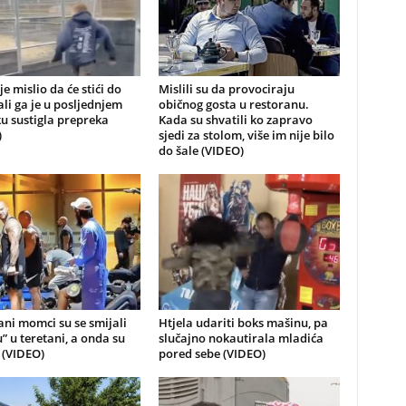
je mislio da će stići do
Mislili su da provociraju
 ali ga je u posljednjem
običnog gosta u restoranu.
u sustigla prepreka
Kada su shvatili ko zapravo
)
sjedi za stolom, više im nije bilo
do šale (VIDEO)
ni momci su se smijali
Htjela udariti boks mašinu, pa
u” u teretani, a onda su
slučajno nokautirala mladića
i (VIDEO)
pored sebe (VIDEO)