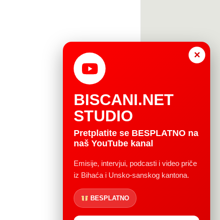
×
BISCANI.NET
STUDIO
Pretplatite se BESPLATNO na
naš YouTube kanal
Emisije, intervjui, podcasti i video priče
iz Bihaća i Unsko-sanskog kantona.
BESPLATNO