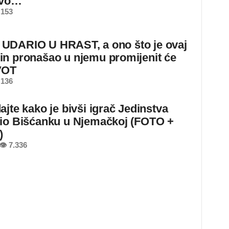
ovo…
 153
DARIO U HRAST, a ono što je ovaj
n pronašao u njemu promijenit će
VOT
 136
ajte kako je bivši igrač Jedinstva
io Bišćanku u Njemačkoj (FOTO +
)
👁 7.336