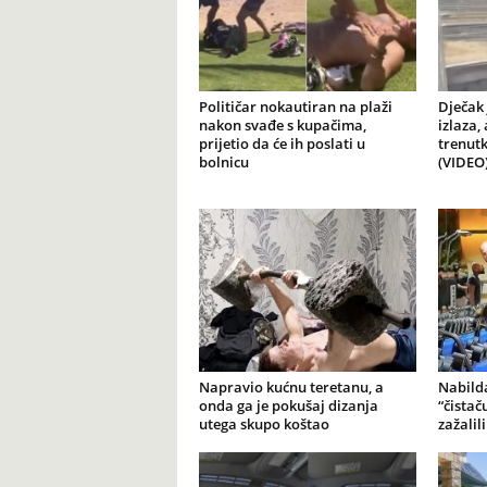
Političar nokautiran na plaži
Dječak 
nakon svađe s kupačima,
izlaza,
prijetio da će ih poslati u
trenutk
bolnicu
(VIDEO
Napravio kućnu teretanu, a
Nabilda
onda ga je pokušaj dizanja
“čistač
utega skupo koštao
zažalil