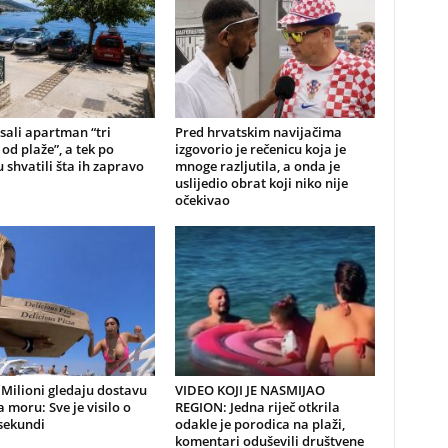
sali apartman “tri
Pred hrvatskim navijačima
od plaže”, a tek po
izgovorio je rečenicu koja je
 shvatili šta ih zapravo
mnoge razljutila, a onda je
uslijedio obrat koji niko nije
očekivao
Milioni gledaju dostavu
VIDEO KOJI JE NASMIJAO
a moru: Sve je visilo o
REGION: Jedna riječ otkrila
sekundi
odakle je porodica na plaži,
komentari oduševili društvene