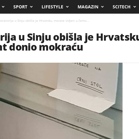
SPORT
LIFESTYLE
MAGAZIN
SCITECH
boratorija u Sinju obišla je Hrvatsku, morate vidjeti u čemu...
rija u Sinju obišla je Hrvatsk
ent donio mokraću