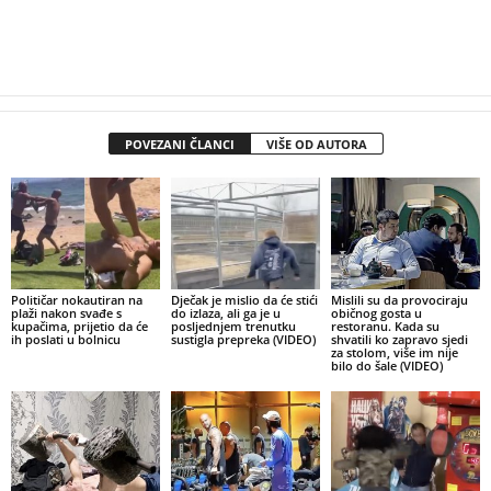
POVEZANI ČLANCI
VIŠE OD AUTORA
Političar nokautiran na
Dječak je mislio da će stići
Mislili su da provociraju
plaži nakon svađe s
do izlaza, ali ga je u
običnog gosta u
kupačima, prijetio da će
posljednjem trenutku
restoranu. Kada su
ih poslati u bolnicu
sustigla prepreka (VIDEO)
shvatili ko zapravo sjedi
za stolom, više im nije
bilo do šale (VIDEO)