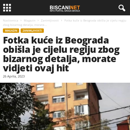
Naslovnica
Magazin
Zanimljivosti
Fotka kuće iz Beograda obišla je cijelu regiju
zbog bizarnog detalja, morate...
MAGAZIN
ZANIMLJIVOSTI
Fotka kuće iz Beograda
obišla je cijelu regiju zbog
bizarnog detalja, morate
vidjeti ovaj hit
26 Aprila, 2023