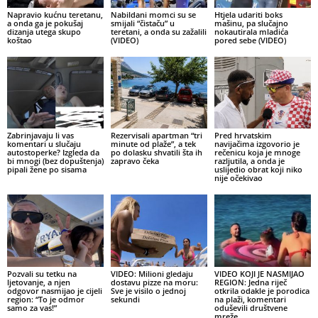
Napravio kućnu teretanu,
Nabildani momci su se
Htjela udariti boks
a onda ga je pokušaj
smijali “čistaču” u
mašinu, pa slučajno
dizanja utega skupo
teretani, a onda su zažalili
nokautirala mladića
koštao
(VIDEO)
pored sebe (VIDEO)
Zabrinjavaju li vas
Rezervisali apartman “tri
Pred hrvatskim
komentari u slučaju
minute od plaže”, a tek
navijačima izgovorio je
autostoperke? Izgleda da
po dolasku shvatili šta ih
rečenicu koja je mnoge
bi mnogi (bez dopuštenja)
zapravo čeka
razljutila, a onda je
pipali žene po sisama
uslijedio obrat koji niko
nije očekivao
Pozvali su tetku na
VIDEO: Milioni gledaju
VIDEO KOJI JE NASMIJAO
ljetovanje, a njen
dostavu pizze na moru:
REGION: Jedna riječ
odgovor nasmijao je cijeli
Sve je visilo o jednoj
otkrila odakle je porodica
region: “To je odmor
sekundi
na plaži, komentari
samo za vas!”
oduševili društvene
mreže