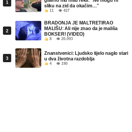
glavno mu nisu rekli: “Ne mogu ni
1
sliku na zid da okačim…”
11
👁 427
BRADONJA JE MALTRETIRAO
MALIŠU: Ali nije znao da je mališa
2
BOKSER! (VIDEO)
8
👁 20.093
Znanstvenici: Ljudsko tijelo naglo stari
3
u dva životna razdoblja
4
👁 190