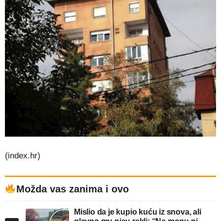
(index.hr)
Možda vas zanima i ovo
Mislio da je kupio kuću iz snova, ali