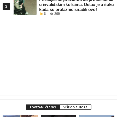
u invalidskim kolicima: Ostao je u šoku
3
kada su prolaznici uradili ovo!
6
👁 269
POVEZANI ČLANCI
VIŠE OD AUTORA