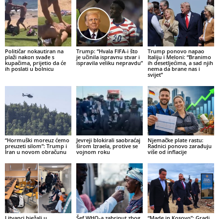
Političar nokautiran na
Trump: “Hvala FIFA-i što
Trump ponovo napao
plaži nakon svađe s
je učinila ispravnu stvar i
Italiju i Meloni: “Branimo
kupačima, prijetio da će
ispravila veliku nepravdu”
ih desetljećima, a sad njih
ih poslati u bolnicu
nema da brane nas i
svijet”
“Hormuški moreuz ćemo
Jevreji blokirali saobraćaj
Njemačke plate rastu:
preuzeti silom”: Trump i
širom Izraela, protive se
Radnici ponovo zarađuju
Iran u novom obračunu
vojnom roku
više od inflacije
Litvanci bježali u
Šef WHO-a zabrinut zbog
“Made in Kosovo”: Gradi