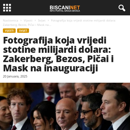
Naslovnica
Vijesti
Svijet
Fotografija koja vrijedi stotine milijardi dolara:
Zakerberg, Bezos, Pičai i Mask na...
VIJESTI
SVIJET
Fotografija koja vrijedi
stotine milijardi dolara:
Zakerberg, Bezos, Pičai i
Mask na inauguraciji
20 Januara, 2025