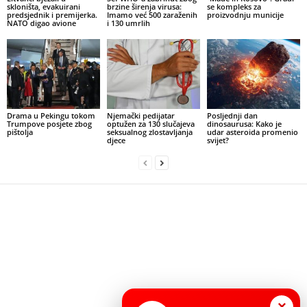
skloništa, evakuirani
brzine širenja virusa:
se kompleks za
predsjednik i premijerka.
Imamo već 500 zaraženih
proizvodnju municije
NATO digao avione
i 130 umrlih
Drama u Pekingu tokom
Njemački pedijatar
Posljednji dan
Trumpove posjete zbog
optužen za 130 slučajeva
dinosaurusa: Kako je
pištolja
seksualnog zlostavljanja
udar asteroida promenio
djece
svijet?