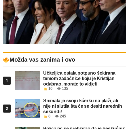
Možda vas zanima i ovo
Učiteljica ostala potpuno šokirana
temom zadaćnice koju je Kristijan
1
odabrao, morate to vidjeti
10
👁 135
Snimala je svoju kćerku na plaži, ali
nije ni slutila šta će se desiti narednih
2
sekundi!
8
👁 245
Policajac se pretvarao da je beskućnik