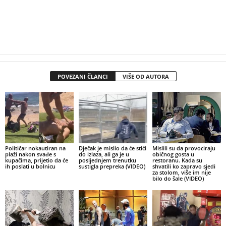
POVEZANI ČLANCI
VIŠE OD AUTORA
Političar nokautiran na
Dječak je mislio da će stići
Mislili su da provociraju
plaži nakon svađe s
do izlaza, ali ga je u
običnog gosta u
kupačima, prijetio da će
posljednjem trenutku
restoranu. Kada su
ih poslati u bolnicu
sustigla prepreka (VIDEO)
shvatili ko zapravo sjedi
za stolom, više im nije
bilo do šale (VIDEO)