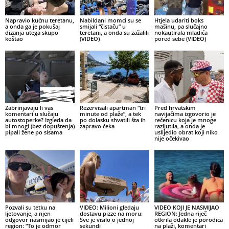
Napravio kućnu teretanu,
Nabildani momci su se
Htjela udariti boks
a onda ga je pokušaj
smijali “čistaču” u
mašinu, pa slučajno
dizanja utega skupo
teretani, a onda su zažalili
nokautirala mladića
koštao
(VIDEO)
pored sebe (VIDEO)
Zabrinjavaju li vas
Rezervisali apartman “tri
Pred hrvatskim
komentari u slučaju
minute od plaže”, a tek
navijačima izgovorio je
autostoperke? Izgleda da
po dolasku shvatili šta ih
rečenicu koja je mnoge
bi mnogi (bez dopuštenja)
zapravo čeka
razljutila, a onda je
pipali žene po sisama
uslijedio obrat koji niko
nije očekivao
Pozvali su tetku na
VIDEO: Milioni gledaju
VIDEO KOJI JE NASMIJAO
ljetovanje, a njen
dostavu pizze na moru:
REGION: Jedna riječ
odgovor nasmijao je cijeli
Sve je visilo o jednoj
otkrila odakle je porodica
region: “To je odmor
sekundi
na plaži, komentari