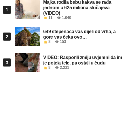
Majka rodila bebu kakva se rađa
jednom u 625 miliona slučajeva
1
(VIDEO)
11
👁 1.040
649 stepenaca vas dijeli od vrha, a
2
gore vas čeka ovo…
8
👁 153
VIDEO: Rasporili zmiju uvjereni da im
3
je pojela tele, pa ostali u čudu
8
👁 2.231