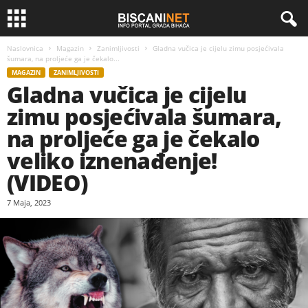
Naslovnica
Magazin
Zanimljivosti
Gladna vučica je cijelu zimu posjećivala
šumara, na proljeće ga je čekalo...
MAGAZIN
ZANIMLJIVOSTI
Gladna vučica je cijelu
zimu posjećivala šumara,
na proljeće ga je čekalo
veliko iznenađenje!
(VIDEO)
7 Maja, 2023