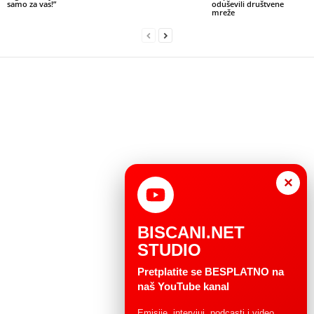
samo za vas!”
oduševili društvene
mreže
×
BISCANI.NET
STUDIO
Pretplatite se BESPLATNO na
naš YouTube kanal
Emisije, intervjui, podcasti i video