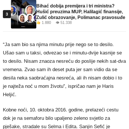
Bihać dobija premijera i tri ministra?
Hušić preuzima MUP, Halilagić finansije,
3
Zulić obrazovanje, Polimanac pravosuđe
1.880 👁 51.338
“Ja sam bio sa njima minutu prije nego se to desilo.
Ušao sam u taksi, odvezao se i minutu-dvije kasnije se
to desilo. Nisam znaoza nesreću do poslije nekih sat-dva
vremena. Zvao sam ih deset puta jer sam vidio da se
desila neka saobraćajna nesreća, ali ih nisam dobio i to
je najteža noć u mom životu”, ispričao nam je Haris
Heljić.
Kobne noći, 10. oktobra 2016. godine, prelazeći cestu
dok je na semaforu bilo upaljeno zeleno svjetlo za
pješake, stradale su Selma i Edita. Sanjin Sefić je