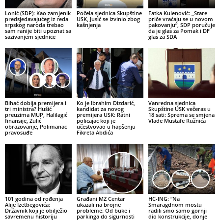
Lonić (SDP): Kao zamjenik
Počela sjednica Skupštine
Fatka Kulenović: „Stare
predsjedavajućeg iz reda
USK, Jusić se izvinio zbog
priče vraćaju se u novom
srpskog naroda trebao
kašnjenja
pakovanju“, SDP poručuje
sam ranije biti upoznat sa
da je glas za Pomak i DF
sazivanjem sjednice
glas za SDA
Bihać dobija premijera i
Ko je Ibrahim Dizdarić,
Vanredna sjednica
tri ministra? Hušić
kandidat za novog
Skupštine USK večeras u
preuzima MUP, Halilagić
premijera USK: Ratni
18 sati: Sprema se smjena
finansije, Zulić
policajac koji je
Vlade Mustafe Ružnića
obrazovanje, Polimanac
učestvovao u hapšenju
pravosuđe
Fikreta Abdića
101 godina od rođenja
Građani MZ Centar
HC-ING: “Na
Alije Izetbegovića:
ukazali na brojne
Smaragdnom mostu
Državnik koji je obilježio
probleme: Od buke i
radili smo samo gornji
savremenu historiju
parkinga do sigurnosti
dio konstrukcije, donje