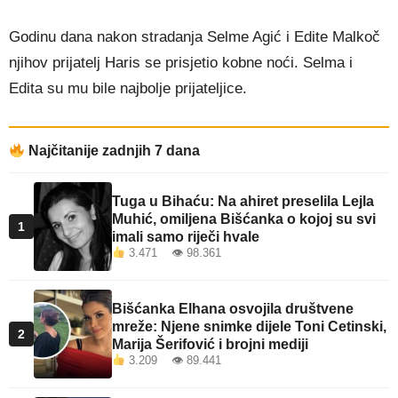
Godinu dana nakon stradanja Selme Agić i Edite Malkoč
njihov prijatelj Haris se prisjetio kobne noći. Selma i
Edita su mu bile najbolje prijateljice.
Najčitanije zadnjih 7 dana
Tuga u Bihaću: Na ahiret preselila Lejla
Muhić, omiljena Bišćanka o kojoj su svi
1
imali samo riječi hvale
3.471 👁 98.361
Bišćanka Elhana osvojila društvene
mreže: Njene snimke dijele Toni Cetinski,
2
Marija Šerifović i brojni mediji
3.209 👁 89.441