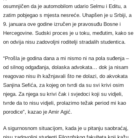
osumnjičen da je automobilom udario Selmu i Editu, a
zatim pobjegao s mjesta nesreće. Uhapšen je u Srbiji, a
9. januara ove godine izručen je pravosuđu Bosne i
Hercegovine. Sudski proces je u toku, međutim, kako se
on odvija nisu zadovoljni roditelji stradalih studentica.
“Prošla je godina dana a mi nismo ni na pola suđenja –
od silnog odgađanja, dolaska advokata… dok ja nisam
reagovao nisu ih kažnjavali što ne dolazi, do akvokata
Sanjina Sefića, za kojeg on tvrdi da su svi krivi osim
njega. Za njega su krivi čak i svjedoci koji su vidjeli,
tvrde da to nisu vidjeli, prolazimo težak period mi kao
porodice”, kazao je Amir Agić.
A sigurnosnom situacijom, kada je u pitanju saobraćaj,
nisu zadovoljni studenti Filozofskog fakulteta koji kažu