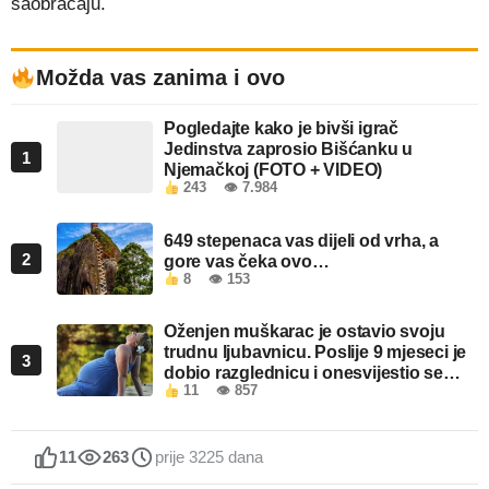
saobraćaju.
Možda vas zanima i ovo
Pogledajte kako je bivši igrač
Jedinstva zaprosio Bišćanku u
1
Njemačkoj (FOTO + VIDEO)
243
👁 7.984
649 stepenaca vas dijeli od vrha, a
2
gore vas čeka ovo…
8
👁 153
Oženjen muškarac je ostavio svoju
trudnu ljubavnicu. Poslije 9 mjeseci je
3
dobio razglednicu i onesvijestio se
11
👁 857
kada je pročitao šta piše!
11
263
prije 3225 dana