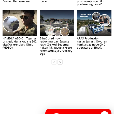
Bosne i Hercegovine
djece
postrojenje nije bilo
predmet ugovora”
HAMDIJA ABDIĆ – Tigar se
Bihać pred novim
ARAS Production
prisjetio dana kada je 502.
radovima: završava se
nastavlja rast: Otvoren
viteška krenula u Oluju
raskrižje kod Bedema,
konkurs za nove CNC
(VIDEO)
nakon 15. augusta kreće
operatere u Bihaću
rekonstrukcija Gradskog
trga