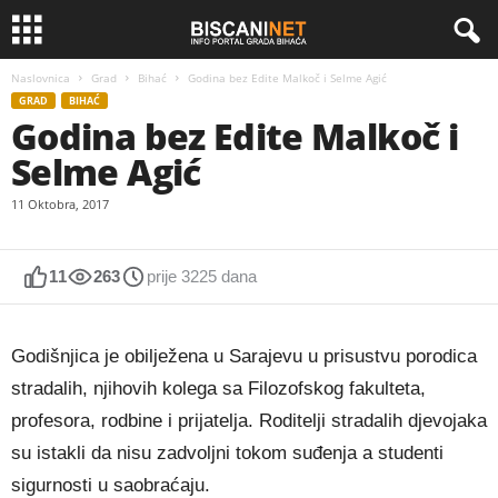
Naslovnica
Grad
Bihać
Godina bez Edite Malkoč i Selme Agić
GRAD
BIHAĆ
Godina bez Edite Malkoč i
Selme Agić
11 Oktobra, 2017
11
263
prije 3225 dana
Godišnjica je obilježena u Sarajevu u prisustvu porodica
stradalih, njihovih kolega sa Filozofskog fakulteta,
profesora, rodbine i prijatelja. Roditelji stradalih djevojaka
su istakli da nisu zadvoljni tokom suđenja a studenti
sigurnosti u saobraćaju.