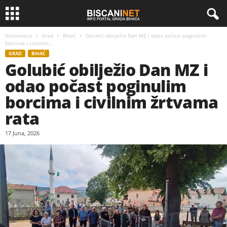
Naslovnica
Grad
Bihać
Golubić obilježio Dan MZ i odao počast poginulim
borcima i civilnim...
GRAD
BIHAĆ
Golubić obilježio Dan MZ i
odao počast poginulim
borcima i civilnim žrtvama
rata
17 Juna, 2026