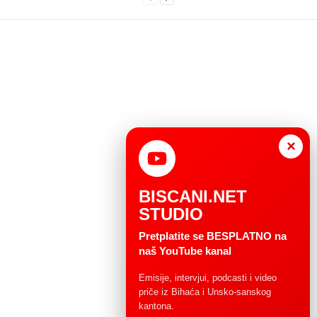
×
BISCANI.NET
STUDIO
Pretplatite se BESPLATNO na
naš YouTube kanal
Emisije, intervjui, podcasti i video
priče iz Bihaća i Unsko-sanskog
kantona.