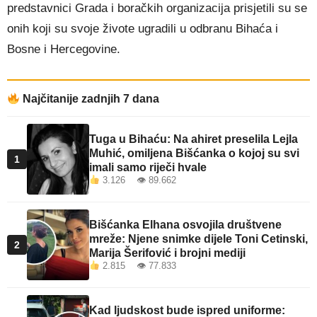
predstavnici Grada i boračkih organizacija prisjetili su se
onih koji su svoje živote ugradili u odbranu Bihaća i
Bosne i Hercegovine.
Najčitanije zadnjih 7 dana
Tuga u Bihaću: Na ahiret preselila Lejla
Muhić, omiljena Bišćanka o kojoj su svi
1
imali samo riječi hvale
3.126 👁 89.662
Bišćanka Elhana osvojila društvene
mreže: Njene snimke dijele Toni Cetinski,
2
Marija Šerifović i brojni mediji
2.815 👁 77.833
Kad ljudskost bude ispred uniforme: