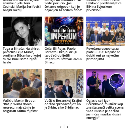
snimke dijele Toni
Sedić poručio „Još
Halilović predstavljat će
Cetinski, Marija Šerifović i
čekamo odgovor koji je
BiH na Svjetskom
brojni mediji
najavljen za sedam dana“
prvenstvu
Tuga u Bihaću: Na ahiret
Grše, Eli Rojas, Paolo
Povećana osnovica za
preselila Lejla Muhić,
Barbato i brojni drugi
plate u USK: Najviše će
omiljena Bišćanka o kojoj
izvođači obilježili
dobiti oni sa najvećim
su svi imali samo riječi
Imperium Festival 2026 u
primanjima
hvale
Bihaću
Vučić u Martin Brodu:
Vučić u Bosanskoj Krajini
Oglasio se i Igor
“Rat je svima donio
održao “predavanje”: Ko
Pečenković, muzičar koji
nesreću, najvažnije je
je Srbin, a ko Srbijanac
zna šta znači velika scena:
osigurati radna mjesta”
“Ado Busola je održao
javni čas muzike, duše i
energije”