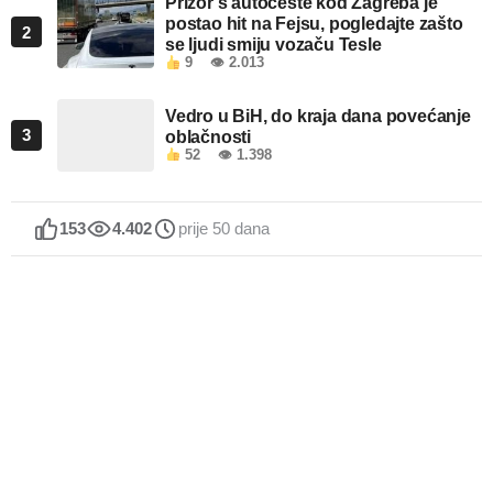
Prizor s autoceste kod Zagreba je
postao hit na Fejsu, pogledajte zašto
2
se ljudi smiju vozaču Tesle
9
👁 2.013
Vedro u BiH, do kraja dana povećanje
3
oblačnosti
52
👁 1.398
153
4.402
prije 50 dana