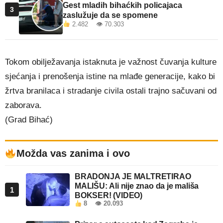
Gest mladih bihaćkih policajaca
3
zaslužuje da se spomene
2.482 👁 70.303
Tokom obilježavanja istaknuta je važnost čuvanja kulture
sjećanja i prenošenja istine na mlađe generacije, kako bi
žrtva branilaca i stradanje civila ostali trajno sačuvani od
zaborava.
(Grad Bihać)
Možda vas zanima i ovo
BRADONJA JE MALTRETIRAO
MALIŠU: Ali nije znao da je mališa
1
BOKSER! (VIDEO)
8
👁 20.093