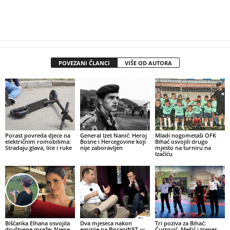
POVEZANI ČLANCI
VIŠE OD AUTORA
Porast povreda djece na
General Izet Nanić: Heroj
Mladi nogometaši OFK
električnim romobilima:
Bosne i Hercegovine koji
Bihać osvojili drugo
Stradaju glava, lice i ruke
nije zaboravljen
mjesto na turniru na
Izačiću
Bišćanka Elhana osvojila
Dva mjeseca nakon
Tri poziva za Bihać:
društvene mreže: Njene
emisije na BiscaniNET-u:
Ćustović, Mešić i trener