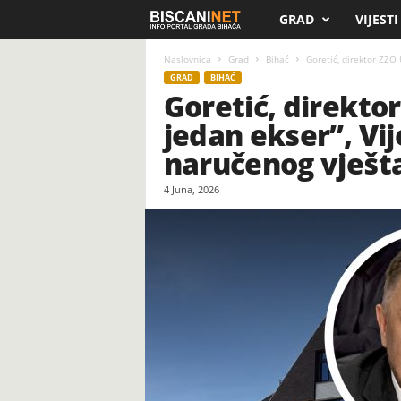
GRAD
VIJESTI
B
i
Naslovnica
Grad
Bihać
Goretić, direktor ZZO U
GRAD
BIHAĆ
Goretić, direktor
s
jedan ekser”, Vij
c
naručenog vješt
a
4 Juna, 2026
n
i
.
n
e