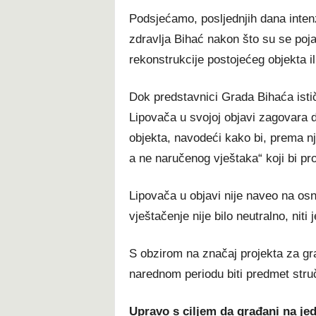
Podsjećamo, posljednjih dana inten
zdravlja Bihać nakon što su se poj
rekonstrukcije postojećeg objekta i
Dok predstavnici Grada Bihaća istič
Lipovača u svojoj objavi zagovara 
objekta, navodeći kako bi, prema nj
a ne naručenog vještaka“ koji bi pro
Lipovača u objavi nije naveo na os
vještačenje nije bilo neutralno, niti
S obzirom na značaj projekta za gr
narednom periodu biti predmet stručn
Upravo s ciljem da građani na je