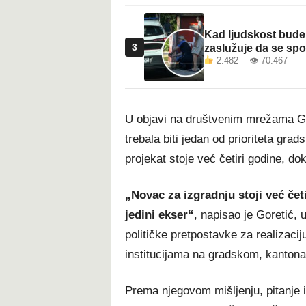
Kad ljudskost bude 
3
zaslužuje da se sp
2.482 👁 70.467
U objavi na društvenim mrežama Gor
trebala biti jedan od prioriteta gra
projekat stoje već četiri godine, do
„Novac za izgradnju stoji već četi
jedini ekser“
, napisao je Goretić,
političke pretpostavke za realizaci
institucijama na gradskom, kantona
Prema njegovom mišljenju, pitanje i