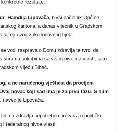
 konkretne rezultate.
dr. Hamdija Lipovača
, bivši načelnik Općine
sanskog kantona, a danas vijećnik u Gradskom
vajućeg ovog zakonodavnog tijela.
i se vodi rasprava o Domu zdravlja te tvrdi da
istira na sukobima sa višim nivoima vlasti, iako
Gradskom vijeću Bihać.
og, a ne naručenog vještaka da procijeni
. Ovaj novac koji sad ima je za prvu fazu. S njim
, naveo je Lipovača.
 Doma zdravlja nepotrebno pretvara u politički
i federalnog nivoa vlasti.