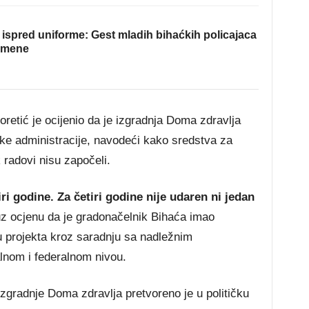
ispred uniforme: Gest mladih bihaćkih policajaca
omene
etić je ocijenio da je izgradnja Doma zdravlja
dske administracije, navodeći kako sredstva za
k radovi nisu započeli.
ri godine. Za četiri godine nije udaren ni jedan
 uz ocjenu da je gradonačelnik Bihaća imao
ju projekta kroz saradnju sa nadležnim
lnom i federalnom nivou.
zgradnje Doma zdravlja pretvoreno je u političku