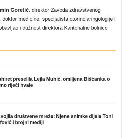
rmin Goretić
, direktor Zavoda zdravstvenog
oktor medicine, specijalista otorinolaringologije i
je obavljao i dužnost direktora Kantonalne bolnice
hiret preselila Lejla Muhić, omiljena Bišćanka o
mo riječi hvale
ojila društvene mreže: Njene snimke dijele Toni
fović i brojni mediji