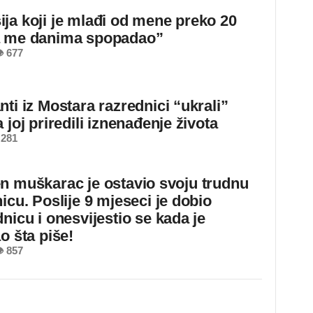
ja koji je mlađi od mene preko 20
a me danima spopadao”
 677
ti iz Mostara razrednici “ukrali”
 joj priredili iznenađenje života
 281
n muškarac je ostavio svoju trudnu
icu. Poslije 9 mjeseci je dobio
nicu i onesvijestio se kada je
o šta piše!
 857