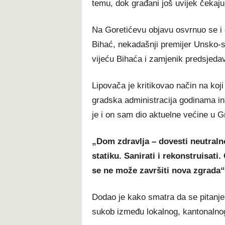
temu, dok građani još uvijek čekaju
Na Goretićevu objavu osvrnuo se i
Bihać, nekadašnji premijer Unsko-
vijeću Bihaća i zamjenik predsjeda
Lipovača je kritikovao način na koj
gradska administracija godinama ins
je i on sam dio aktuelne većine u 
„Dom zdravlja – dovesti neutraln
statiku. Sanirati i rekonstruisati
se ne može završiti nova zgrada“
Dodao je kako smatra da se pitanje
sukob između lokalnog, kantonalnog 