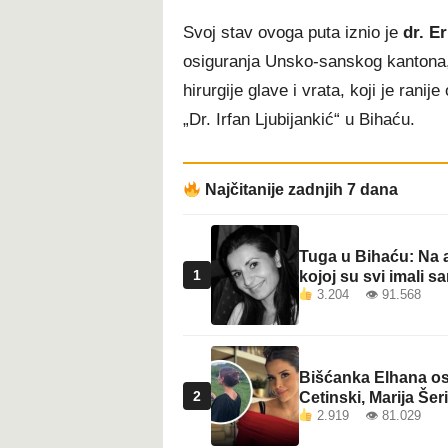
Svoj stav ovoga puta iznio je
dr. E
osiguranja Unsko-sanskog kantona, d
hirurgije glave i vrata, koji je rani
„Dr. Irfan Ljubijankić“ u Bihaću.
Najčitanije zadnjih 7 dana
Tuga u Bihaću: Na a
1
kojoj su svi imali sa
3.204 👁 91.568
Bišćanka Elhana osv
2
Cetinski, Marija Šeri
2.919 👁 81.029