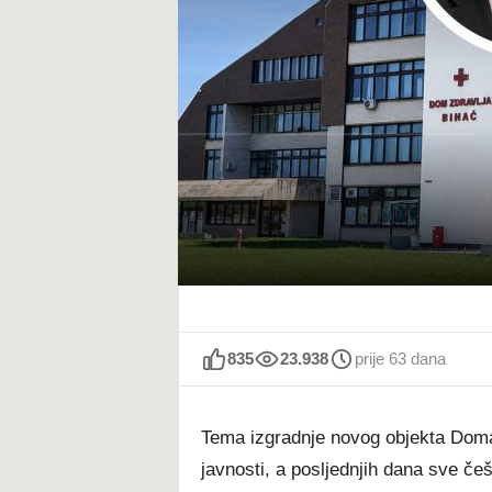
t
835
23.938
prije 63 dana
Tema izgradnje novog objekta Doma z
javnosti, a posljednjih dana sve č