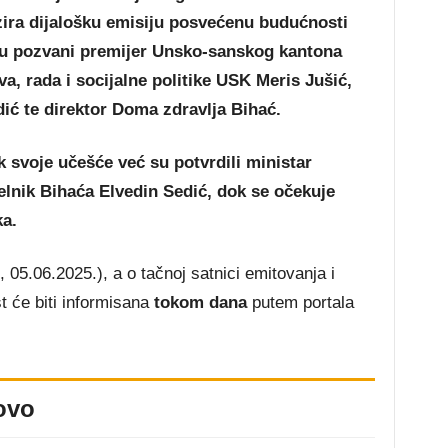
zira dijalošku emisiju posvećenu budućnosti
su pozvani premijer Unsko-sanskog kantona
a, rada i socijalne politike USK Meris Jušić,
ić te direktor Doma zdravlja Bihać.
k svoje učešće već su potvrdili ministar
elnik Bihaća Elvedin Sedić, dok se očekuje
a.
, 05.06.2025.), a o tačnoj satnici emitovanja i
 će biti informisana
tokom dana
putem portala
ovo