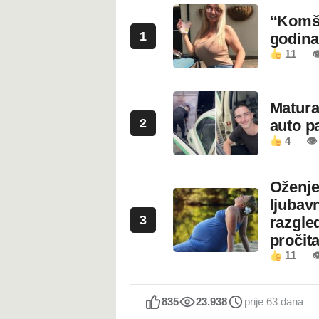
“Komši
1
godin
11

Maturan
2
auto pa
4
👁
Oženje
ljubavn
3
razgled
pročita
11

835
23.938
prije 63 dana