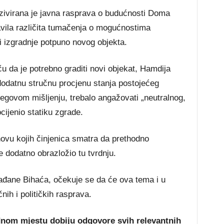
zivirana je javna rasprava o budućnosti Doma
avila različita tumačenja o mogućnostima
li izgradnje potpuno novog objekta.
u da je potrebno graditi novi objekat, Hamdija
dodatnu stručnu procjenu stanja postojećeg
egovom mišljenju, trebalo angažovati „neutralnog,
cijenio statiku zgrade.
novu kojih činjenica smatra da prethodno
 je dodatno obrazložio tu tvrdnju.
ađane Bihaća, očekuje se da će ova tema i u
ih i političkih rasprava.
dnom mjestu dobiju odgovore svih relevantnih