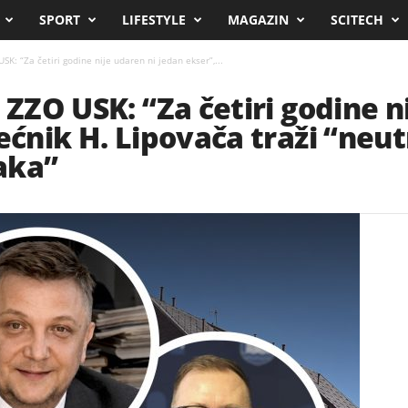
SPORT
LIFESTYLE
MAGAZIN
SCITECH
SK: “Za četiri godine nije udaren ni jedan ekser”,...
 ZZO USK: “Za četiri godine n
ećnik H. Lipovača traži “neut
aka”