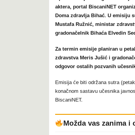
aktera, portal BiscaniNET organi
Doma zdravlja Bihać. U emisiju 
Mustafa Ružnić, ministar zdravstv
gradonačelnik Bihaća Elvedin Sed
Za termin emisije planiran u peta
zdravstva Meris Jušić i gradonač
odgovor ostalih pozvanih učesnik
Emisija će biti održana sutra (petak
konačnom sastavu učesnika javnost
BiscaniNET.
Možda vas zanima i 