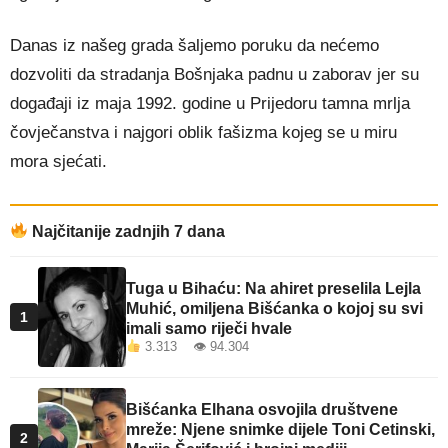
Danas iz našeg grada šaljemo poruku da nećemo
dozvoliti da stradanja Bošnjaka padnu u zaborav jer su
događaji iz maja 1992. godine u Prijedoru tamna mrlja
čovječanstva i najgori oblik fašizma kojeg se u miru
mora sjećati.
Najčitanije zadnjih 7 dana
Tuga u Bihaću: Na ahiret preselila Lejla
Muhić, omiljena Bišćanka o kojoj su svi
1
imali samo riječi hvale
3.313 👁 94.304
Bišćanka Elhana osvojila društvene
mreže: Njene snimke dijele Toni Cetinski,
2