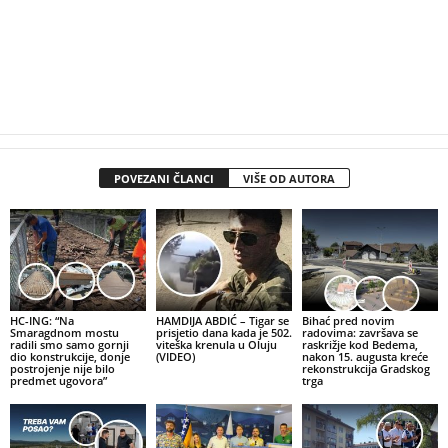
POVEZANI ČLANCI
VIŠE OD AUTORA
HC-ING: “Na
HAMDIJA ABDIĆ – Tigar se
Bihać pred novim
Smaragdnom mostu
prisjetio dana kada je 502.
radovima: završava se
radili smo samo gornji
viteška krenula u Oluju
raskrižje kod Bedema,
dio konstrukcije, donje
(VIDEO)
nakon 15. augusta kreće
postrojenje nije bilo
rekonstrukcija Gradskog
predmet ugovora”
trga