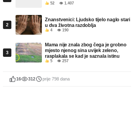
52
👁 1.407
Znanstvenici: Ljudsko tijelo naglo stari
2
u dva životna razdoblja
4
👁 190
Mama nije znala zbog čega je grobno
mjesto njenog sina uvijek zeleno,
3
rasplakala se kad je saznala istinu
5
👁 257
16
312
prije 798 dana