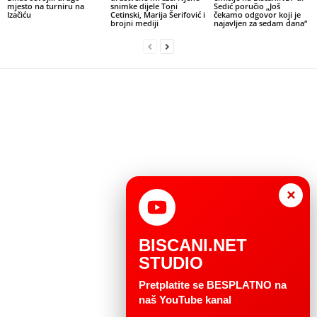
mjesto na turniru na
snimke dijele Toni
Sedić poručio „Još
Izačiću
Cetinski, Marija Šerifović i
čekamo odgovor koji je
brojni mediji
najavljen za sedam dana“
×
BISCANI.NET
STUDIO
Pretplatite se BESPLATNO na
naš YouTube kanal