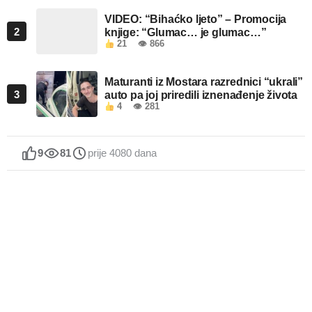
VIDEO: “Bihaćko ljeto” – Promocija
2
knjige: “Glumac… je glumac…”
21
👁 866
Maturanti iz Mostara razrednici “ukrali”
3
auto pa joj priredili iznenađenje života
4
👁 281
9
81
prije 4080 dana