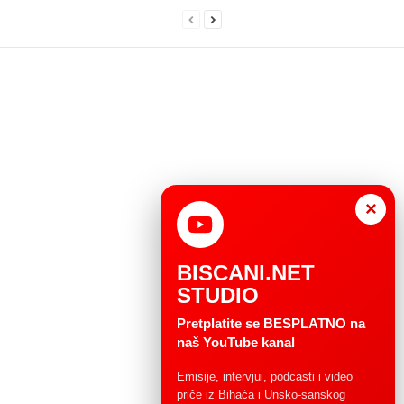
×
BISCANI.NET
STUDIO
Pretplatite se BESPLATNO na
naš YouTube kanal
Emisije, intervjui, podcasti i video
priče iz Bihaća i Unsko-sanskog