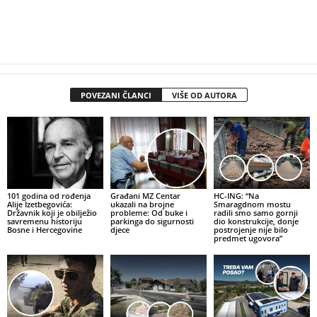
POVEZANI ČLANCI
VIŠE OD AUTORA
101 godina od rođenja
Građani MZ Centar
HC-ING: “Na
Alije Izetbegovića:
ukazali na brojne
Smaragdnom mostu
Državnik koji je obilježio
probleme: Od buke i
radili smo samo gornji
savremenu historiju
parkinga do sigurnosti
dio konstrukcije, donje
Bosne i Hercegovine
djece
postrojenje nije bilo
predmet ugovora”