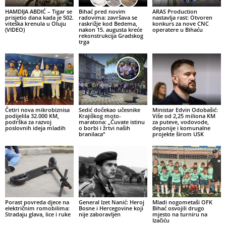
HAMDIJA ABDIĆ – Tigar se
Bihać pred novim
ARAS Production
prisjetio dana kada je 502.
radovima: završava se
nastavlja rast: Otvoren
viteška krenula u Oluju
raskrižje kod Bedema,
konkurs za nove CNC
(VIDEO)
nakon 15. augusta kreće
operatere u Bihaću
rekonstrukcija Gradskog
trga
Četiri nova mikrobiznisa
Sedić dočekao učesnike
Ministar Edvin Odobašić:
podijelila 32.000 KM,
Krajiškog moto-
Više od 2,25 miliona KM
podrška za razvoj
maratona: „Čuvate istinu
za puteve, vodovode,
poslovnih ideja mladih
o borbi i žrtvi naših
deponije i komunalne
branilaca“
projekte širom USK
Porast povreda djece na
General Izet Nanić: Heroj
Mladi nogometaši OFK
električnim romobilima:
Bosne i Hercegovine koji
Bihać osvojili drugo
Stradaju glava, lice i ruke
nije zaboravljen
mjesto na turniru na
Izačiću