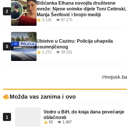
Bišćanka Elhana osvojila društvene
mreže: Njene snimke dijele Toni Cetinski,
2
Marija Šerifović i brojni mediji
3.129 👁 87.275
Ubistvo u Cazinu: Policija uhapsila
3
osumnjičenog
1.272 👁 39.151
//mojusk.ba
Možda vas zanima i ovo
Vedro u BiH, do kraja dana povećanje
1
oblačnosti
52
👁 1.407