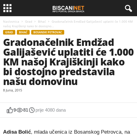
Naslovnica
Grad
Bihać
Gradonačelnik Emdžad Galijašević uplatiti će 1.000 KM
našoj Krajiškinji kako bi dostojno...
GRAD
BIHAĆ
BOSANSKI PETROVAC
Gradonačelnik Emdžad
Galijašević uplatiti će 1.000
KM našoj Krajiškinji kako
bi dostojno predstavila
našu domovinu
8 Juna, 2015
9
81
prije 4080 dana
Adisa Bolić
, mlada učenica iz Bosanskog Petrovca, na