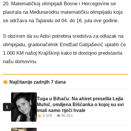
20. Matematičkoj olimpijadi Bosne i Hercegovine se
plasirala na Međunarodnu matematičku olimpijadu koja
se održava na Tajlandu od 04. do 16. jula ove godine.
S obzirom da su Adisi potrebna sredstva za odlazak na
olimpijadu, gradonačelnik Emdžad Galijašević uplatiti će
1.000 KM našoj Krajiškinji kako bi dostojno predstavila
našu domovinu.
Najčitanije zadnjih 7 dana
Tuga u Bihaću: Na ahiret preselila Lejla
Muhić, omiljena Bišćanka o kojoj su svi
1
imali samo riječi hvale
3.378 👁 95.811