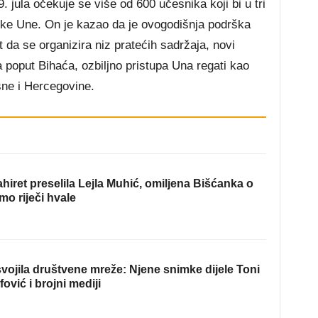
29. jula očekuje se više od 600 učesnika ko
ji bi u tri
ijeke Une. On je kazao da je ovogodišnja podrška
da se organizira niz pratećih sadržaja, novi
a poput Bihaća, ozbiljno pristupa Una regati kao
sne i Hercegovine.
hiret preselila Lejla Muhić, omiljena Bišćanka o
mo riječi hvale
ojila društvene mreže: Njene snimke dijele Toni
fović i brojni mediji