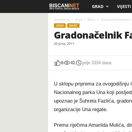
GRAD
VIJESTI
B
i
Naslovnica
Grad
Bihać
Gradonačelnik Fazlić: 
GRAD
BIHAĆ
Gradonačelnik Fa
s
20 Juna, 2017
c
a
6
41
prije 3334 dana
n
U sklopu priprema za ovogodišnju 
i
Nacionalnog parka Una koji posljedn
.
upoznao je Šuhreta Fazlića, grado
organizacije Una regate.
n
e
Prema riječima Amarilda Mulića, d