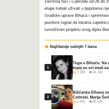
završnoj fazi i u periodu od 26 do 
t
etape trebali uživati u ljepotama r
Gradske uprave Bihaća i spremnost 
pozitivni signal da lokalna zajednic
turističkom projektu ovog dijela Bo
Najčitanije zadnjih 7 dana
Tuga u Bihaću: Na a
1
kojoj su svi imali sa
3.198 👁 91.294
Bišćanka Elhana osv
2
Cetinski, Marija Šeri
2.905 👁 80.629