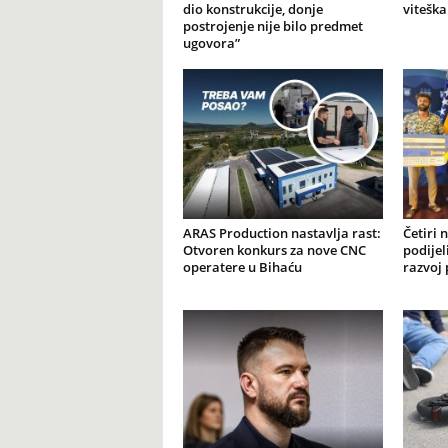
dio konstrukcije, donje
viteška
postrojenje nije bilo predmet
ugovora”
ARAS Production nastavlja rast:
Četiri 
Otvoren konkurs za nove CNC
podijel
operatere u Bihaću
razvoj 