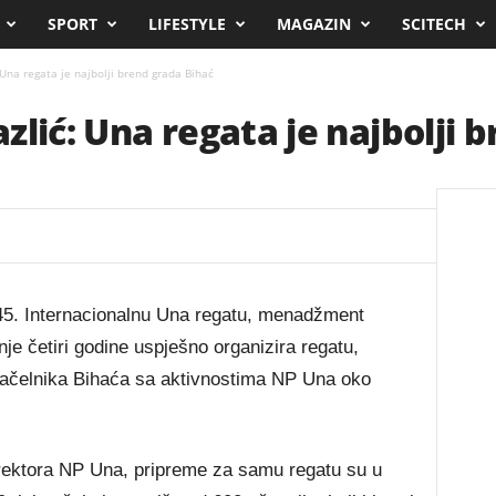
SPORT
LIFESTYLE
MAGAZIN
SCITECH
Una regata je najbolji brend grada Bihać
zlić: Una regata je najbolji 
45. Internacionalnu Una regatu, menadžment
je četiri godine uspješno organizira regatu,
načelnika Bihaća sa aktivnostima NP Una oko
irektora NP Una, pripreme za samu regatu su u