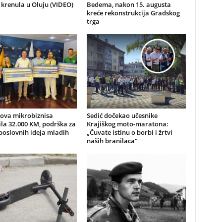
 krenula u Oluju (VIDEO)
Bedema, nakon 15. augusta
kreće rekonstrukcija Gradskog
trga
nova mikrobiznisa
Sedić dočekao učesnike
ila 32.000 KM, podrška za
Krajiškog moto-maratona:
poslovnih ideja mladih
„Čuvate istinu o borbi i žrtvi
naših branilaca“