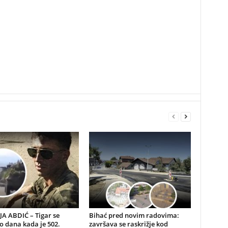
A ABDIĆ – Tigar se
Bihać pred novim radovima:
io dana kada je 502.
završava se raskrižje kod