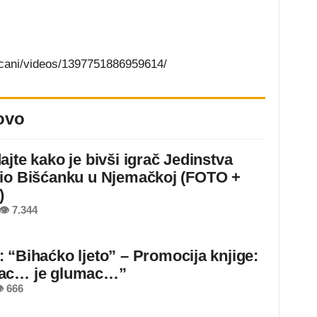
scani/videos/1397751886959614/
ovo
ajte kako je bivši igrač Jedinstva
io Bišćanku u Njemačkoj (FOTO +
)
👁 7.344
 “Bihaćko ljeto” – Promocija knjige:
ac… je glumac…”
 666