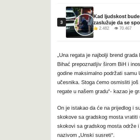
Kad ljudskost bude 
3
zaslužuje da se sp
2.482 👁 70.467
„Una regata je najbolji brend grada B
Bihać prepoznatljiv širom BiH i in
godine maksimalno podržati samu Una
učesnika. Stoga ćemo osmisliti još 
regate u našem gradu“- kazao je gr
On je istakao da će na prijedlog i
skokove sa gradskog mosta vratiti 
skokovi sa gradskog mosta održe i
nazivom „Unski susreti“.