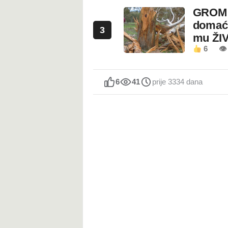
GROM U
domaći
3
mu ŽI
6
👁
6
41
prije 3334 dana