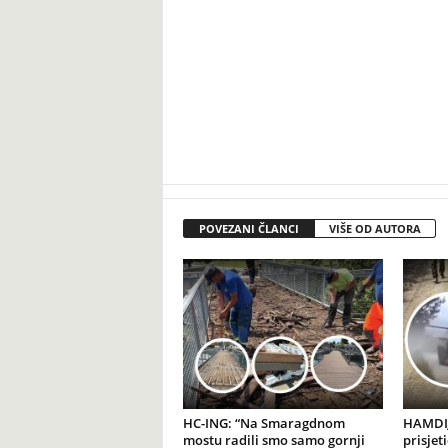
POVEZANI ČLANCI
VIŠE OD AUTORA
HC-ING: “Na Smaragdnom
HAMDIJ
mostu radili smo samo gornji
prisjet