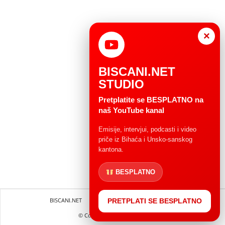
×
BISCANI.NET
STUDIO
Pretplatite se BESPLATNO na
naš YouTube kanal
Emisije, intervjui, podcasti i video
priče iz Bihaća i Unsko-sanskog
kantona.
BESPLATNO
BISCANI.NET
Impressum
Uvjeti korištenja
PRETPLATI SE BESPLATNO
© Copryright 2004 - 2025.