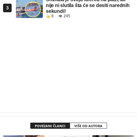
nije ni slutila šta će se desiti narednih
3
sekundi!
8
👁 245
POVEZANI ČLANCI
VIŠE OD AUTORA