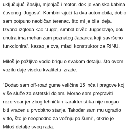
uključujući šasiju, mjenjač i motor, dok je vanjska kabina
čuvenog ‘Jugosa’. Kombinirajući ta dva automobila, dobio
sam potpuno neobičan terenac, što mi je bila ideja.
Izvana izgleda kao ‘Jugo’, simbol bivše Jugoslavije, dok
unutra ima mehanizam poznatog Japanca koji savršeno
funkcionira”, kazao je ovaj mladi konstruktor za RINU.
Miloš je pažljivo vodio brigu o svakom detalju, što ovom
vozilu daje visoku kvalitetu izrade.
“Dodao sam off-road gume veličine 15 inča i pragove koji
više služe za estetski dojam. Morao sam prepraviti
rezervoar jer zbog tehničkih karakteristika nije mogao
biti vraćen u prvobitno stanje. Također sam mu ugradio
vitlo, što je neophodno za vožnju po šumi”, otkrio je
Miloš detalje svog rada.