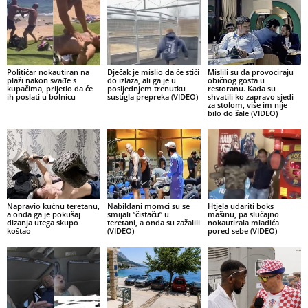
Političar nokautiran na
Dječak je mislio da će stići
Mislili su da provociraju
plaži nakon svađe s
do izlaza, ali ga je u
običnog gosta u
kupačima, prijetio da će
posljednjem trenutku
restoranu. Kada su
ih poslati u bolnicu
sustigla prepreka (VIDEO)
shvatili ko zapravo sjedi
za stolom, više im nije
bilo do šale (VIDEO)
Napravio kućnu teretanu,
Nabildani momci su se
Htjela udariti boks
a onda ga je pokušaj
smijali “čistaču” u
mašinu, pa slučajno
dizanja utega skupo
teretani, a onda su zažalili
nokautirala mladića
koštao
(VIDEO)
pored sebe (VIDEO)