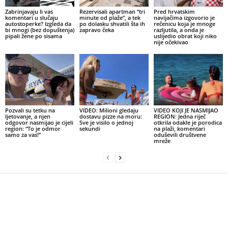
Zabrinjavaju li vas
Rezervisali apartman “tri
Pred hrvatskim
komentari u slučaju
minute od plaže”, a tek
navijačima izgovorio je
autostoperke? Izgleda da
po dolasku shvatili šta ih
rečenicu koja je mnoge
bi mnogi (bez dopuštenja)
zapravo čeka
razljutila, a onda je
pipali žene po sisama
uslijedio obrat koji niko
nije očekivao
Pozvali su tetku na
VIDEO: Milioni gledaju
VIDEO KOJI JE NASMIJAO
ljetovanje, a njen
dostavu pizze na moru:
REGION: Jedna riječ
odgovor nasmijao je cijeli
Sve je visilo o jednoj
otkrila odakle je porodica
region: “To je odmor
sekundi
na plaži, komentari
samo za vas!”
oduševili društvene
mreže