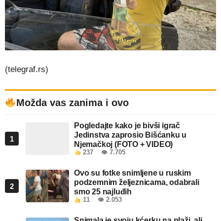
(telegraf.rs)
Možda vas zanima i ovo
Pogledajte kako je bivši igrač
Jedinstva zaprosio Bišćanku u
1
Njemačkoj (FOTO + VIDEO)
237
👁 7.705
Ovo su fotke snimljene u ruskim
podzemnim željeznicama, odabrali
2
smo 25 najluđih
11
👁 2.053
Snimala je svoju kćerku na plaži, ali