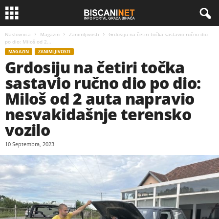
Naslovnica
Magazin
Zanimljivosti
Grdosiju na četiri točka sastavio ručno dio
po dio: Miloš od 2...
MAGAZIN
ZANIMLJIVOSTI
Grdosiju na četiri točka
sastavio ručno dio po dio:
Miloš od 2 auta napravio
nesvakidašnje terensko
vozilo
10 Septembra, 2023