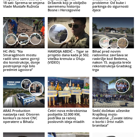
18 sati: Sprema se smjena
Državnik koji je obilježio
probleme: Od buke i
Vlade Mustafe Ružnića
savremenu historiju
parkinga do sigurnosti
Bosne i Hercegovine
djece
HC-ING: “Na
HAMDIJA ABDIĆ – Tigar se
Bihać pred novim
Smaragdnom mostu
prisjetio dana kada je 502.
radovima: završava se
radili smo samo gornji
viteška krenula u Oluju
raskrižje kod Bedema,
dio konstrukcije, donje
(VIDEO)
nakon 15. augusta kreće
postrojenje nije bilo
rekonstrukcija Gradskog
predmet ugovora”
trga
ARAS Production
Četiri nova mikrobiznisa
Sedić dočekao učesnike
nastavlja rast: Otvoren
podijelila 32.000 KM,
Krajiškog moto-
konkurs za nove CNC
podrška za razvoj
maratona: „Čuvate istinu
operatere u Bihaću
poslovnih ideja mladih
o borbi i žrtvi naših
branilaca“