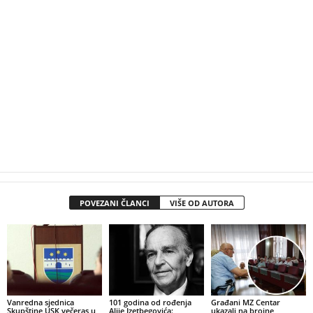
POVEZANI ČLANCI
VIŠE OD AUTORA
Vanredna sjednica
101 godina od rođenja
Građani MZ Centar
Skupštine USK večeras u
Alije Izetbegovića:
ukazali na brojne