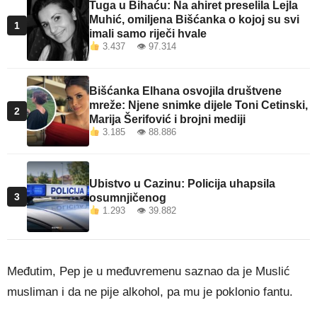
Tuga u Bihaću: Na ahiret preselila Lejla
Muhić, omiljena Bišćanka o kojoj su svi
1
imali samo riječi hvale
3.437 👁 97.314
Bišćanka Elhana osvojila društvene
mreže: Njene snimke dijele Toni Cetinski,
2
Marija Šerifović i brojni mediji
3.185 👁 88.886
Ubistvo u Cazinu: Policija uhapsila
3
osumnjičenog
1.293 👁 39.882
Međutim, Pep je u međuvremenu saznao da je Muslić
musliman i da ne pije alkohol, pa mu je poklonio fantu.