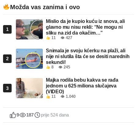
Možda vas zanima i ovo
Mislio da je kupio kuću iz snova, ali
glavno mu nisu rekli: “Ne mogu ni
1
sliku na zid da okačim…”
11
👁 427
Snimala je svoju kćerku na plaži, ali
nije ni slutila šta će se desiti narednih
2
sekundi!
8
👁 245
Majka rodila bebu kakva se rađa
jednom u 625 miliona slučajeva
3
(VIDEO)
11
👁 1.040
9
187
prije 524 dana