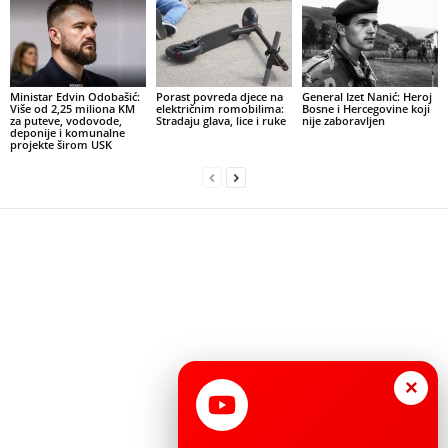
Ministar Edvin Odobašić:
Porast povreda djece na
General Izet Nanić: Heroj
Više od 2,25 miliona KM
električnim romobilima:
Bosne i Hercegovine koji
za puteve, vodovode,
Stradaju glava, lice i ruke
nije zaboravljen
deponije i komunalne
projekte širom USK
×