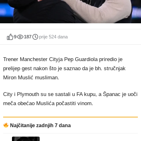
9
187
prije 524 dana
Trener Manchester Cityja Pep Guardiola priredio je
prelijep gest nakon što je saznao da je bh. stručnjak
Miron Muslić musliman.
City i Plymouth su se sastali u FA kupu, a Španac je uoči
meča obećao Muslića počastiti vinom.
Najčitanije zadnjih 7 dana