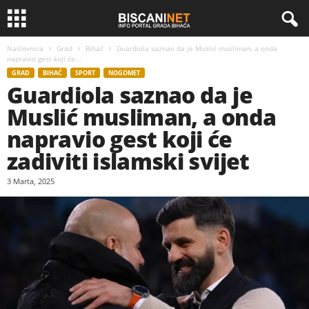
Naslovnica
Grad
Bihać
Guardiola saznao da je Muslić musliman, a onda
napravio gest koji će...
GRAD
BIHAĆ
SPORT
NOGOMET
Guardiola saznao da je
Muslić musliman, a onda
napravio gest koji će
zadiviti islamski svijet
3 Marta, 2025