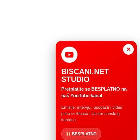
×
BISCANI.NET
STUDIO
Pretplatite se BESPLATNO na
naš YouTube kanal
Emisije, intervjui, podcasti i video
priče iz Bihaća i Unsko-sanskog
kantona.
BESPLATNO