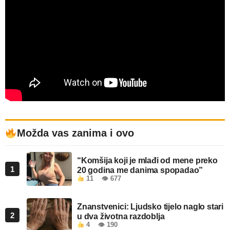
Možda vas zanima i ovo
“Komšija koji je mlađi od mene preko
1
20 godina me danima spopadao”
11
👁 677
Znanstvenici: Ljudsko tijelo naglo stari
2
u dva životna razdoblja
4
👁 190