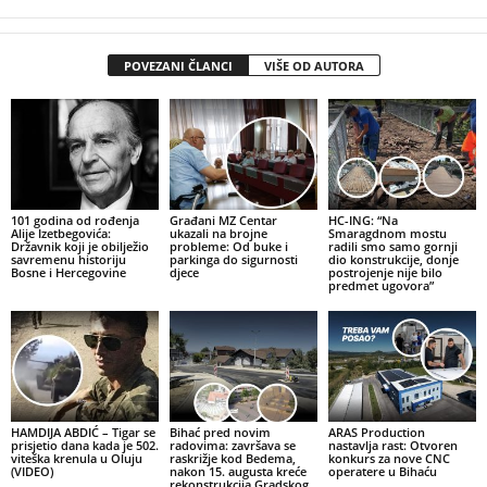
POVEZANI ČLANCI
VIŠE OD AUTORA
101 godina od rođenja
Građani MZ Centar
HC-ING: “Na
Alije Izetbegovića:
ukazali na brojne
Smaragdnom mostu
Državnik koji je obilježio
probleme: Od buke i
radili smo samo gornji
savremenu historiju
parkinga do sigurnosti
dio konstrukcije, donje
Bosne i Hercegovine
djece
postrojenje nije bilo
predmet ugovora”
HAMDIJA ABDIĆ – Tigar se
Bihać pred novim
ARAS Production
prisjetio dana kada je 502.
radovima: završava se
nastavlja rast: Otvoren
viteška krenula u Oluju
raskrižje kod Bedema,
konkurs za nove CNC
(VIDEO)
nakon 15. augusta kreće
operatere u Bihaću
rekonstrukcija Gradskog