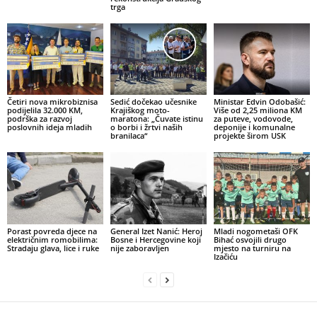
trga
Četiri nova mikrobiznisa
Sedić dočekao učesnike
Ministar Edvin Odobašić:
podijelila 32.000 KM,
Krajiškog moto-
Više od 2,25 miliona KM
podrška za razvoj
maratona: „Čuvate istinu
za puteve, vodovode,
poslovnih ideja mladih
o borbi i žrtvi naših
deponije i komunalne
branilaca“
projekte širom USK
Porast povreda djece na
General Izet Nanić: Heroj
Mladi nogometaši OFK
električnim romobilima:
Bosne i Hercegovine koji
Bihać osvojili drugo
Stradaju glava, lice i ruke
nije zaboravljen
mjesto na turniru na
Izačiću