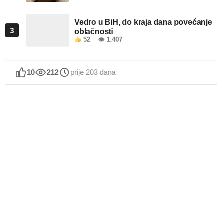
Vedro u BiH, do kraja dana povećanje
3
oblačnosti
52
👁 1.407
10
212
prije 203 dana