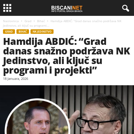
Naslovnica
Grad
Bihać
Hamdija ABDIĆ: “Grad danas snažno podržava NK
Jedinstvo, ali ključ su programi...
GRAD
BIHAĆ
NK JEDINSTVO
Hamdija ABDIĆ: “Grad
danas snažno podržava NK
Jedinstvo, ali ključ su
programi i projekti”
18 Januara, 2026