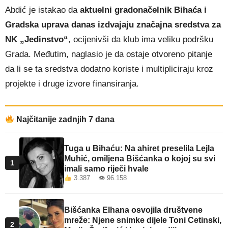
Abdić je istakao da
aktuelni gradonačelnik Bihaća i
Gradska uprava danas izdvajaju značajna sredstva za
NK „Jedinstvo“
, ocijenivši da klub ima veliku podršku
Grada. Međutim, naglasio je da ostaje otvoreno pitanje
da li se ta sredstva dodatno koriste i multipliciraju kroz
projekte i druge izvore finansiranja.
Najčitanije zadnjih 7 dana
Tuga u Bihaću: Na ahiret preselila Lejla
Muhić, omiljena Bišćanka o kojoj su svi
1
imali samo riječi hvale
3.387 👁 96.158
Bišćanka Elhana osvojila društvene
mreže: Njene snimke dijele Toni Cetinski,
2