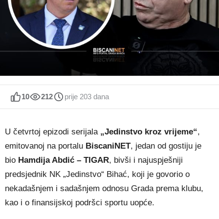
10
212
prije 203 dana
U četvrtoj epizodi serijala
„Jedinstvo kroz vrijeme“
,
emitovanoj na portalu
BiscaniNET
, jedan od gostiju je
bio
Hamdija Abdić – TIGAR
, bivši i najuspješniji
predsjednik NK „Jedinstvo“ Bihać, koji je govorio o
nekadašnjem i sadašnjem odnosu Grada prema klubu,
kao i o finansijskoj podršci sportu uopće.