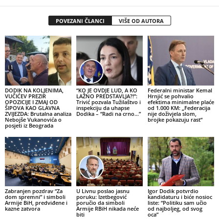
POVEZANI ČLANCI
VIŠE OD AUTORA
DODIK NA KOLJENIMA,
“KO JE OVDJE LUD, A KO
Federalni ministar Kemal
VUČIĆEV PREZIR
LAŽNO PREDSTAVLJA?!”:
Hrnjić se pohvalio
OPOZICIJE I ZMAJ OD
Trivić pozvala Tužilaštvo i
efektima minimalne plaće
ŠIPOVA KAO GLAVNA
inspekciju da uhapse
od 1.000 KM: „Federacija
ZVIJEZDA: Brutalna analiza
Dodika – “Radi na crno…”
nije doživjela slom,
Nebojše Vukanovića o
brojke pokazuju rast“
posjeti iz Beograda
Zabranjen pozdrav “Za
U Livnu poslao jasnu
Igor Dodik potvrdio
dom spremni” i simboli
poruku: Izetbegović
kandidaturu i biće nosioc
Armije BiH, predviđene i
poručio da simboli
liste: “Politiku sam učio
kazne zatvora
Armije RBiH nikada neće
od najboljeg, od svog
biti
oca”