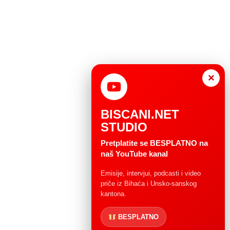
×
BISCANI.NET
STUDIO
Pretplatite se BESPLATNO na
naš YouTube kanal
Emisije, intervjui, podcasti i video
priče iz Bihaća i Unsko-sanskog
kantona.
BESPLATNO