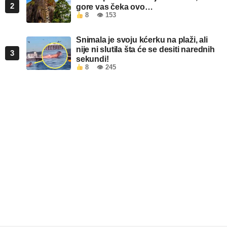
2
gore vas čeka ovo…
8
👁 153
Snimala je svoju kćerku na plaži, ali
nije ni slutila šta će se desiti narednih
3
sekundi!
8
👁 245