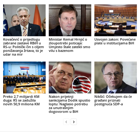
Kovačević o prijedlogu
Ministar Kemal Hrnjić o
Usvojen zakon: Povećane
zabrane zastave RBiH u
zloupotrebi poticaja:
plate u institucijama BiH
RS-u: Politički čin s ciljem
Umjesto štale zatekli smo
ponižavanja žrtava, to je
vilu s bazenom
udar na mir
Preko 2,7 milijardi KM
Nakon prijetnji
Nikšić: Očekujem da će
duga: RS se zadužila
sankcijama Dodik spustio
građani priznati
novih 50,9 miliona KM
loptu: Naglasio potrebu
postignuća SDP-a
za unutrašnjim
dogovorom u BiH