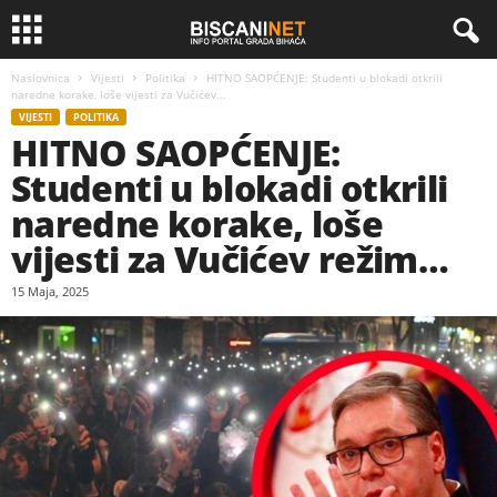
Naslovnica
Vijesti
Politika
HITNO SAOPĆENJE: Studenti u blokadi otkrili
naredne korake, loše vijesti za Vučićev...
VIJESTI
POLITIKA
HITNO SAOPĆENJE:
Studenti u blokadi otkrili
naredne korake, loše
vijesti za Vučićev režim…
15 Maja, 2025