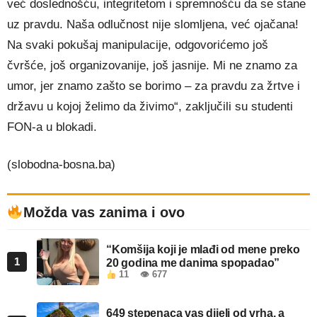
već doslednošću, integritetom i spremnošću da se stane
uz pravdu. Naša odlučnost nije slomljena, već ojačana!
Na svaki pokušaj manipulacije, odgovorićemo još
čvršće, još organizovanije, još jasnije. Mi ne znamo za
umor, jer znamo zašto se borimo – za pravdu za žrtve i
državu u kojoj želimo da živimo“, zaključili su studenti
FON-a u blokadi.
(slobodna-bosna.ba)
Možda vas zanima i ovo
“Komšija koji je mlađi od mene preko
1
20 godina me danima spopadao”
11
👁 677
649 stepenaca vas dijeli od vrha, a