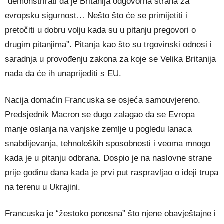
“demonstrirati da je Britanija odgovorna strana za
evropsku sigurnost… Nešto što će se primijetiti i
pretočiti u dobru volju kada su u pitanju pregovori o
drugim pitanjima”. Pitanja kao što su trgovinski odnosi i
saradnja u provođenju zakona za koje se Velika Britanija
nada da će ih unaprijediti s EU.
Nacija domaćin Francuska se osjeća samouvjereno.
Predsjednik Macron se dugo zalagao da se Evropa
manje oslanja na vanjske zemlje u pogledu lanaca
snabdijevanja, tehnoloških sposobnosti i veoma mnogo
kada je u pitanju odbrana. Dospio je na naslovne strane
prije godinu dana kada je prvi put raspravljao o ideji trupa
na terenu u Ukrajini.
Francuska je “žestoko ponosna” što njene obavještajne i