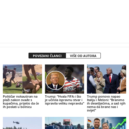
POVEZANI ČLANCI
VIŠE OD AUTORA
Političar nokautiran na
Trump: “Hvala FIFA-i što
Trump ponovo napao
plaži nakon svađe s
je učinila ispravnu stvar i
Italiju i Meloni: “Branimo
kupačima, prijetio da će
ispravila veliku nepravdu”
ih desetljećima, a sad njih
ih poslati u bolnicu
nema da brane nas i
svijet”