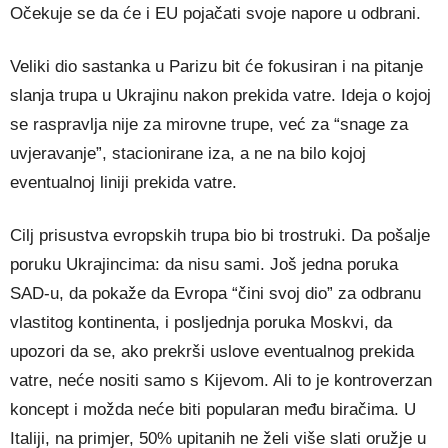
Očekuje se da će i EU pojačati svoje napore u odbrani.
Veliki dio sastanka u Parizu bit će fokusiran i na pitanje
slanja trupa u Ukrajinu nakon prekida vatre. Ideja o kojoj
se raspravlja nije za mirovne trupe, već za “snage za
uvjeravanje”, stacionirane iza, a ne na bilo kojoj
eventualnoj liniji prekida vatre.
Cilj prisustva evropskih trupa bio bi trostruki. Da pošalje
poruku Ukrajincima: da nisu sami. Još jedna poruka
SAD-u, da pokaže da Evropa “čini svoj dio” za odbranu
vlastitog kontinenta, i posljednja poruka Moskvi, da
upozori da se, ako prekrši uslove eventualnog prekida
vatre, neće nositi samo s Kijevom. Ali to je kontroverzan
koncept i možda neće biti popularan među biračima. U
Italiji, na primjer, 50% upitanih ne želi više slati oružje u