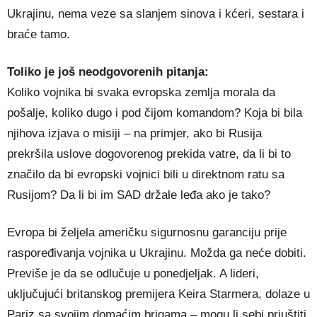
Ukrajinu, nema veze sa slanjem sinova i kćeri, sestara i
braće tamo.
Toliko je još neodgovorenih pitanja:
Koliko vojnika bi svaka evropska zemlja morala da
pošalje, koliko dugo i pod čijom komandom? Koja bi bila
njihova izjava o misiji – na primjer, ako bi Rusija
prekršila uslove dogovorenog prekida vatre, da li bi to
značilo da bi evropski vojnici bili u direktnom ratu sa
Rusijom? Da li bi im SAD držale leđa ako je tako?
Evropa bi željela američku sigurnosnu garanciju prije
raspoređivanja vojnika u Ukrajinu. Možda ga neće dobiti.
Previše je da se odlučuje u ponedjeljak. A lideri,
uključujući britanskog premijera Keira Starmera, dolaze u
Pariz sa svojim domaćim brigama – mogu li sebi priuštiti