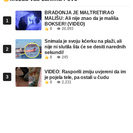
BRADONJA JE MALTRETIRAO
MALIŠU: Ali nije znao da je mališa
1
BOKSER! (VIDEO)
8
👁 20.093
Snimala je svoju kćerku na plaži, ali
nije ni slutila šta će se desiti narednih
2
sekundi!
8
👁 245
VIDEO: Rasporili zmiju uvjereni da im
3
je pojela tele, pa ostali u čudu
8
👁 2.231