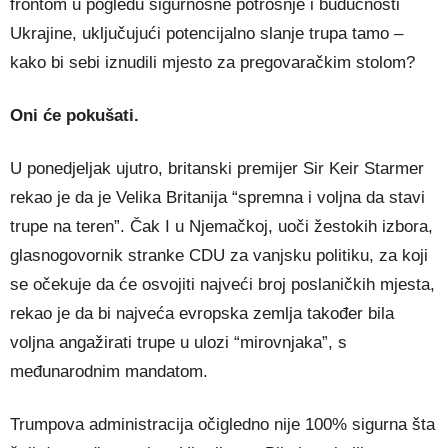
frontom u pogledu sigurnosne potrošnje i budućnosti
Ukrajine, uključujući potencijalno slanje trupa tamo –
kako bi sebi iznudili mjesto za pregovaračkim stolom?
Oni će pokušati.
U ponedjeljak ujutro, britanski premijer Sir Keir Starmer
rekao je da je Velika Britanija “spremna i voljna da stavi
trupe na teren”. Čak I u Njemačkoj, uoči žestokih izbora,
glasnogovornik stranke CDU za vanjsku politiku, za koji
se očekuje da će osvojiti najveći broj poslaničkih mjesta,
rekao je da bi najveća evropska zemlja također bila
voljna angažirati trupe u ulozi “mirovnjaka”, s
međunarodnim mandatom.
Trumpova administracija očigledno nije 100% sigurna šta