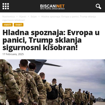
Naslovnica
Vijesti
Svijet
Hladna spoznaja: Evropa u panici, Trump sklanja
sigurnosni kišobran!
VIJESTI
SVIJET
Hladna spoznaja: Evropa u
panici, Trump sklanja
sigurnosni kišobran!
17 Februara, 2025