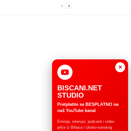
×
BISCANI.NET
STUDIO
Pretplatite se BESPLATNO na
naš YouTube kanal
Emisije, intervjui, podcasti i video
priče iz Bihaća i Unsko-sanskog