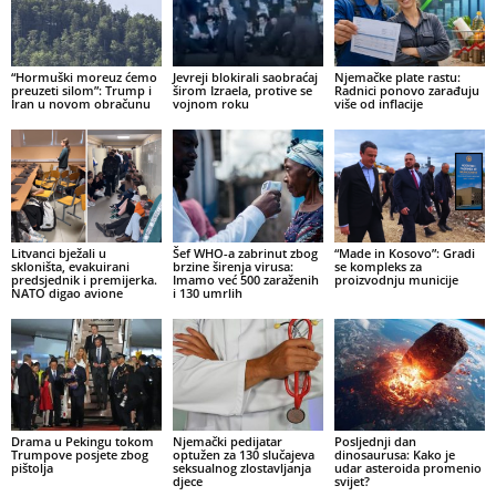
“Hormuški moreuz ćemo
Jevreji blokirali saobraćaj
Njemačke plate rastu:
preuzeti silom”: Trump i
širom Izraela, protive se
Radnici ponovo zarađuju
Iran u novom obračunu
vojnom roku
više od inflacije
Litvanci bježali u
Šef WHO-a zabrinut zbog
“Made in Kosovo”: Gradi
skloništa, evakuirani
brzine širenja virusa:
se kompleks za
predsjednik i premijerka.
Imamo već 500 zaraženih
proizvodnju municije
NATO digao avione
i 130 umrlih
Drama u Pekingu tokom
Njemački pedijatar
Posljednji dan
Trumpove posjete zbog
optužen za 130 slučajeva
dinosaurusa: Kako je
pištolja
seksualnog zlostavljanja
udar asteroida promenio
djece
svijet?