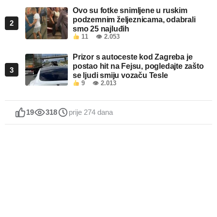
Ovo su fotke snimljene u ruskim
podzemnim željeznicama, odabrali
2
smo 25 najluđih
11
👁 2.053
Prizor s autoceste kod Zagreba je
postao hit na Fejsu, pogledajte zašto
3
se ljudi smiju vozaču Tesle
9
👁 2.013
19
318
prije 274 dana