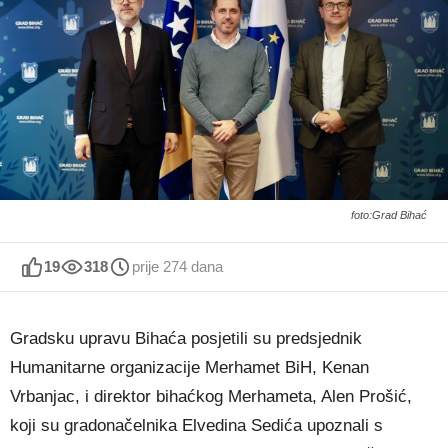
foto:Grad Bihać
19
318
prije 274 dana
Gradsku upravu Bihaća posjetili su predsjednik
Humanitarne organizacije Merhamet BiH, Kenan
Vrbanjac, i direktor bihaćkog Merhameta, Alen Prošić,
koji su gradonačelnika Elvedina Sedića upoznali s