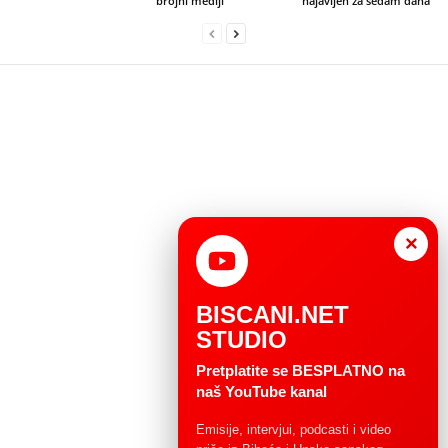
brojni mediji
najavljen za sedam dana“
×
BISCANI.NET
STUDIO
Pretplatite se BESPLATNO na
naš YouTube kanal
Emisije, intervjui, podcasti i video