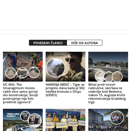
POVEZANI ČLANCI
VIŠE OD AUTORA
HC-ING: “Na
HAMDIJA ABDIĆ – Tigar se
Bihać pred novim
Smaragdnom mostu
prisjetio dana kada je 502.
radovima: završava se
radili smo samo gornji
viteška krenula u Oluju
raskrižje kod Bedema,
dio konstrukcije, donje
(VIDEO)
nakon 15. augusta kreće
postrojenje nije bilo
rekonstrukcija Gradskog
predmet ugovora”
trga