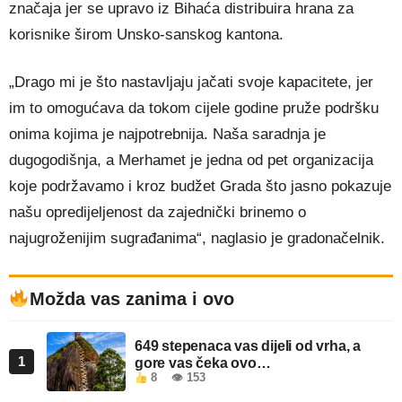
značaja jer se upravo iz Bihaća distribuira hrana za
korisnike širom Unsko-sanskog kantona.
„Drago mi je što nastavljaju jačati svoje kapacitete, jer
im to omogućava da tokom cijele godine pruže podršku
onima kojima je najpotrebnija. Naša saradnja je
dugogodišnja, a Merhamet je jedna od pet organizacija
koje podržavamo i kroz budžet Grada što jasno pokazuje
našu opredijeljenost da zajednički brinemo o
najugroženijim sugrađanima“, naglasio je gradonačelnik.
Možda vas zanima i ovo
649 stepenaca vas dijeli od vrha, a
1
gore vas čeka ovo…
8
👁 153