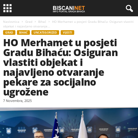
Naslovnica
Grad
Bihać
HO Merhamet u posjeti Gradu Bihaću: Osiguran vlastiti
objekat i najavljeno otvaranje...
GRAD
BIHAĆ
UNCATEGORIZED
VIJESTI
HO Merhamet u posjeti
Gradu Bihaću: Osiguran
vlastiti objekat i
najavljeno otvaranje
pekare za socijalno
ugrožene
7 Novembra, 2025