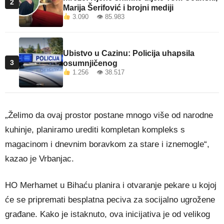
2
Marija Šerifović i brojni mediji
3.090 👁 85.983
Ubistvo u Cazinu: Policija uhapsila
3
osumnjičenog
1.256 👁 38.517
„Želimo da ovaj prostor postane mnogo više od narodne
kuhinje, planiramo urediti kompletan kompleks s
magacinom i dnevnim boravkom za stare i iznemogle“,
kazao je Vrbanjac.
HO Merhamet u Bihaću planira i otvaranje pekare u kojoj
će se pripremati besplatna peciva za socijalno ugrožene
građane. Kako je istaknuto, ova inicijativa je od velikog