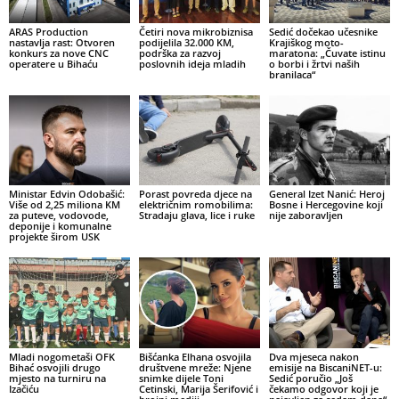
ARAS Production
Četiri nova mikrobiznisa
Sedić dočekao učesnike
nastavlja rast: Otvoren
podijelila 32.000 KM,
Krajiškog moto-
konkurs za nove CNC
podrška za razvoj
maratona: „Čuvate istinu
operatere u Bihaću
poslovnih ideja mladih
o borbi i žrtvi naših
branilaca“
Ministar Edvin Odobašić:
Porast povreda djece na
General Izet Nanić: Heroj
Više od 2,25 miliona KM
električnim romobilima:
Bosne i Hercegovine koji
za puteve, vodovode,
Stradaju glava, lice i ruke
nije zaboravljen
deponije i komunalne
projekte širom USK
Mladi nogometaši OFK
Bišćanka Elhana osvojila
Dva mjeseca nakon
Bihać osvojili drugo
društvene mreže: Njene
emisije na BiscaniNET-u:
mjesto na turniru na
snimke dijele Toni
Sedić poručio „Još
Izačiću
Cetinski, Marija Šerifović i
čekamo odgovor koji je