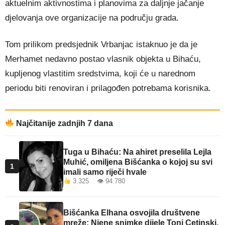
aktuelnim aktivnostima i planovima za daljnje jačanje
djelovanja ove organizacije na području grada.
Tom prilikom predsjednik Vrbanjac istaknuo je da je
Merhamet nedavno postao vlasnik objekta u Bihaću,
kupljenog vlastitim sredstvima, koji će u narednom
periodu biti renoviran i prilagođen potrebama korisnika.
Najčitanije zadnjih 7 dana
Tuga u Bihaću: Na ahiret preselila Lejla
Muhić, omiljena Bišćanka o kojoj su svi
1
imali samo riječi hvale
3.325 👁 94.780
Bišćanka Elhana osvojila društvene
mreže: Njene snimke dijele Toni Cetinski,