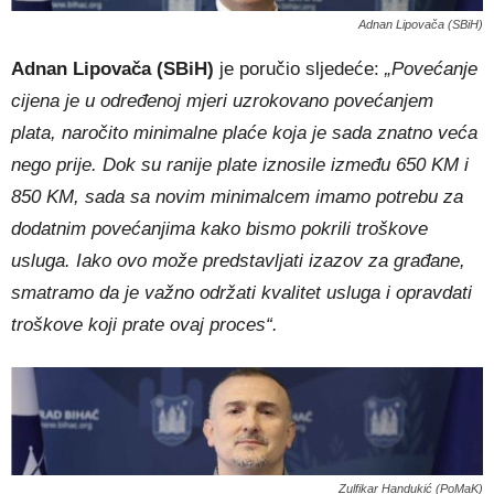
Adnan Lipovača (SBiH)
Adnan Lipovača (SBiH)
je poručio sljedeće:
„Povećanje
cijena je u određenoj mjeri uzrokovano povećanjem
plata, naročito minimalne plaće koja je sada znatno veća
nego prije. Dok su ranije plate iznosile između 650 KM i
850 KM, sada sa novim minimalcem imamo potrebu za
dodatnim povećanjima kako bismo pokrili troškove
usluga. Iako ovo može predstavljati izazov za građane,
smatramo da je važno održati kvalitet usluga i opravdati
troškove koji prate ovaj proces“.
Zulfikar Handukić (PoMaK)