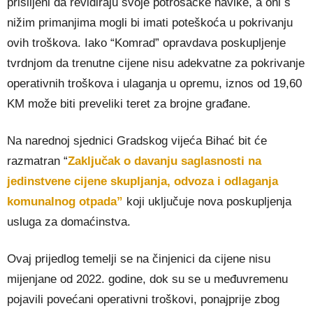
prisiljeni da revidiraju svoje potrošačke navike, a oni s
nižim primanjima mogli bi imati poteškoća u pokrivanju
ovih troškova. Iako “Komrad” opravdava poskupljenje
tvrdnjom da trenutne cijene nisu adekvatne za pokrivanje
operativnih troškova i ulaganja u opremu, iznos od 19,60
KM može biti preveliki teret za brojne građane.
Na narednoj sjednici Gradskog vijeća Bihać bit će
razmatran “
Zaključak o davanju saglasnosti na
jedinstvene cijene skupljanja, odvoza i odlaganja
komunalnog otpada”
koji uključuje nova poskupljenja
usluga za domaćinstva.
Ovaj prijedlog temelji se na činjenici da cijene nisu
mijenjane od 2022. godine, dok su se u međuvremenu
pojavili povećani operativni troškovi, ponajprije zbog