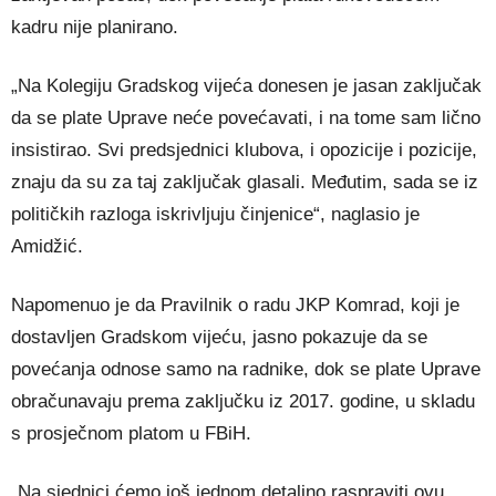
kadru nije planirano.
„Na Kolegiju Gradskog vijeća donesen je jasan zaključak
da se plate Uprave neće povećavati, i na tome sam lično
insistirao. Svi predsjednici klubova, i opozicije i pozicije,
znaju da su za taj zaključak glasali. Međutim, sada se iz
političkih razloga iskrivljuju činjenice“, naglasio je
Amidžić.
Napomenuo je da Pravilnik o radu JKP Komrad, koji je
dostavljen Gradskom vijeću, jasno pokazuje da se
povećanja odnose samo na radnike, dok se plate Uprave
obračunavaju prema zaključku iz 2017. godine, u skladu
s prosječnom platom u FBiH.
„Na sjednici ćemo još jednom detaljno raspraviti ovu