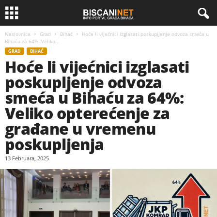
Naslovnica
Grad
Bihać
Hoće li vijećnici izglasati poskupljenje odvoza smeća u
Bihaću za 64%: Veliko...
GRAD
BIHAĆ
Hoće li vijećnici izglasati
poskupljenje odvoza
smeća u Bihaću za 64%:
Veliko opterećenje za
građane u vremenu
poskupljenja
13 Februara, 2025