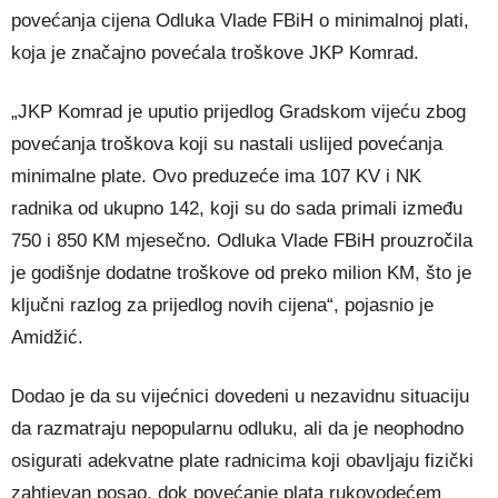
povećanja cijena Odluka Vlade FBiH o minimalnoj plati,
koja je značajno povećala troškove JKP Komrad.
„JKP Komrad je uputio prijedlog Gradskom vijeću zbog
povećanja troškova koji su nastali uslijed povećanja
minimalne plate. Ovo preduzeće ima 107 KV i NK
radnika od ukupno 142, koji su do sada primali između
750 i 850 KM mjesečno. Odluka Vlade FBiH prouzročila
je godišnje dodatne troškove od preko milion KM, što je
ključni razlog za prijedlog novih cijena“, pojasnio je
Amidžić.
Dodao je da su vijećnici dovedeni u nezavidnu situaciju
da razmatraju nepopularnu odluku, ali da je neophodno
osigurati adekvatne plate radnicima koji obavljaju fizički
zahtjevan posao, dok povećanje plata rukovodećem