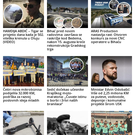
HAMDIJA ABDIĆ – Tigar se
Bihać pred novim
ARAS Production
prisjetio dana kada je 502.
radovima: završava se
nastavlja rast: Otvoren
viteška krenula u Oluju
raskrižje kod Bedema,
konkurs za nove CNC
(VIDEO)
nakon 15. augusta kreće
operatere u Bihaću
rekonstrukcija Gradskog
trga
Četiri nova mikrobiznisa
Sedić dočekao učesnike
Ministar Edvin Odobašić:
podijelila 32.000 KM,
Krajiškog moto-
Više od 2,25 miliona KM
podrška za razvoj
maratona: „Čuvate istinu
za puteve, vodovode,
poslovnih ideja mladih
o borbi i žrtvi naših
deponije i komunalne
branilaca“
projekte širom USK