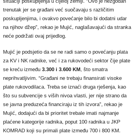
situaciji poskupljenja u cijeloj zemlji. “Ovo je nezgodan
trenutak jer se građani već suočavaju s različitim
poskupljenjima, i ovakvo povećanje bilo bi dodatni udar
na njihov džep”, rekao je Mujić, naglašavajući da stranka
neće podržati ovaj prijedlog.
Mujić je podsjetio da se ne radi samo o povećanju plata
za KV i NK radnike, već i za rukovodeći sektor čije plate
se kreću između
3.300 i 3.600 KM
, što smatra
neprihvatljivim. “Građani ne trebaju finansirati visoke
plate rukovodilaca. Treba se iznaći druga rješenja, kao
što su subvencije s viših nivoa vlasti, jer nije strano da
se javna preduzeća financiraju iz tih izvora”, rekao je
Mujić, dodajući da bi prioritet trebale imati najmanje
plaćene kategorije radnika, poput 100 radnika u JKP
KOMRAD koji su primali plate između 700 i 800 KM.