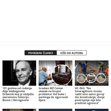
POVEZANI ČLANCI
VIŠE OD AUTORA
101 godina od rođenja
Građani MZ Centar
HC-ING: “Na
Alije Izetbegovića:
ukazali na brojne
Smaragdnom mostu
Državnik koji je obilježio
probleme: Od buke i
radili smo samo gornji
savremenu historiju
parkinga do sigurnosti
dio konstrukcije, donje
Bosne i Hercegovine
djece
postrojenje nije bilo
predmet ugovora”