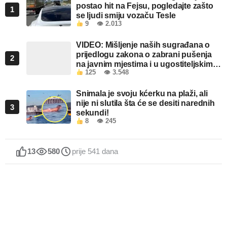
postao hit na Fejsu, pogledajte zašto
1
se ljudi smiju vozaču Tesle
9
👁 2.013
VIDEO: Mišljenje naših sugrađana o
prijedlogu zakona o zabrani pušenja
2
na javnim mjestima i u ugostiteljskim
125
👁 3.548
objektima u FBiH
Snimala je svoju kćerku na plaži, ali
nije ni slutila šta će se desiti narednih
3
sekundi!
8
👁 245
13
580
prije 541 dana