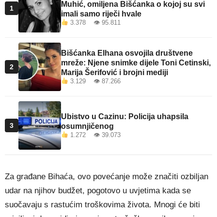
Muhić, omiljena Bišćanka o kojoj su svi
1
imali samo riječi hvale
3.378 👁 95.811
Bišćanka Elhana osvojila društvene
mreže: Njene snimke dijele Toni Cetinski,
2
Marija Šerifović i brojni mediji
3.129 👁 87.266
Ubistvo u Cazinu: Policija uhapsila
3
osumnjičenog
1.272 👁 39.073
Za građane Bihaća, ovo povećanje može značiti ozbiljan
udar na njihov budžet, pogotovo u uvjetima kada se
suočavaju s rastućim troškovima života. Mnogi će biti