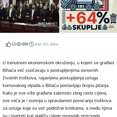
13
580
prije 541 dana
U trenutnom ekonomskom okruženju, u kojem se građani
Bihaća već suočavaju s poskupljenjima osnovnih
životnih troškova, najavljena poskupljenja usluga
komunalnog otpada u Bihaću postavljaju brojna pitanja.
Kako je sve više građana zabrinuto zbog rasta cijena,
sve veća je i sumnja u opravdanost povećanja troškova
za usluge koje su već podložne kritikama, a među njima
su i marketi koji podižu cijene osnovnih proizvoda.