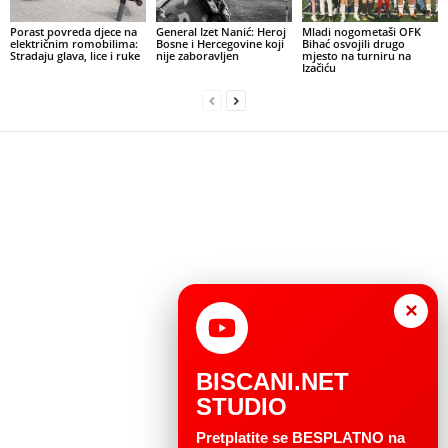
Porast povreda djece na
General Izet Nanić: Heroj
Mladi nogometaši OFK
električnim romobilima:
Bosne i Hercegovine koji
Bihać osvojili drugo
Stradaju glava, lice i ruke
nije zaboravljen
mjesto na turniru na
Izačiću
×
BISCANI.NET
STUDIO
Pretplatite se BESPLATNO na