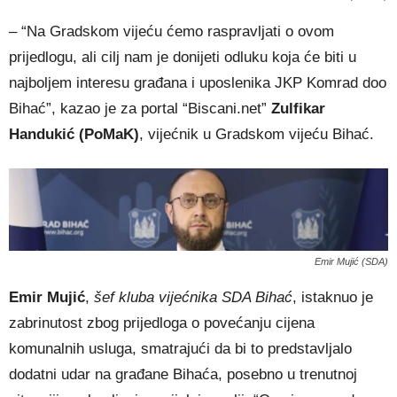
– “Na Gradskom vijeću ćemo raspravljati o ovom
prijedlogu, ali cilj nam je donijeti odluku koja će biti u
najboljem interesu građana i uposlenika JKP Komrad doo
Bihać”, kazao je za portal “Biscani.net”
Zulfikar
Handukić (PoMaK)
, vijećnik u Gradskom vijeću Bihać.
Emir Mujić (SDA)
Emir Mujić
,
šef kluba vijećnika SDA Bihać
, istaknuo je
zabrinutost zbog prijedloga o povećanju cijena
komunalnih usluga, smatrajući da bi to predstavljalo
dodatni udar na građane Bihaća, posebno u trenutnoj