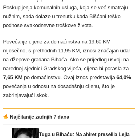
Poskupljenja komunalnih usluga, koja se već smatraju
nužnim, sada dolaze u trenutku kada Bišćani teško
podnose svakodnevne troškove života.
Povećanje cijene za domaćinstva na 19,60 KM
mjesečno, s prethodnih 11,95 KM, iznosi značajan udar
na džepove građana Bihaća. Ako se prijedlog usvoji na
narednoj sjednici Gradskog vijeća, cijena bi porasla za
7,65 KM
po domaćinstvu. Ovaj iznos predstavlja
64,0%
povećanja u odnosu na dosadašnju cijenu, što je
zabrinjavajući skok.
Najčitanije zadnjih 7 dana
Tuga u Bihaću: Na ahiret preselila Lejla