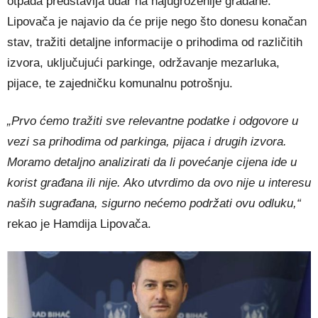
otpada predstavlja udar na najugroženije građane.
Lipovača je najavio da će prije nego što donesu konačan
stav, tražiti detaljne informacije o prihodima od različitih
izvora, uključujući parkinge, održavanje mezarluka,
pijace, te zajedničku komunalnu potrošnju.
„Prvo ćemo tražiti sve relevantne podatke i odgovore u
vezi sa prihodima od parkinga, pijaca i drugih izvora.
Moramo detaljno analizirati da li povećanje cijena ide u
korist građana ili nije. Ako utvrdimo da ovo nije u interesu
naših sugrađana, sigurno nećemo podržati ovu odluku,“
rekao je Hamdija Lipovača.