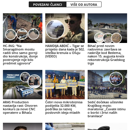
POVEZANI ČLANCI
VIŠE OD AUTORA
HC-ING: “Na
HAMDIJA ABDIĆ – Tigar se
Bihać pred novim
Smaragdnom mostu
prisjetio dana kada je 502.
radovima: završava se
radili smo samo gornji
viteška krenula u Oluju
raskrižje kod Bedema,
dio konstrukcije, donje
(VIDEO)
nakon 15. augusta kreće
postrojenje nije bilo
rekonstrukcija Gradskog
predmet ugovora”
trga
ARAS Production
Četiri nova mikrobiznisa
Sedić dočekao učesnike
nastavlja rast: Otvoren
podijelila 32.000 KM,
Krajiškog moto-
konkurs za nove CNC
podrška za razvoj
maratona: „Čuvate istinu
operatere u Bihaću
poslovnih ideja mladih
o borbi i žrtvi naših
branilaca“