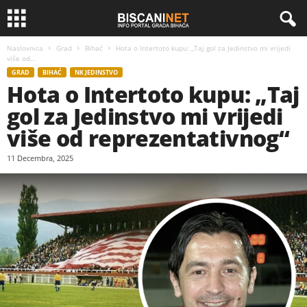
Naslovnica
Grad
Bihać
Hota o Intertoto kupu: „Taj gol za Jedinstvo mi vrijedi
više od...
GRAD
BIHAĆ
NK JEDINSTVO
Hota o Intertoto kupu: „Taj
gol za Jedinstvo mi vrijedi
više od reprezentativnog“
11 Decembra, 2025