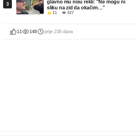
glavno mu nisu rekli: “Ne mogu ni
3
sliku na zid da okačim…”
11
👁 427
11
148
prije 238 dana