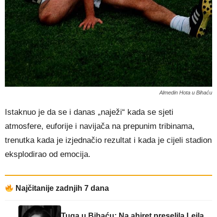
Almedin Hota u Bihaću
Istaknuo je da se i danas „naježi“ kada se sjeti
atmosfere, euforije i navijača na prepunim tribinama,
trenutka kada je izjednačio rezultat i kada je cijeli stadion
eksplodirao od emocija.
Najčitanije zadnjih 7 dana
Tuga u Bihaću: Na ahiret preselila Lejla