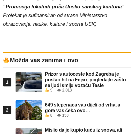
“Promocija lokalnih priča Unsko sanskog kantona”
Projekat je sufinansiran od strane Ministarstvo
obrazovanja, nauke, kulture i sporta USK)
Možda vas zanima i ovo
Prizor s autoceste kod Zagreba je
postao hit na Fejsu, pogledajte zašto
1
se ljudi smiju vozaču Tesle
9
👁 2.013
649 stepenaca vas dijeli od vrha, a
2
gore vas čeka ovo…
8
👁 153
Mislio da je kupio kuću iz snova, ali