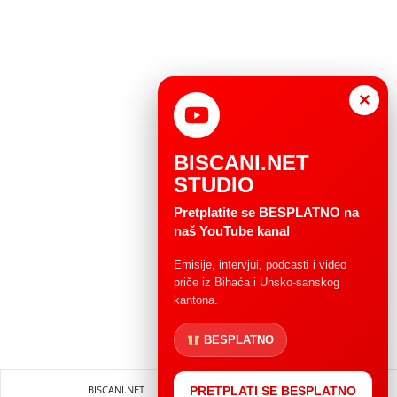
×
BISCANI.NET
STUDIO
Pretplatite se BESPLATNO na
naš YouTube kanal
Emisije, intervjui, podcasti i video
priče iz Bihaća i Unsko-sanskog
kantona.
BESPLATNO
BISCANI.NET
Impressum
Uvjeti korištenja
PRETPLATI SE BESPLATNO