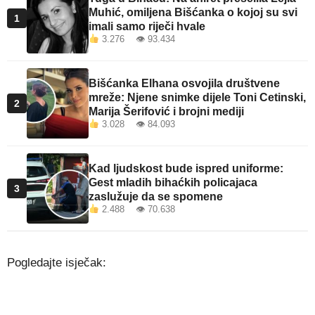
Muhić, omiljena Bišćanka o kojoj su svi
1
imali samo riječi hvale
3.276 👁 93.434
Bišćanka Elhana osvojila društvene
mreže: Njene snimke dijele Toni Cetinski,
2
Marija Šerifović i brojni mediji
3.028 👁 84.093
Kad ljudskost bude ispred uniforme:
Gest mladih bihaćkih policajaca
3
zaslužuje da se spomene
2.488 👁 70.638
Pogledajte isječak: