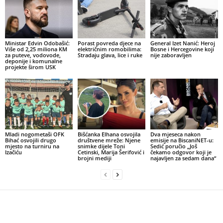
Ministar Edvin Odobašić:
Porast povreda djece na
General Izet Nanić: Heroj
Više od 2,25 miliona KM
električnim romobilima:
Bosne i Hercegovine koji
za puteve, vodovode,
Stradaju glava, lice i ruke
nije zaboravljen
deponije i komunalne
projekte širom USK
Mladi nogometaši OFK
Bišćanka Elhana osvojila
Dva mjeseca nakon
Bihać osvojili drugo
društvene mreže: Njene
emisije na BiscaniNET-u:
mjesto na turniru na
snimke dijele Toni
Sedić poručio „Još
Izačiću
Cetinski, Marija Šerifović i
čekamo odgovor koji je
brojni mediji
najavljen za sedam dana“