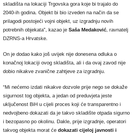
skladišta na lokaciji Trgovska gora koje bi trajalo do
2040-ih godina. Objekt bi bio izveden na način da se
prilagodi postojeći vojni objekt, uz izgradnju novih
potrebnih objekata”, kazao je
Saša Medaković
, ravnatelj
DZRNS-a Hrvatske.
On je dodao kako još uvijek nije donesena odluka o
konačnoj lokaciji ovog skladišta, ali i da ovaj zavod nije
dobio nikakve zvanične zahtjeve za izgradnju.
“Mi nećemo izdati nikakve dozvole prije nego se dokaže
sigurnost tog objekta, a jedan od preduvjeta jeste
uključenost BiH u cijeli proces koji će transparentno i
nedvojbeno dokazati da je takvo skladište otpada sigurno
i bezopasno po okolinu. Dakle, prije izgradnje, operatori
takvog objekta morat će
dokazati cijeloj javnosti i