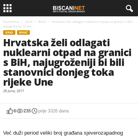
Naslovnica
Grad
Bihać
Hrvatska želi odlagati nuklearni otpad na granici s BiH,
najugroženiji bi bili...
GRAD
BIHAĆ
Hrvatska želi odlagati
nuklearni otpad na granici
s BiH, najugroženiji bi bili
stanovnici donjeg toka
rijeke Une
28 Juna, 2017
6
235
prije 3326 dana
Već duži period veliki broj građana sjeverozapadnog