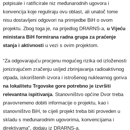
potpisale i ratificirale niz međunarodnih ugovora i
konvencija koje reguliraju ovu oblast, ali unatoč tome
nisu dostavljeni odgovori na primjedbe BiH o ovom
projektu. Zbog toga je, na prijedlog DRARNS-a,
u Vijeću
ministara BiH formirana radna grupa za praćenje
stanja i aktivnosti
u vezi s ovim projektom.
“Za odgovarajuću procjenu mogućeg rizika od izloženosti
jonizirajućem zračenju usljed zbrinjavanja radioaktivnog
otpada, iskorištenih izvora i istrošenog nuklearnog goriva
na lokalitetu Trgovske gore potrebno je izvršiti
relevantna ispitivanja
. Stanovništvo općine Dvor treba
pravovremeno dobiti informacije o projektu, kao i
stanovništvo BiH, te cijeli projekt treba biti proveden u
skladu s međunarodnim ugovorima, konvencijama i
direktivama”, dodaju iz DRARNS-a.