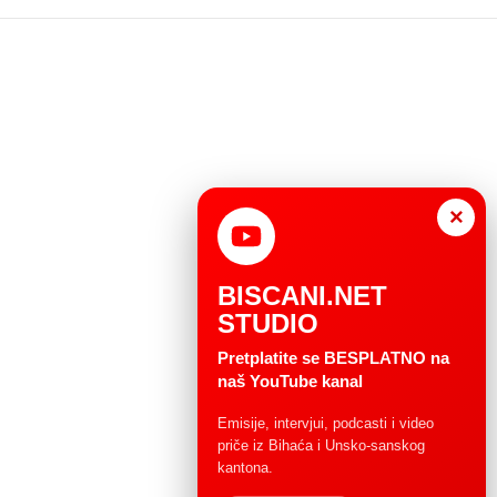
×
BISCANI.NET
STUDIO
Pretplatite se BESPLATNO na
naš YouTube kanal
Emisije, intervjui, podcasti i video
priče iz Bihaća i Unsko-sanskog
kantona.