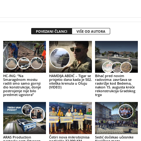
POVEZANI ČLANCI
VIŠE OD AUTORA
HC-ING: “Na
HAMDIJA ABDIĆ – Tigar se
Bihać pred novim
Smaragdnom mostu
prisjetio dana kada je 502.
radovima: završava se
radili smo samo gornji
viteška krenula u Oluju
raskrižje kod Bedema,
dio konstrukcije, donje
(VIDEO)
nakon 15. augusta kreće
postrojenje nije bilo
rekonstrukcija Gradskog
predmet ugovora”
trga
ARAS Production
Četiri nova mikrobiznisa
Sedić dočekao učesnike
nastavlja rast: Otvoren
podijelila 32.000 KM,
Krajiškog moto-