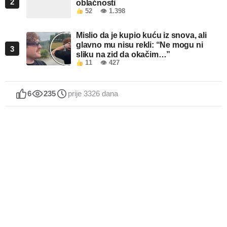
2
oblačnosti
52
👁 1.398
Mislio da je kupio kuću iz snova, ali
glavno mu nisu rekli: “Ne mogu ni
3
sliku na zid da okačim…”
11
👁 427
6
235
prije 3326 dana