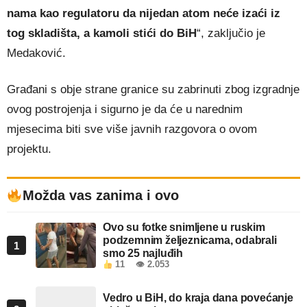
nama kao regulatoru da nijedan atom neće izaći iz
tog skladišta, a kamoli stići do BiH
“, zaključio je
Medaković.
Građani s obje strane granice su zabrinuti zbog izgradnje
ovog postrojenja i sigurno je da će u narednim
mjesecima biti sve više javnih razgovora o ovom
projektu.
Možda vas zanima i ovo
Ovo su fotke snimljene u ruskim
podzemnim željeznicama, odabrali
1
smo 25 najluđih
11
👁 2.053
Vedro u BiH, do kraja dana povećanje