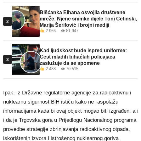
Bišćanka Elhana osvojila društvene
mreže: Njene snimke dijele Toni Cetinski,
2
Marija Šerifović i brojni mediji
2.966 👁 81.947
Kad ljudskost bude ispred uniforme:
Gest mladih bihaćkih policajaca
3
zaslužuje da se spomene
2.488 👁 70.515
Ipak, iz Državne regulatorne agencije za radioaktivnu i
nuklearnu sigurnost BiH ističu kako ne raspolažu
informacijama kada bi ovaj objekt mogao biti izgrađen, ali
i da je Trgovska gora u Prijedlogu Nacionalnog programa
provedbe strategije zbrinjavanja radioaktivnog otpada,
iskorištenih izvora i istrošenog nuklearnog goriva