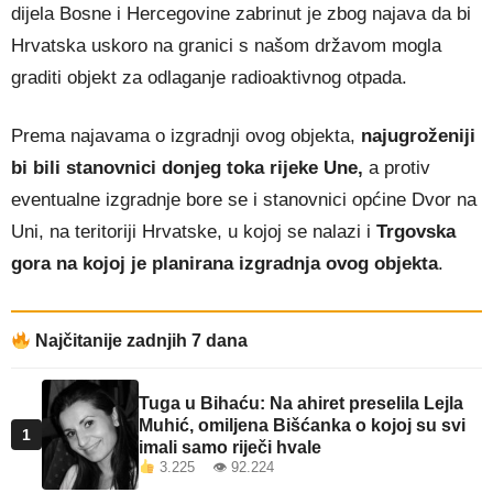
dijela Bosne i Hercegovine zabrinut je zbog najava da bi
Hrvatska uskoro na granici s našom državom mogla
graditi objekt za odlaganje radioaktivnog otpada.
Prema najavama o izgradnji ovog objekta,
najugroženiji
bi bili stanovnici donjeg toka rijeke Une,
a protiv
eventualne izgradnje bore se i stanovnici općine Dvor na
Uni, na teritoriji Hrvatske, u kojoj se nalazi i
Trgovska
gora na kojoj je planirana izgradnja ovog objekta
.
Najčitanije zadnjih 7 dana
Tuga u Bihaću: Na ahiret preselila Lejla
Muhić, omiljena Bišćanka o kojoj su svi
1
imali samo riječi hvale
3.225 👁 92.224