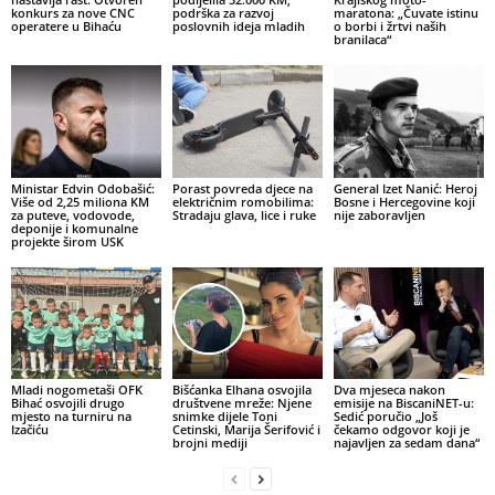
konkurs za nove CNC
podrška za razvoj
maratona: „Čuvate istinu
operatere u Bihaću
poslovnih ideja mladih
o borbi i žrtvi naših
branilaca“
Ministar Edvin Odobašić:
Porast povreda djece na
General Izet Nanić: Heroj
Više od 2,25 miliona KM
električnim romobilima:
Bosne i Hercegovine koji
za puteve, vodovode,
Stradaju glava, lice i ruke
nije zaboravljen
deponije i komunalne
projekte širom USK
Mladi nogometaši OFK
Bišćanka Elhana osvojila
Dva mjeseca nakon
Bihać osvojili drugo
društvene mreže: Njene
emisije na BiscaniNET-u:
mjesto na turniru na
snimke dijele Toni
Sedić poručio „Još
Izačiću
Cetinski, Marija Šerifović i
čekamo odgovor koji je
brojni mediji
najavljen za sedam dana“