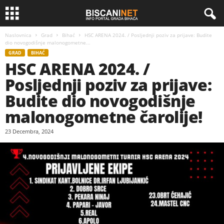
Naslovnica
Grad
Bihać
HSC ARENA 2024. / Posljednji poziv za prijave: Budite
dio novogodišnje malonogometne...
GRAD
BIHAĆ
HSC ARENA 2024. /
Posljednji poziv za prijave:
Budite dio novogodišnje
malonogometne čarolije!
23 Decembra, 2024