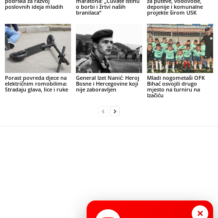
podrška za razvoj
maratona: „Čuvate istinu
za puteve, vodovode,
poslovnih ideja mladih
o borbi i žrtvi naših
deponije i komunalne
branilaca“
projekte širom USK
Porast povreda djece na
General Izet Nanić: Heroj
Mladi nogometaši OFK
električnim romobilima:
Bosne i Hercegovine koji
Bihać osvojili drugo
Stradaju glava, lice i ruke
nije zaboravljen
mjesto na turniru na
Izačiću
×