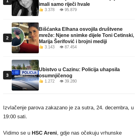
1
imali samo riječi hvale
3.378 👁 95.879
Bišćanka Elhana osvojila društvene
mreže: Njene snimke dijele Toni Cetinski,
2
Marija Šerifović i brojni mediji
3.143 👁 87.454
Ubistvo u Cazinu: Policija uhapsila
3
osumnjičenog
1.272 👁 39.280
Izvlačenje parova zakazano je za sutra, 24. decembra, u
19:00 sati.
Vidimo se u
HSC Areni
, gdje nas očekuju vrhunske