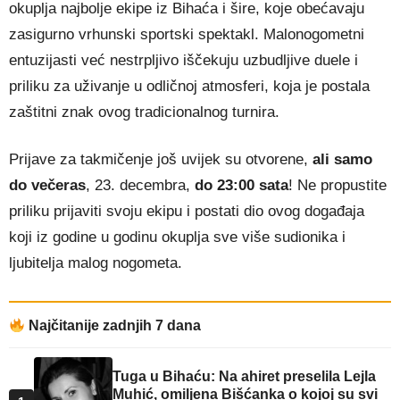
okuplja najbolje ekipe iz Bihaća i šire, koje obećavaju
zasigurno vrhunski sportski spektakl. Malonogometni
entuzijasti već nestrpljivo iščekuju uzbudljive duele i
priliku za uživanje u odličnoj atmosferi, koja je postala
zaštitni znak ovog tradicionalnog turnira.
Prijave za takmičenje još uvijek su otvorene,
ali samo
do večeras
, 23. decembra,
do 23:00 sata
! Ne propustite
priliku prijaviti svoju ekipu i postati dio ovog događaja
koji iz godine u godinu okuplja sve više sudionika i
ljubitelja malog nogometa.
Najčitanije zadnjih 7 dana
Tuga u Bihaću: Na ahiret preselila Lejla
Muhić, omiljena Bišćanka o kojoj su svi