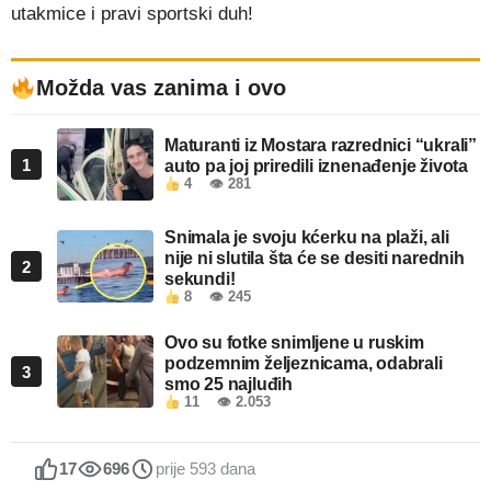
utakmice i pravi sportski duh!
Možda vas zanima i ovo
Maturanti iz Mostara razrednici “ukrali”
1
auto pa joj priredili iznenađenje života
4
👁 281
Snimala je svoju kćerku na plaži, ali
nije ni slutila šta će se desiti narednih
2
sekundi!
8
👁 245
Ovo su fotke snimljene u ruskim
podzemnim željeznicama, odabrali
3
smo 25 najluđih
11
👁 2.053
17
696
prije 593 dana