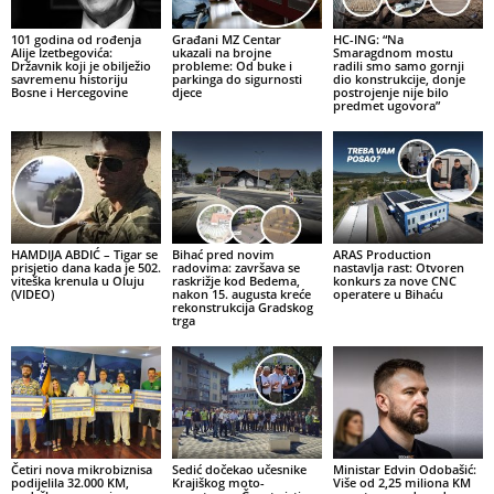
101 godina od rođenja
Građani MZ Centar
HC-ING: “Na
Alije Izetbegovića:
ukazali na brojne
Smaragdnom mostu
Državnik koji je obilježio
probleme: Od buke i
radili smo samo gornji
savremenu historiju
parkinga do sigurnosti
dio konstrukcije, donje
Bosne i Hercegovine
djece
postrojenje nije bilo
predmet ugovora”
HAMDIJA ABDIĆ – Tigar se
Bihać pred novim
ARAS Production
prisjetio dana kada je 502.
radovima: završava se
nastavlja rast: Otvoren
viteška krenula u Oluju
raskrižje kod Bedema,
konkurs za nove CNC
(VIDEO)
nakon 15. augusta kreće
operatere u Bihaću
rekonstrukcija Gradskog
trga
Četiri nova mikrobiznisa
Sedić dočekao učesnike
Ministar Edvin Odobašić:
podijelila 32.000 KM,
Krajiškog moto-
Više od 2,25 miliona KM