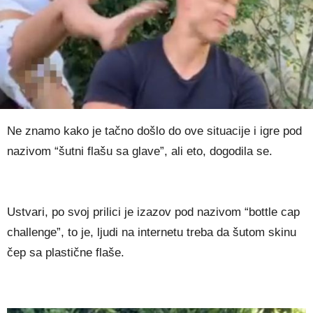
Ne znamo kako je tačno došlo do ove situacije i igre pod
nazivom “šutni flašu sa glave”, ali eto, dogodila se.
Ustvari, po svoj prilici je izazov pod nazivom “bottle cap
challenge”, to je, ljudi na internetu treba da šutom skinu
čep sa plastične flaše.