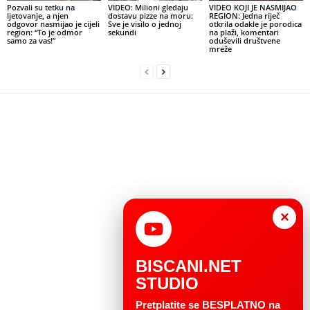
Pozvali su tetku na
VIDEO: Milioni gledaju
VIDEO KOJI JE NASMIJAO
ljetovanje, a njen
dostavu pizze na moru:
REGION: Jedna riječ
odgovor nasmijao je cijeli
Sve je visilo o jednoj
otkrila odakle je porodica
region: “To je odmor
sekundi
na plaži, komentari
samo za vas!”
oduševili društvene
mreže
×
BISCANI.NET
STUDIO
Pretplatite se BESPLATNO na