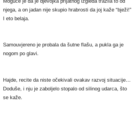
Moguće je da je djevojka prijatnog izgleda tražila to od
njega, a on jadan nije skupio hrabrosti da joj kaže “bježi!”
I eto belaja.
Samouvjereno je probala da šutne flašu, a pukla ga je
nogom po glavi.
Hajde, recite da niste očekivali ovakav razvoj situacije…
Doduše, i nju je zaboljelo stopalo od silinog udarca, što
se kaže.