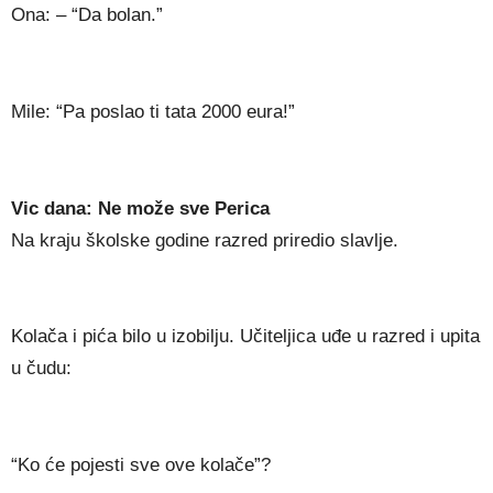
Ona: – “Da bolan.”
Mile: “Pa poslao ti tata 2000 eura!”
Vic dana: Ne može sve Perica
Na kraju školske godine razred priredio slavlje.
Kolača i pića bilo u izobilju. Učiteljica uđe u razred i upita
u čudu:
“Ko će pojesti sve ove kolače”?