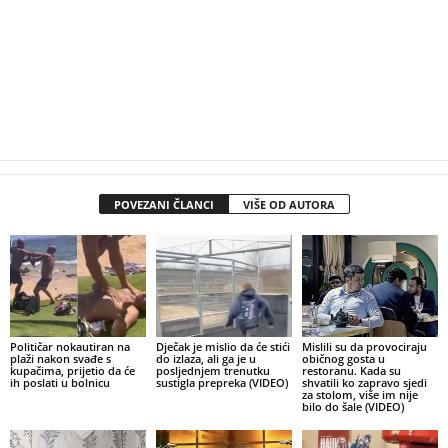
POVEZANI ČLANCI
VIŠE OD AUTORA
Političar nokautiran na
Dječak je mislio da će stići
Mislili su da provociraju
plaži nakon svađe s
do izlaza, ali ga je u
običnog gosta u
kupačima, prijetio da će
posljednjem trenutku
restoranu. Kada su
ih poslati u bolnicu
sustigla prepreka (VIDEO)
shvatili ko zapravo sjedi
za stolom, više im nije
bilo do šale (VIDEO)