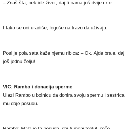
– Znaš šta, nek ide život, daj ti nama još dvije crte.
I tako se oni uradiše, legoše na travu da uživaju.
Poslije pola sata kaže njemu ribica: – Ok, Ajde brale, daj
još jednu želju!
VIC: Rambo i donacija sperme
Ulazi Rambo u bolnicu da donira svoju spermu i sestrica
mu daje posudu.
Rambo: Mala je ta posuda, daj ti meni teglu!, reče