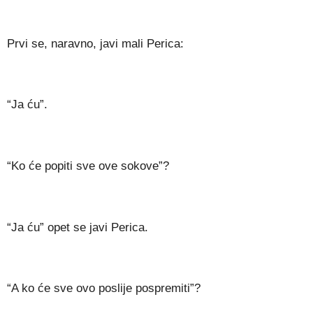
Prvi se, naravno, javi mali Perica:
“Ja ću”.
“Ko će popiti sve ove sokove”?
“Ja ću” opet se javi Perica.
“A ko će sve ovo poslije pospremiti”?