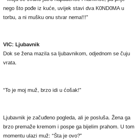
nego što pođe iz kuće, uvijek stavi dva K0ND0MA u
torbu, a ni mušku onu stvar nema!!!”
VIC: Ljubavnik
Dok se žena mazila sa ljubavnikom, odjednom se čuju
vrata.
“To je moj muž, brzo idi u ćošak!”
Ljubavnik je začuđeno pogleda, ali je posluša. Žena ga
brzo premaže kremom i pospe ga bijelim prahom. U tom
momentu ulazi muž: “Šta je ovo?”