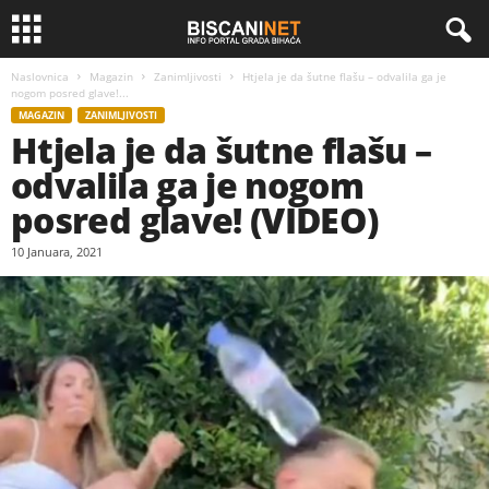
Naslovnica
Magazin
Zanimljivosti
Htjela je da šutne flašu – odvalila ga je
nogom posred glave!...
MAGAZIN
ZANIMLJIVOSTI
Htjela je da šutne flašu –
odvalila ga je nogom
posred glave! (VIDEO)
10 Januara, 2021