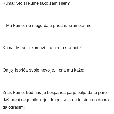
Kuma: Što si kume tako zamišljen?
– Ma kumo, ne mogu da ti pričam, sramota me.
Kuma: Mi smo kumovi i tu nema sramote!
On joj ispriča svoje nevolje, i ona mu kaže:
Znaš kume, kod nas je besparica pa je bolje da te pare
daš meni nego bilo kojoj drugoj, a ja cu to sigurno dobro
da odradim!