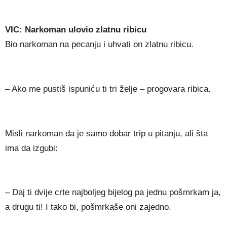
VIC: Narkoman ulovio zlatnu ribicu
Bio narkoman na pecanju i uhvati on zlatnu ribicu.
– Ako me pustiš ispuniću ti tri želje – progovara ribica.
Misli narkoman da je samo dobar trip u pitanju, ali šta
ima da izgubi:
– Daj ti dvije crte najboljeg bijelog pa jednu pošmrkam ja,
a drugu ti! I tako bi, pošmrkaše oni zajedno.