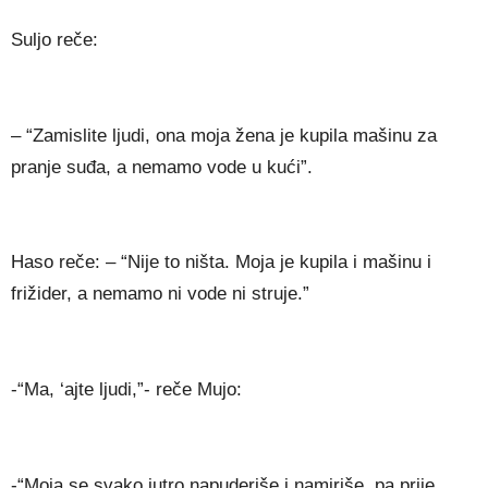
Suljo reče:
– “Zamislite ljudi, ona moja žena je kupila mašinu za
pranje suđa, a nemamo vode u kući”.
Haso reče: – “Nije to ništa. Moja je kupila i mašinu i
frižider, a nemamo ni vode ni struje.”
-“Ma, ‘ajte ljudi,”- reče Mujo:
-“Moja se svako jutro napuderiše i namiriše, pa prije