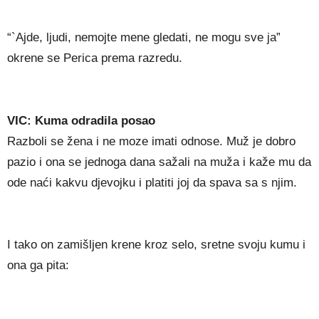
“`Ajde, ljudi, nemojte mene gledati, ne mogu sve ja”
okrene se Perica prema razredu.
VIC: Kuma odradila posao
Razboli se žena i ne moze imati odnose. Muž je dobro
pazio i ona se jednoga dana sažali na muža i kaže mu da
ode naći kakvu djevojku i platiti joj da spava sa s njim.
I tako on zamišljen krene kroz selo, sretne svoju kumu i
ona ga pita: