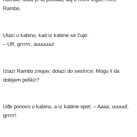
Rambo.
Ulazi u kabinu, kad iz kabine se čuje:
– Uff, grrrrrr, auuuuuu!
Izlazi Rambo znojav, dolazi do sestrice: Mogu li da
dobijem peškir?
Uđe ponovo u kabinu, a iz kabine opet: – Aaaa, uuuuuf.
grrrrr!