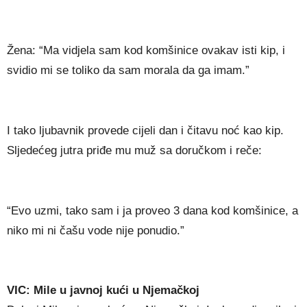
Žena: “Ma vidjela sam kod komšinice ovakav isti kip, i
svidio mi se toliko da sam morala da ga imam.”
I tako ljubavnik provede cijeli dan i čitavu noć kao kip.
Sljedećeg jutra priđe mu muž sa doručkom i reče:
“Evo uzmi, tako sam i ja proveo 3 dana kod komšinice, a
niko mi ni čašu vode nije ponudio.”
VIC: Mile u javnoj kući u Njemačkoj