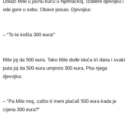
Dolazi Mile u javnu kuću u Njemačkoj. Izabere djevojku i
ode gore u sobu. Obave posao. Djevojka:
– “To te košta 300 eura!”
Mile joj da 500 eura. Tako Mile dođe iduća tri dana i svaki
puta joj da 500 eura umjesto 300 eura. Pita njega
djevojka:
– “Pa Mile moj, zašto ti meni plaćaš 500 eura kada je
cijena 300 eura?”