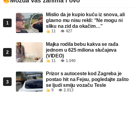
Možda vas zanima i ovo
Mislio da je kupio kuću iz snova, ali
glavno mu nisu rekli: “Ne mogu ni
1
sliku na zid da okačim…”
11
👁 427
Majka rodila bebu kakva se rađa
jednom u 625 miliona slučajeva
2
(VIDEO)
11
👁 1.040
Prizor s autoceste kod Zagreba je
postao hit na Fejsu, pogledajte zašto
3
se ljudi smiju vozaču Tesle
9
👁 2.013