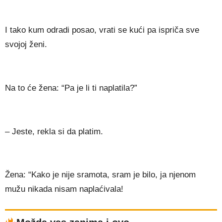
I tako kum odradi posao, vrati se kući pa ispriča sve
svojoj ženi.
Na to će žena: “Pa je li ti naplatila?”
– Jeste, rekla si da platim.
Žena: “Kako je nije sramota, sram je bilo, ja njenom
mužu nikada nisam naplaćivala!