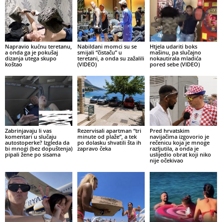
Napravio kućnu teretanu,
Nabildani momci su se
Htjela udariti boks
a onda ga je pokušaj
smijali “čistaču” u
mašinu, pa slučajno
dizanja utega skupo
teretani, a onda su zažalili
nokautirala mladića
koštao
(VIDEO)
pored sebe (VIDEO)
Zabrinjavaju li vas
Rezervisali apartman “tri
Pred hrvatskim
komentari u slučaju
minute od plaže”, a tek
navijačima izgovorio je
autostoperke? Izgleda da
po dolasku shvatili šta ih
rečenicu koja je mnoge
bi mnogi (bez dopuštenja)
zapravo čeka
razljutila, a onda je
pipali žene po sisama
uslijedio obrat koji niko
nije očekivao