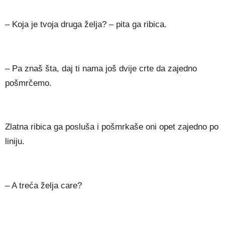
– Koja je tvoja druga želja? – pita ga ribica.
– Pa znaš šta, daj ti nama još dvije crte da zajedno
pošmrčemo.
Zlatna ribica ga posluša i pošmrkaše oni opet zajedno po
liniju.
– A treća želja care?