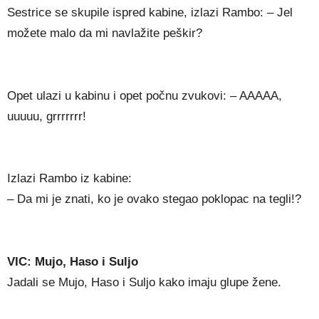
Sestrice se skupile ispred kabine, izlazi Rambo: – Jel
možete malo da mi navlažite peškir?
Opet ulazi u kabinu i opet počnu zvukovi: – AAAAA,
uuuuu, grrrrrrr!
Izlazi Rambo iz kabine:
– Da mi je znati, ko je ovako stegao poklopac na tegli!?
VIC: Mujo, Haso i Suljo
Jadali se Mujo, Haso i Suljo kako imaju glupe žene.