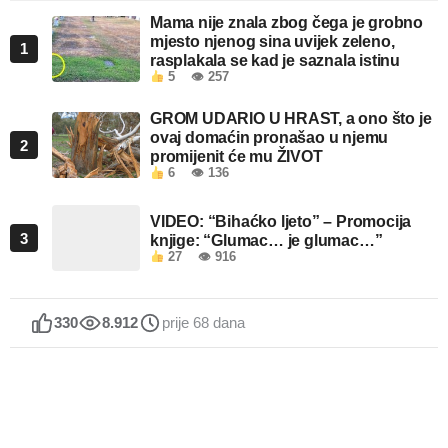
Mama nije znala zbog čega je grobno
mjesto njenog sina uvijek zeleno,
1
rasplakala se kad je saznala istinu
5
👁 257
GROM UDARIO U HRAST, a ono što je
ovaj domaćin pronašao u njemu
2
promijenit će mu ŽIVOT
6
👁 136
VIDEO: “Bihaćko ljeto” – Promocija
3
knjige: “Glumac… je glumac…”
27
👁 916
330
8.912
prije 68 dana