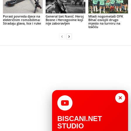
Porast povreda djece na
General Izet Nanić: Heroj
Mladi nogometaši OFK
električnim romobilima:
Bosne i Hercegovine koji
Bihać osvojili drugo
Stradaju glava, lice i ruke
nije zaboravljen
mjesto na turniru na
Izačiću
×
BISCANI.NET
STUDIO