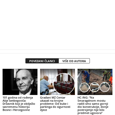
POVEZANI ČLANCI
VIŠE OD AUTORA
101 godina od rođenja
Građani MZ Centar
HC-ING: “Na
Alije Izetbegovića:
ukazali na brojne
Smaragdnom mostu
Državnik koji je obilježio
probleme: Od buke i
radili smo samo gornji
savremenu historiju
parkinga do sigurnosti
dio konstrukcije, donje
Bosne i Hercegovine
djece
postrojenje nije bilo
predmet ugovora”