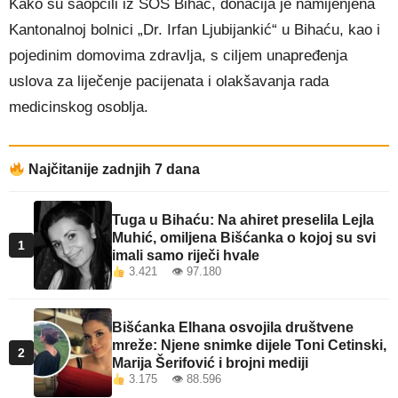
Kako su saopćili iz SOS Bihać, donacija je namijenjena
Kantonalnoj bolnici „Dr. Irfan Ljubijankić“ u Bihaću, kao i
pojedinim domovima zdravlja, s ciljem unapređenja
uslova za liječenje pacijenata i olakšavanja rada
medicinskog osoblja.
Najčitanije zadnjih 7 dana
Tuga u Bihaću: Na ahiret preselila Lejla
Muhić, omiljena Bišćanka o kojoj su svi
1
imali samo riječi hvale
3.421 👁 97.180
Bišćanka Elhana osvojila društvene
mreže: Njene snimke dijele Toni Cetinski,
2
Marija Šerifović i brojni mediji
3.175 👁 88.596