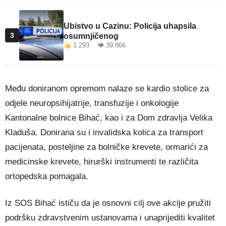
Ubistvo u Cazinu: Policija uhapsila
3
osumnjičenog
1.293 👁 39.866
Među doniranom opremom nalaze se kardio stolice za
odjele neuropsihijatrije, transfuzije i onkologije
Kantonalne bolnice Bihać, kao i za Dom zdravlja Velika
Kladuša. Donirana su i invalidska kolica za transport
pacijenata, posteljine za bolničke krevete, ormarići za
medicinske krevete, hirurški instrumenti te različita
ortopedska pomagala.
Iz SOS Bihać ističu da je osnovni cilj ove akcije pružiti
podršku zdravstvenim ustanovama i unaprijediti kvalitet