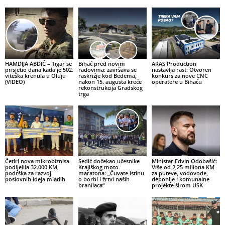
HAMDIJA ABDIĆ – Tigar se
Bihać pred novim
ARAS Production
prisjetio dana kada je 502.
radovima: završava se
nastavlja rast: Otvoren
viteška krenula u Oluju
raskrižje kod Bedema,
konkurs za nove CNC
(VIDEO)
nakon 15. augusta kreće
operatere u Bihaću
rekonstrukcija Gradskog
trga
Četiri nova mikrobiznisa
Sedić dočekao učesnike
Ministar Edvin Odobašić:
podijelila 32.000 KM,
Krajiškog moto-
Više od 2,25 miliona KM
podrška za razvoj
maratona: „Čuvate istinu
za puteve, vodovode,
poslovnih ideja mladih
o borbi i žrtvi naših
deponije i komunalne
branilaca“
projekte širom USK