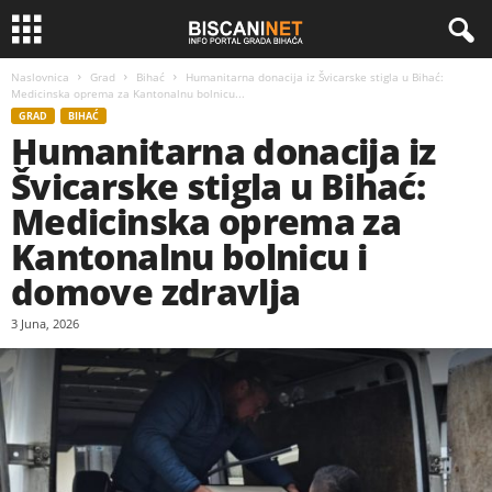
Naslovnica
Grad
Bihać
Humanitarna donacija iz Švicarske stigla u Bihać:
Medicinska oprema za Kantonalnu bolnicu...
GRAD
BIHAĆ
Humanitarna donacija iz
Švicarske stigla u Bihać:
Medicinska oprema za
Kantonalnu bolnicu i
domove zdravlja
3 Juna, 2026