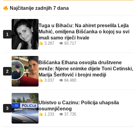
Najčitanije zadnjih 7 dana
Tuga u Bihaću: Na ahiret preselila Lejla
Muhić, omiljena Bišćanka o kojoj su svi
1
imali samo riječi hvale
3.287 👁 93.717
Bišćanka Elhana osvojila društvene
mreže: Njene snimke dijele Toni Cetinski,
2
Marija Šerifović i brojni mediji
3.037 👁 84.480
Ubistvo u Cazinu: Policija uhapsila
3
osumnjičenog
1.233 👁 37.735