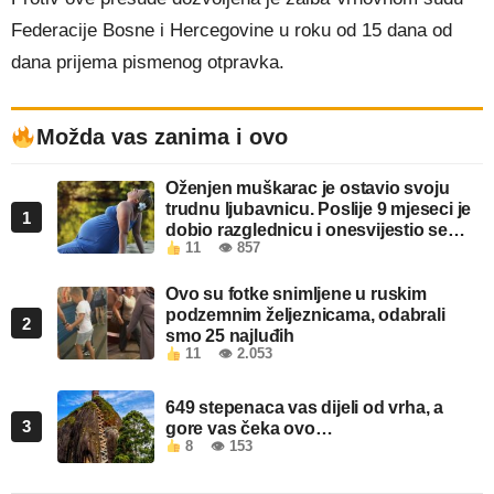
Federacije Bosne i Hercegovine u roku od 15 dana od
dana prijema pismenog otpravka.
Možda vas zanima i ovo
Oženjen muškarac je ostavio svoju
trudnu ljubavnicu. Poslije 9 mjeseci je
1
dobio razglednicu i onesvijestio se
11
👁 857
kada je pročitao šta piše!
Ovo su fotke snimljene u ruskim
podzemnim željeznicama, odabrali
2
smo 25 najluđih
11
👁 2.053
649 stepenaca vas dijeli od vrha, a
3
gore vas čeka ovo…
8
👁 153