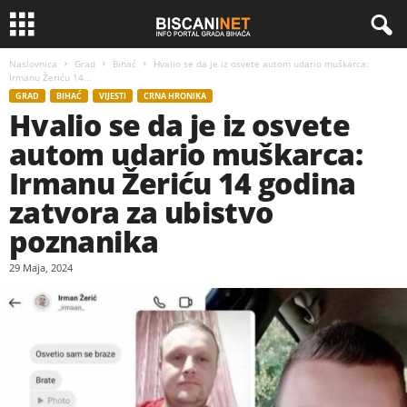
Naslovnica
Grad
Bihać
Hvalio se da je iz osvete autom udario muškarca:
Irmanu Žeriću 14...
GRAD
BIHAĆ
VIJESTI
CRNA HRONIKA
Hvalio se da je iz osvete
autom udario muškarca:
Irmanu Žeriću 14 godina
zatvora za ubistvo
poznanika
29 Maja, 2024