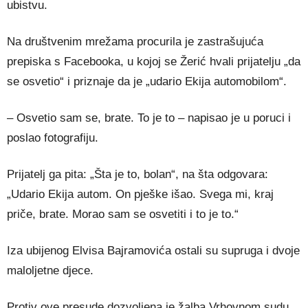
ubistvu.
Na društvenim mrežama procurila je zastrašujuća
prepiska s Facebooka, u kojoj se Žerić hvali prijatelju „da
se osvetio“ i priznaje da je „udario Ekija automobilom“.
– Osvetio sam se, brate. To je to – napisao je u poruci i
poslao fotografiju.
Prijatelj ga pita: „Šta je to, bolan“, na šta odgovara:
„Udario Ekija autom. On pješke išao. Svega mi, kraj
priče, brate. Morao sam se osvetiti i to je to.“
Iza ubijenog Elvisa Bajramovića ostali su supruga i dvoje
maloljetne djece.
Protiv ove presude dozvoljena je žalba Vrhovnom sudu