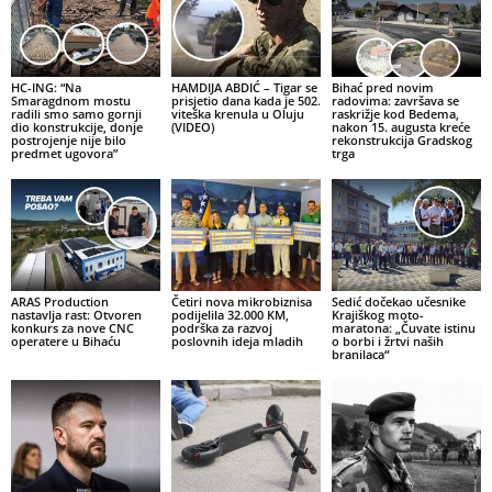
HC-ING: “Na
HAMDIJA ABDIĆ – Tigar se
Bihać pred novim
Smaragdnom mostu
prisjetio dana kada je 502.
radovima: završava se
radili smo samo gornji
viteška krenula u Oluju
raskrižje kod Bedema,
dio konstrukcije, donje
(VIDEO)
nakon 15. augusta kreće
postrojenje nije bilo
rekonstrukcija Gradskog
predmet ugovora”
trga
ARAS Production
Četiri nova mikrobiznisa
Sedić dočekao učesnike
nastavlja rast: Otvoren
podijelila 32.000 KM,
Krajiškog moto-
konkurs za nove CNC
podrška za razvoj
maratona: „Čuvate istinu
operatere u Bihaću
poslovnih ideja mladih
o borbi i žrtvi naših
branilaca“