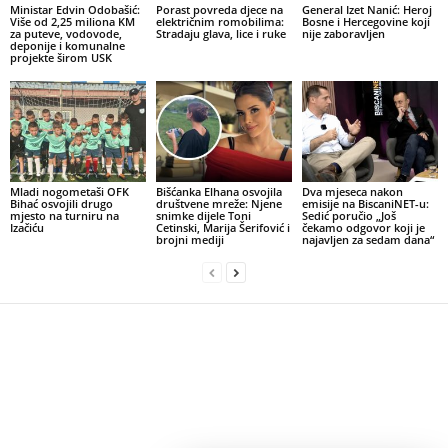
Ministar Edvin Odobašić:
Porast povreda djece na
General Izet Nanić: Heroj
Više od 2,25 miliona KM
električnim romobilima:
Bosne i Hercegovine koji
za puteve, vodovode,
Stradaju glava, lice i ruke
nije zaboravljen
deponije i komunalne
projekte širom USK
Mladi nogometaši OFK
Bišćanka Elhana osvojila
Dva mjeseca nakon
Bihać osvojili drugo
društvene mreže: Njene
emisije na BiscaniNET-u:
mjesto na turniru na
snimke dijele Toni
Sedić poručio „Još
Izačiću
Cetinski, Marija Šerifović i
čekamo odgovor koji je
brojni mediji
najavljen za sedam dana“