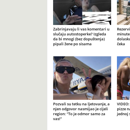
Zabrinjavaju li vas komentari u
Rezervi
slučaju autostoperke? Izgleda
minute 
da bi mnogi (bez dopuštenja)
dolasku
pipali žene po sisama
čeka
Pozvali su tetku na ljetovanje, a
VIDEO: 
njen odgovor nasmijao je cijeli
pizze n
region: “To je odmor samo za
jednoj 
vas!”