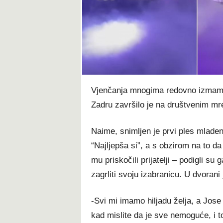
t
Vjenčanja mnogima redovno izmame 
Zadru završilo je na društvenim mrež
Naime, snimljen je prvi ples mlade
“Najljepša si”, a s obzirom na to d
mu priskočili prijatelji – podigli s
zagrliti svoju izabranicu. U dvorani
-Svi mi imamo hiljadu želja, a Jos
kad mislite da je sve nemoguće, i 