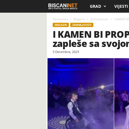
GRAD
VIJESTI
B
i
Naslovnica
Magazin
Zanimljivosti
I KAMEN BI 
MAGAZIN
ZANIMLJIVOSTI
I KAMEN BI PROPL
s
zapleše sa svoj
c
5 Decembra, 2023
a
n
i
.
n
e