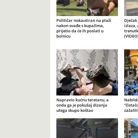
Političar nokautiran na plaži
Dječak 
nakon svađe s kupačima,
izlaza,
prijetio da će ih poslati u
trenutk
bolnicu
(VIDEO
Napravio kućnu teretanu, a
Nabilda
onda ga je pokušaj dizanja
“čistač
utega skupo koštao
zažalil