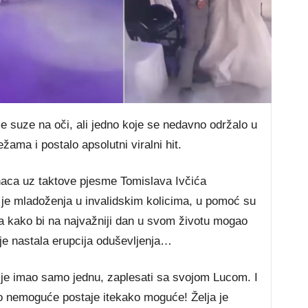
suze na oči, ali jedno koje se nedavno održalo u
ama i postalo apsolutni viralni hit.
naca uz taktove pjesme Tomislava Ivčića
a je mladoženja u invalidskim kolicima, u pomoć su
u ga kako bi na najvažniji dan u svom životu mogao
 je nastala erupcija oduševljenja…
e je imao samo jednu, zaplesati sa svojom Lucom. I
to nemoguće postaje itekako moguće! Želja je