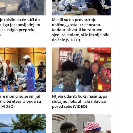
je mislio da će stići do
Mislili su da provociraju
 ali ga je u posljednjem
običnog gosta u restoranu.
u sustigla prepreka
Kada su shvatili ko zapravo
)
sjedi za stolom, više im nije bilo
do šale (VIDEO)
ni momci su se smijali
Htjela udariti boks mašinu, pa
u” u teretani, a onda su
slučajno nokautirala mladića
i (VIDEO)
pored sebe (VIDEO)