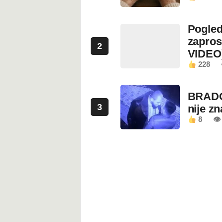
Pogled
zapros
2
VIDEO
228
BRADO
3
nije z
8
👁 