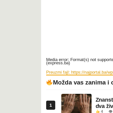
Media error: Format(s) not support
(express.ba)
Preuzmi fajl: https://najportal.
Možda vas zanima i 
00:00
Znanstv
Koristite Gore/Dole strelice za po
1
dva ži
4
👁