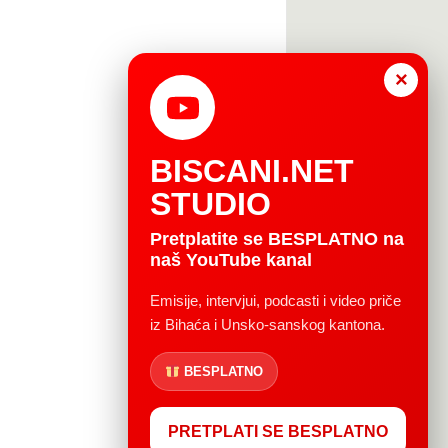
×
BISCANI.NET
STUDIO
Pretplatite se BESPLATNO na
naš YouTube kanal
Emisije, intervjui, podcasti i video priče
iz Bihaća i Unsko-sanskog kantona.
BESPLATNO
PRETPLATI SE BESPLATNO