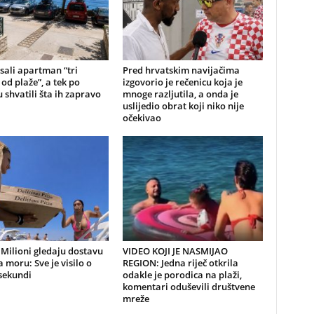
sali apartman “tri
Pred hrvatskim navijačima
od plaže”, a tek po
izgovorio je rečenicu koja je
 shvatili šta ih zapravo
mnoge razljutila, a onda je
uslijedio obrat koji niko nije
očekivao
Milioni gledaju dostavu
VIDEO KOJI JE NASMIJAO
a moru: Sve je visilo o
REGION: Jedna riječ otkrila
sekundi
odakle je porodica na plaži,
komentari oduševili društvene
mreže