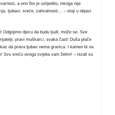
varnost, a ono što je uslijedilo, nikoga nije
a, ljubavi, sreće, zahvalnosti… – stoji u objavi
vo! Odgojimo djecu da budu ljudi, može se. Sve
ijatelji, pravi muškarci, svaka čast! Duša plače
kaz da prava ljubav nema granica. I kamen bi na
! Svu sreću ovoga svijeta vam želim! – nizali su