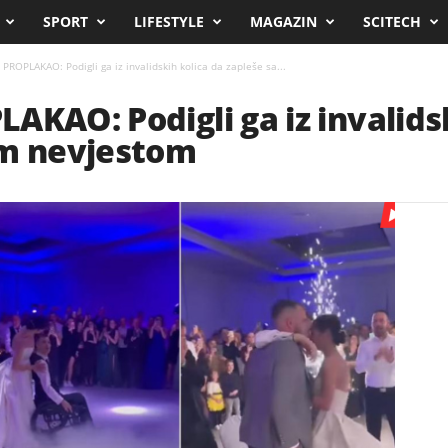
SPORT
LIFESTYLE
MAGAZIN
SCITECH
PROPLAKAO: Podigli ga iz invalidskih kolica da zapleše sa...
AKAO: Podigli ga iz invalids
om nevjestom