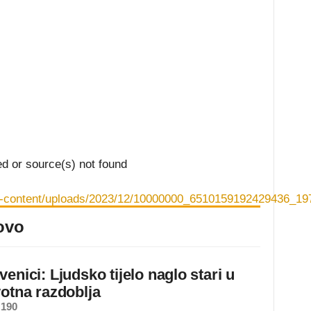
ed or source(s) not found
ba/wp-content/uploads/2023/12/10000000_6510159192429436
ovo
enici: Ljudsko tijelo naglo stari u
jačavanje ili smanjivanje tona.
votna razdoblja
 190