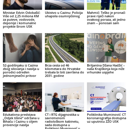
Ministar Edvin Odobašić:
Ubistvo u Cazinu: Policija
Mahmić: Teško je pronaći
Više od 2,25 miliona KM
uhapsila osumnjičenog
prave riječi nakon
za puteve, vodovode,
ovakvog poraza, ali jedno
deponije i komunalne
znam – ponosan sam
projekte širom USK
52-godišnjaku iz Cazina
Brza cesta od 46
Briljantna Džana Hadžić –
zbog silovanja i nasilja u
kilometara do Hrvatske
naša Krajiškinja koja niže
porodici određen
trebala bi biti završena do
vrhunske uspjehe
jednomjesečni pritvor
2031. godine
Edukativna predstava
CT i RTG dijagnostika u
Poliklinika Muminović: CT
„Odjek tišine“ održana u
savremenom
koronarografija dostupna
Bihaću i Cazinu s ciljem
radiološkom kabinetu,
uz uputnicu ZZO USK
prevencije nasilja
sada dostupna u
Poliklinici Muminović u