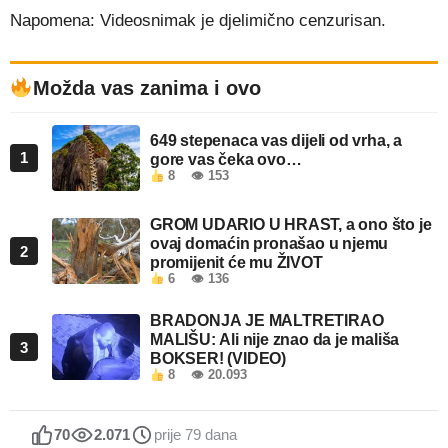
Napomena: Videosnimak je djelimično cenzurisan.
Možda vas zanima i ovo
649 stepenaca vas dijeli od vrha, a
1
gore vas čeka ovo…
8
👁 153
GROM UDARIO U HRAST, a ono što je
ovaj domaćin pronašao u njemu
2
promijenit će mu ŽIVOT
6
👁 136
BRADONJA JE MALTRETIRAO
MALIŠU: Ali nije znao da je mališa
3
BOKSER! (VIDEO)
8
👁 20.093
70
2.071
prije 79 dana