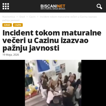
Naslovnica
Grad
Cazin
Incident tokom maturalne večeri u Cazinu izazvao
pažnju javnosti
GRAD
CAZIN
Incident tokom maturalne
večeri u Cazinu izazvao
pažnju javnosti
19 Maja, 2026