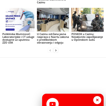
Cazinu
Poliklinika Muminović:
U Cazinu održana javna
POSKOK u Cazinu:
Laboratorijske i CT usluge
rasprava o Nacrtu zakona
Nezakonito zapošljavanje
dostupne uz uputnicu
o predškolskom
u Općinskom sudu
ZZO USK
obrazovanju i odgoju
×