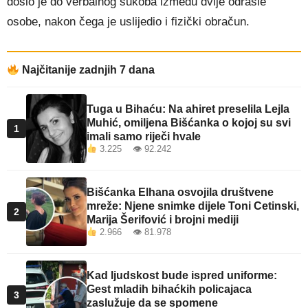
došlo je do verbalnog sukoba između dvije odrasle
osobe, nakon čega je uslijedio i fizički obračun.
Najčitanije zadnjih 7 dana
Tuga u Bihaću: Na ahiret preselila Lejla
Muhić, omiljena Bišćanka o kojoj su svi
1
imali samo riječi hvale
3.225 👁 92.242
Bišćanka Elhana osvojila društvene
mreže: Njene snimke dijele Toni Cetinski,
2
Marija Šerifović i brojni mediji
2.966 👁 81.978
Kad ljudskost bude ispred uniforme:
Gest mladih bihaćkih policajaca
3
zaslužuje da se spomene