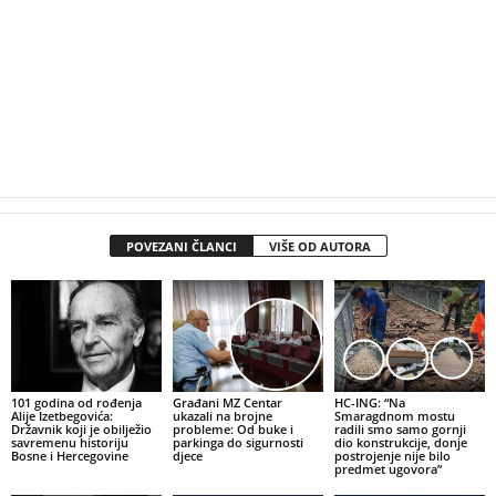
POVEZANI ČLANCI
VIŠE OD AUTORA
101 godina od rođenja
Građani MZ Centar
HC-ING: “Na
Alije Izetbegovića:
ukazali na brojne
Smaragdnom mostu
Državnik koji je obilježio
probleme: Od buke i
radili smo samo gornji
savremenu historiju
parkinga do sigurnosti
dio konstrukcije, donje
Bosne i Hercegovine
djece
postrojenje nije bilo
predmet ugovora”