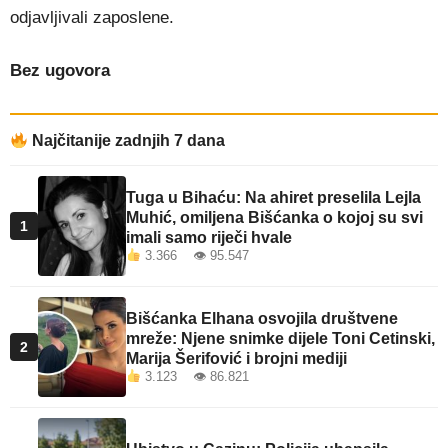
odjavljivali zaposlene.
Bez ugovora
Najčitanije zadnjih 7 dana
Tuga u Bihaću: Na ahiret preselila Lejla
Muhić, omiljena Bišćanka o kojoj su svi
1
imali samo riječi hvale
3.366 👁 95.547
Bišćanka Elhana osvojila društvene
mreže: Njene snimke dijele Toni Cetinski,
2
Marija Šerifović i brojni mediji
3.123 👁 86.821