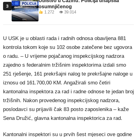
Ubistvo u Cazinu: Policija uhapsila
3
osumnjičenog
1.272 👁 39.014
U USK je u oblasti rada i radnih odnosa obavljena 881
kontrola tokom koje su 102 osobe zatečene bez ugovora
o radu. – U vrijeme pojačanog inspekcijskog nadzora
zajedno s federalnim tržišnim inspektorima izdali smo
251 rješenje, 161 prekršajni nalog te prekršajne naloge u
iznosu od 161.700,00 KM. Angažirali smo četiri
kantonalna inspektora za rad i radne odnose te jedan broj
tržišnih. Nakon provedenog inspekcijskog nadzora,
poslodavci su prijavili čak 83 posto zaposlenika – kaže
Sena Družić, glavna kantonalna inspektorica za rad.
Kantonalni inspektori su u prvih šest mjeseci ove godine