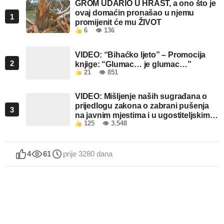
GROM UDARIO U HRAST, a ono što je
ovaj domaćin pronašao u njemu
1
promijenit će mu ŽIVOT
6
👁 136
VIDEO: “Bihaćko ljeto” – Promocija
2
knjige: “Glumac… je glumac…”
21
👁 851
VIDEO: Mišljenje naših sugrađana o
prijedlogu zakona o zabrani pušenja
3
na javnim mjestima i u ugostiteljskim
125
👁 3.548
objektima u FBiH
4
61
prije 3280 dana