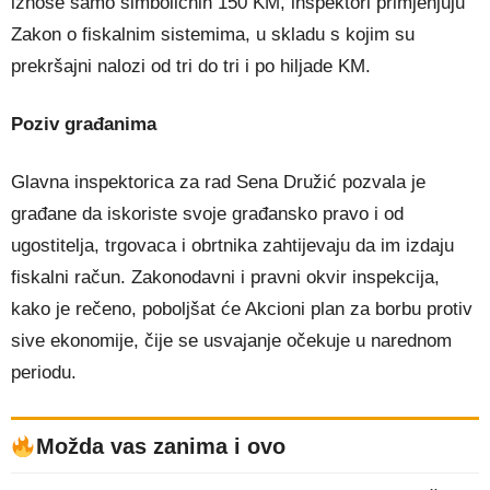
iznose samo simboličnih 150 KM, inspektori primjenjuju
Zakon o fiskalnim sistemima, u skladu s kojim su
prekršajni nalozi od tri do tri i po hiljade KM.
Poziv građanima
Glavna inspektorica za rad Sena Družić pozvala je
građane da iskoriste svoje građansko pravo i od
ugostitelja, trgovaca i obrtnika zahtijevaju da im izdaju
fiskalni račun. Zakonodavni i pravni okvir inspekcija,
kako je rečeno, poboljšat će Akcioni plan za borbu protiv
sive ekonomije, čije se usvajanje očekuje u narednom
periodu.
Možda vas zanima i ovo