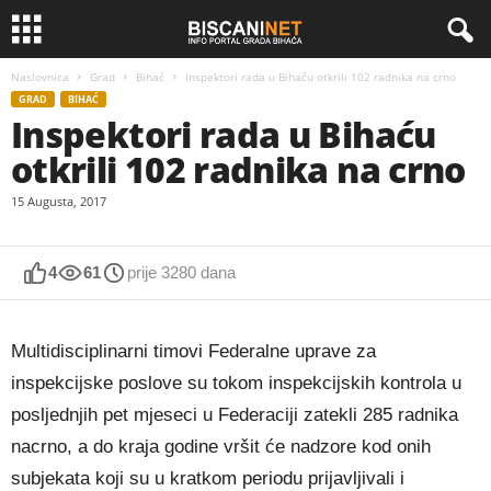
Naslovnica
Grad
Bihać
Inspektori rada u Bihaću otkrili 102 radnika na crno
GRAD
BIHAĆ
Inspektori rada u Bihaću
otkrili 102 radnika na crno
15 Augusta, 2017
4
61
prije 3280 dana
Multidisciplinarni timovi Federalne uprave za
inspekcijske poslove su tokom inspekcijskih kontrola u
posljednjih pet mjeseci u Federaciji zatekli 285 radnika
nacrno, a do kraja godine vršit će nadzore kod onih
subjekata koji su u kratkom periodu prijavljivali i