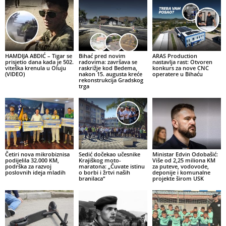
HAMDIJA ABDIĆ – Tigar se
Bihać pred novim
ARAS Production
prisjetio dana kada je 502.
radovima: završava se
nastavlja rast: Otvoren
viteška krenula u Oluju
raskrižje kod Bedema,
konkurs za nove CNC
(VIDEO)
nakon 15. augusta kreće
operatere u Bihaću
rekonstrukcija Gradskog
trga
Četiri nova mikrobiznisa
Sedić dočekao učesnike
Ministar Edvin Odobašić:
podijelila 32.000 KM,
Krajiškog moto-
Više od 2,25 miliona KM
podrška za razvoj
maratona: „Čuvate istinu
za puteve, vodovode,
poslovnih ideja mladih
o borbi i žrtvi naših
deponije i komunalne
branilaca“
projekte širom USK