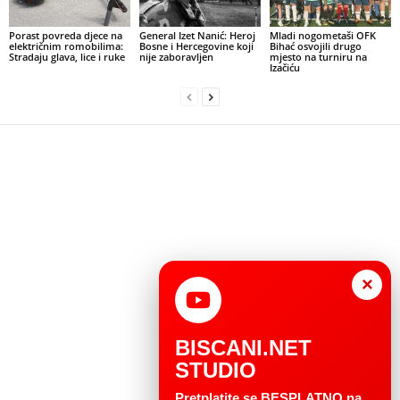
Porast povreda djece na
General Izet Nanić: Heroj
Mladi nogometaši OFK
električnim romobilima:
Bosne i Hercegovine koji
Bihać osvojili drugo
Stradaju glava, lice i ruke
nije zaboravljen
mjesto na turniru na
Izačiću
×
BISCANI.NET
STUDIO
Pretplatite se BESPLATNO na